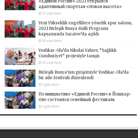
«Единой России»-2021 открылся
адаптивный спортзал «Новая высота»
15 saat önce
Yeni Yükseklik engellilere yönelik spor salonu,
2021 Birleşik Rusya Halk Programı
kapsamında Saratov’da açıldı
18 saat önce
Yoshkar-Ola’da Nikolai Valuev, “Sağlıklı
Cumhuriyet” projesiyle tanıştı
22 saat önce
Birleşik Rusya’nın girişimiyle Yoshkar-Ola’da
bir aile festivali düzenlendi
1 gün önce
По инициативе «Единой России» в Йошкар-
Оле состоялся семейный фестиваль
1 gün önce