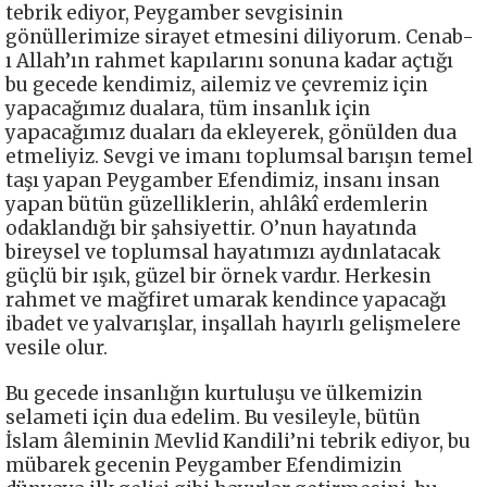
tebrik ediyor, Peygamber sevgisinin
gönüllerimize sirayet etmesini diliyorum. Cenab-
ı Allah’ın rahmet kapılarını sonuna kadar açtığı
bu gecede kendimiz, ailemiz ve çevremiz için
yapacağımız dualara, tüm insanlık için
yapacağımız duaları da ekleyerek, gönülden dua
etmeliyiz. Sevgi ve imanı toplumsal barışın temel
taşı yapan Peygamber Efendimiz, insanı insan
yapan bütün güzelliklerin, ahlâkî erdemlerin
odaklandığı bir şahsiyettir. O’nun hayatında
bireysel ve toplumsal hayatımızı aydınlatacak
güçlü bir ışık, güzel bir örnek vardır. Herkesin
rahmet ve mağfiret umarak kendince yapacağı
ibadet ve yalvarışlar, inşallah hayırlı gelişmelere
vesile olur.
Bu gecede insanlığın kurtuluşu ve ülkemizin
selameti için dua edelim. Bu vesileyle, bütün
İslam âleminin Mevlid Kandili’ni tebrik ediyor, bu
mübarek gecenin Peygamber Efendimizin