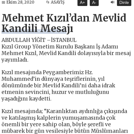
🔊
📅 Ekim 28, 2020
📂 ASAYİŞ
A+
A-
Dinle
Mehmet Kızıl’dan Mevlid
Kandili Mesajı
ABDULLAH YİĞİT –İSTANBUL
Kızıl Group Yönetim Kurulu Başkanı İş Adamı
Mehmet Kızıl, Mevlid Kandili dolayısıyla bir mesaj
yayımladı.
Kızıl mesajında Peygamberimiz Hz.
Muhammed’in dünyaya teşriflerinin, yıl
dönümünde bir Mevlid Kandili’ni daha idrak
etmenin sevincini, huzur ve mutluluğunu
yaşadığını kaydetti.
Kızıl mesajında; “Karanlıktan aydınlığa çıkışında
ve katılaşmış kalplerin yumuşamasında çok
önemli bir yere sahip olan, böyle şerefli ve
mübarek bir gün vesilesiyle bütün Müslümanları