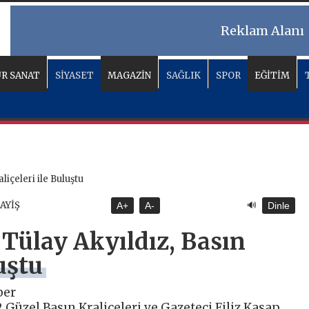
Reklam Alanı
R SANAT
SİYASET
MAGAZİN
SAĞLIK
SPOR
EĞİTİM
🔊
SAYİŞ
A+
A-
Dinle
Tülay Akyıldız, Basın
uştu
ber
 Güzel Basın Kraliçeleri ve Gazeteci Filiz Kasap