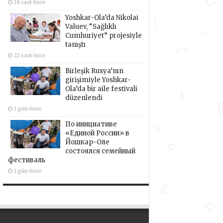
18 saat önce
Yoshkar-Ola’da Nikolai
Valuev, “Sağlıklı
Cumhuriyet” projesiyle
tanıştı
22 saat önce
Birleşik Rusya’nın
girişimiyle Yoshkar-
Ola’da bir aile festivali
düzenlendi
1 gün önce
По инициативе
«Единой России» в
Йошкар-Оле
состоялся семейный
фестиваль
1 gün önce