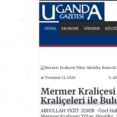
DÜNYA
EKONOMİ
GÜNDEM
KÜLTÜ
📅 Temmuz 21, 2020
📂 A
Mermer Kraliçesi 
Kraliçeleri ile Bul
ABDULLAH YİĞİT-İZMİR -Özel Ha
Mermer Kraliçesi Tülay Akyıldız, 2