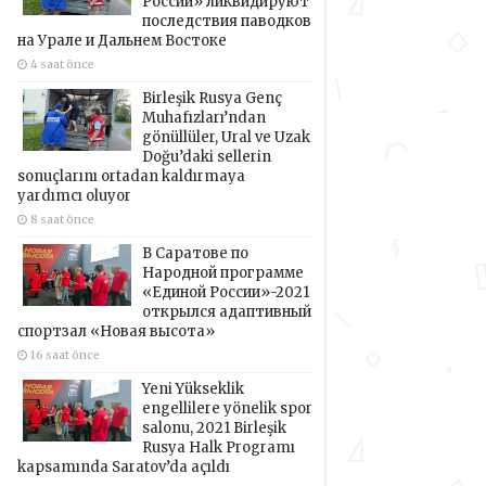
России» ликвидируют
последствия паводков
на Урале и Дальнем Востоке
4 saat önce
Birleşik Rusya Genç
Muhafızları’ndan
gönüllüler, Ural ve Uzak
Doğu’daki sellerin
sonuçlarını ortadan kaldırmaya
yardımcı oluyor
8 saat önce
В Саратове по
Народной программе
«Единой России»-2021
открылся адаптивный
спортзал «Новая высота»
16 saat önce
Yeni Yükseklik
engellilere yönelik spor
salonu, 2021 Birleşik
Rusya Halk Programı
kapsamında Saratov’da açıldı