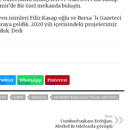
zmir’de Bir özel mekanda buluştu.
en isimleri Filiz Kasap oğlu ve Bursa `lı Gazeteci
araya geldik. 2020 yılı içerisindeki projelerimiz
duk. Dedi
Twitter
WhatsApp
Pinterest
ŞTU
İZMIR
KRALIÇE
MERMER KRALIÇESI TÜLAY AKYILDIZ
Next
Cumhurbaşkanı Erdoğan,
Merkel ile telefonda görüştü