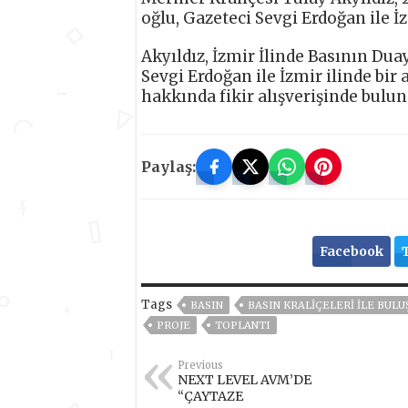
oğlu, Gazeteci Sevgi Erdoğan ile İ
Akyıldız, İzmir İlinde Basının Duay
Sevgi Erdoğan ile İzmir ilinde bir 
hakkında fikir alışverişinde bulun
Paylaş:
Facebook
Tags
BASIN
BASIN KRALIÇELERI ILE BULU
PROJE
TOPLANTI
Previous
NEXT LEVEL AVM’DE
“ÇAYTAZE