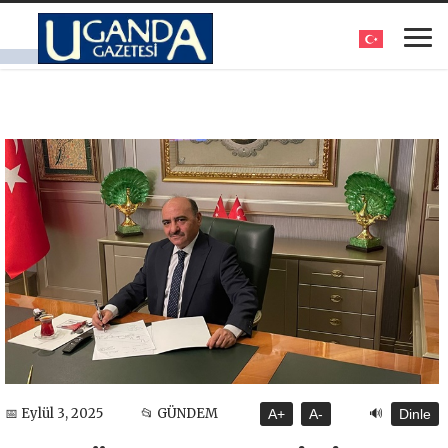
🔊
📅 Eylül 3, 2025
📂 GÜNDEM
A+
A-
Dinle