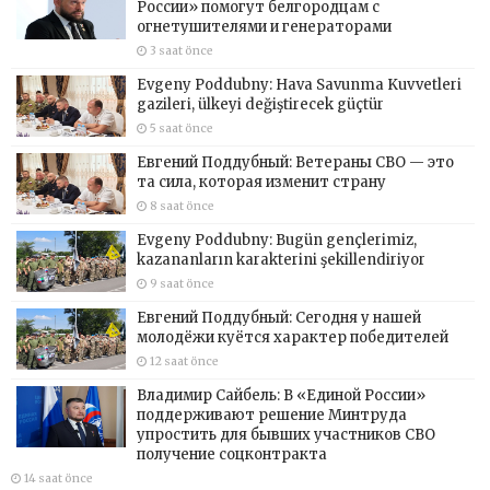
России» помогут белгородцам с
огнетушителями и генераторами
3 saat önce
Evgeny Poddubny: Hava Savunma Kuvvetleri
gazileri, ülkeyi değiştirecek güçtür
5 saat önce
Евгений Поддубный: Ветераны СВО — это
та сила, которая изменит страну
8 saat önce
Evgeny Poddubny: Bugün gençlerimiz,
kazananların karakterini şekillendiriyor
9 saat önce
Евгений Поддубный: Сегодня у нашей
молодёжи куётся характер победителей
12 saat önce
Владимир Сайбель: В «Единой России»
поддерживают решение Минтруда
упростить для бывших участников СВО
получение соцконтракта
14 saat önce