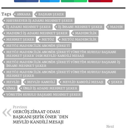
Tags
ANKARA
BAŞKAN ŞEKER
HAYIRSEVER IŞ ADAMI MEHMET ŞEKER
IŞ ADAMI MEHMET ŞEKER
IŞ İNSANI MEHMET ŞEKER
MADEN
MADENCI IŞ ADAMI MEHMET ŞEKER
MADENCİLİK
MEHMET ŞEKER
METÖZ
METÖZ MADENCİLİK
METÖZ MADENCILIK ANONIM ŞIRKETI
METÖZ MADENCİLİK ANONİM ŞİRKETİ YÖNETİM KURULU BAŞKANI
MEHMET ŞEKER`DEN MEVLİD KANDİLİ MESAJI
METÖZ MADENCILIK ANONIM ŞIRKETI YÖNETIM KURULU BAŞKANI İŞ
İNSANI MEHMET ŞEKER
METÖZ MADENCILIK ANONIM ŞIRKETI YÖNETIM KURULU BAŞKANI
MEHMET ŞEKER
MEVLİD
MEVLID KANDILI
MEVLID KANDILI MESAJI
ŞEKER
SIVAS
ÜNLÜ IŞ ADAMI MEHMET ŞEKER
YÖNETİM KURULU BAŞKANI MEHMET ŞEKER
Previous
GERCÜŞ ZİRAAT ODASI
BAŞKANI ŞEFİK ÖNER `DEN
MEVLİD KANDİLİ MESAJI
Next