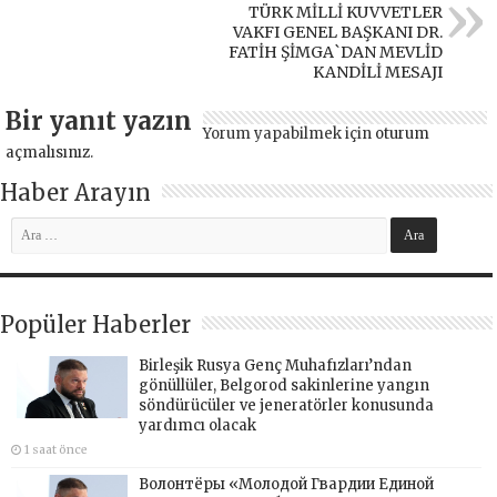
TÜRK MİLLİ KUVVETLER
VAKFI GENEL BAŞKANI DR.
FATİH ŞİMGA`DAN MEVLİD
KANDİLİ MESAJI
Bir yanıt yazın
Yorum yapabilmek için
oturum
açmalısınız
.
Haber Arayın
Popüler Haberler
Birleşik Rusya Genç Muhafızları’ndan
gönüllüler, Belgorod sakinlerine yangın
söndürücüler ve jeneratörler konusunda
yardımcı olacak
1 saat önce
Волонтёры «Молодой Гвардии Единой