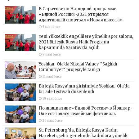
В Саратове по Народной программе
«Единой России»-2021 открылся
адаптивный спортзал «Новая высота»
5 saat önce
Yeni Yükseklik engellilere yönelik spor salonu,
2021 Birleşik Rusya Halk Programı
kapsamında Saratov’da açıldı
8 saat önce
Yoshkar-Ola’da Nikolai Valuev, “Sağlıklı
Cumhuriyet” projesiyle tanıştı
11 saat önce
Birleşik Rusya’nın girişimiyle Yoshkar-Ola’da
bir aile festivali düzenlendi
18 saat önce
По инициативе «Единой России» в Йошкар-
Оле состоялся семейный фестиваль
20 saat önce
St. Petersburg’da, Birleşik Rusya Kadın
Hareketi, şehir genelinde kadınlara yönelik