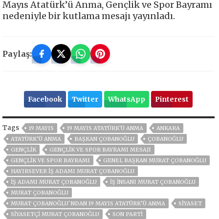
Mayıs Atatürk’ü Anma, Gençlik ve Spor Bayramı
nedeniyle bir kutlama mesajı yayınladı.
Paylaş:
Facebook
Twitter
WhatsApp
Pinterest
Tags
19 MAYIS
19 MAYIS ATATÜRK'Ü ANMA
ANKARA
ATATÜRK’Ü ANMA
BAŞKAN ÇOBANOĞLU
ÇOBANOĞLU
GENÇLIK
GENÇLİK VE SPOR BAYRAMI MESAJI
GENÇLIK VE SPOR BAYRAMI
GENEL BAŞKAN MURAT ÇOBANOĞLU
HAYIRSEVER IŞ ADAMI MURAT ÇOBANOĞLU
IŞ ADAMI MURAT ÇOBANOĞLU
IŞ INSANI MURAT ÇOBANOĞLU
MURAT ÇOBANOĞLU
MURAT ÇOBANOĞLU`NDAN 19 MAYIS ATATÜRK’Ü ANMA
SİYASET
SIYASETÇI MURAT ÇOBANOĞLU
SON PARTI