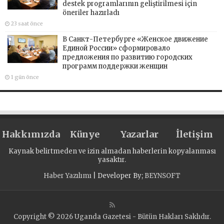
destek programlarının geliştirilmesi için
öneriler hazırladı
23 saat önce
В Санкт-Петербурге «Женское движение
Единой России» сформировало
предложения по развитию городских
программ поддержки женщин
1 gün önce
Hakkımızda
Künye
Yazarlar
İletişim
Kaynak belirtmeden ve izin almadan haberlerin kopyalanması
yasaktır.
Haber Yazılımı
| Developer By;
BEYNSOFT
Copyright © 2026 Uganda Gazetesi - Bütün Hakları Saklıdır.