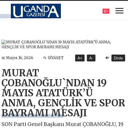
🔊
📅 Mayıs 16, 2026
📂 SİYASET
A+
A-
Dinle
MURAT
ÇOBANOĞLU`NDAN 19
MAYIS ATATÜRK’Ü
ANMA, GENÇLİK VE SPOR
BAYRAMI MESAJI
SON Parti Genel Başkanı Murat ÇOBANOĞLU, 19