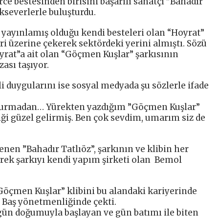
rce bestesinden birisini başarılı sanatçı ”Bahadır
kseverlerle buluşturdu.
 yayınlamış olduğu kendi besteleri olan “Hoyrat”
ri üzerine çekerek sektördeki yerini almıştı. Sözü
rat”a ait olan “Göçmen Kuşlar” şarkısının
ası taşıyor.
li duygularını ise sosyal medyada şu sözlerle ifade
durmadan… Yürekten yazdığım ”Göçmen Kuşlar”
iği güzel gelirmiş. Ben çok sevdim, umarım siz de
nen ”Bahadır Tatlıöz”, şarkının ve klibin her
nerek şarkıyı kendi yapım şirketi olan Bemol
Göçmen Kuşlar” klibini bu alandaki kariyerinde
n Baş yönetmenliğinde çekti.
gün doğumuyla başlayan ve gün batımı ile biten