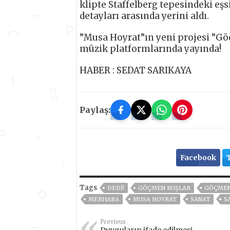
klipte Staffelberg tepesindeki eşs
detayları arasında yerini aldı.
”Musa Hoyrat”ın yeni projesi ”G
müzik platformlarında yayında!
HABER : SEDAT SARIKAYA
Paylaş:
Facebook
Tags
DEDİ!
GÖÇMEN KUŞLAR
GÖÇMEN 
MERHABA
MUSA HOYRAT
SANAT
S
Previous
Duyguların ifade edilmesi