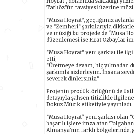
Hoyrat”, dolabında sakladığı yüzle
Tatlıöz”ün tavsiyesi üzerine müzi
”Musa Hoyrat”, geçtiğimiz aylarda
ve ”Zemheri” şarkılarıyla dikkatle
ve müziği bu projede de “Musa Hoy
düzenlemesi ise Fırat Özbaylar imz
”Musa Hoyrat” yeni şarkısı ile ilgi
etti;
”Üretmeye devam, hiç yılmadan 
şarkımla sizlerleyim. İnsana sevd
severek dinlersiniz.”
Projenin prodüktörlüğünü de üstle
detayıyla şahsen titizlikle ilgile
Dokuz Müzik etiketiyle yayınladı.
”Musa Hoyrat” yeni şarkısı olan ”
başarılı işlere imza atan Tolgaha
Almanya’nın farklı bölgelerinde, 