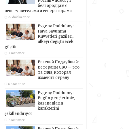
России» помогут
белгородцам с
огнетушителями и генераторами
27 dakika önce
Evgeny Poddubny:
Hava Savunma
Kuvvetleri gazileri,
ülkeyi değiştirecek
güçtür
3 saat önce
Евгений Поддубный:
Ветераны СВО — это
та сила, которая
изменит страну
6 saat önce
Evgeny Poddubny:
Bugün gençlerimiz,
kazananların
karakterini
şekillendiriyor
7 saat önce
Евгений Поддубный: