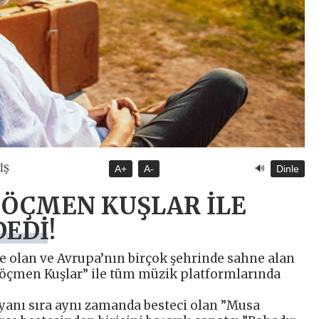
🔊
İŞ
A+
A-
Dinle
GÖÇMEN KUŞLAR İLE
EDİ!
çe olan ve Avrupa’nın birçok şehrinde sahne alan
Göçmen Kuşlar” ile tüm müzik platformlarında
anı sıra aynı zamanda besteci olan ”Musa