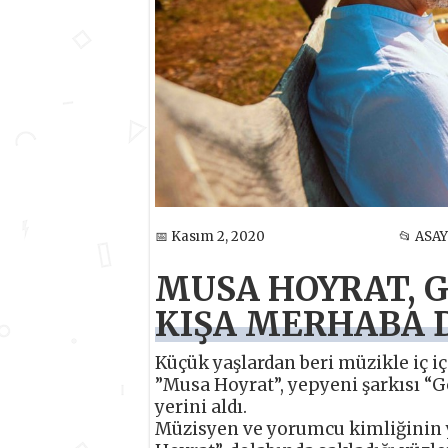
📅 Kasım 2, 2020
📂 ASAY
MUSA HOYRAT, 
KIŞA MERHABA D
Küçük yaşlardan beri müzikle iç i
”Musa Hoyrat”, yepyeni şarkısı “
yerini aldı.
Müzisyen ve yorumcu kimliğinin y