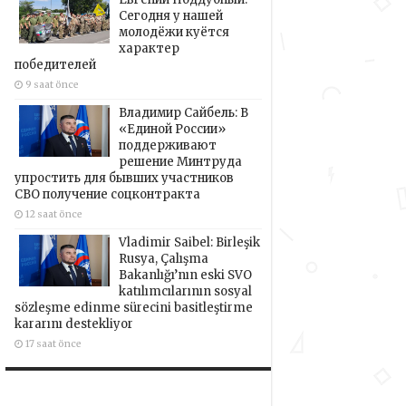
Сегодня у нашей
молодёжи куётся
характер
победителей
9 saat önce
Владимир Сайбель: В
«Единой России»
поддерживают
решение Минтруда
упростить для бывших участников
СВО получение соцконтракта
12 saat önce
Vladimir Saibel: Birleşik
Rusya, Çalışma
Bakanlığı’nın eski SVO
katılımcılarının sosyal
sözleşme edinme sürecini basitleştirme
kararını destekliyor
17 saat önce