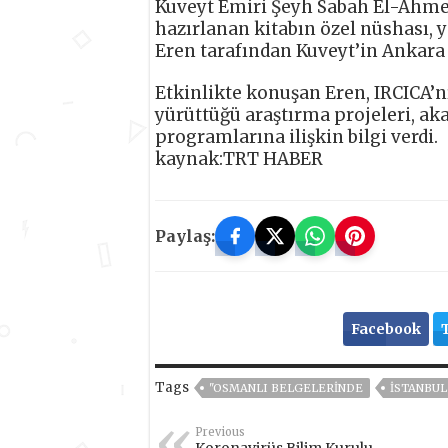
Kuveyt Emiri Şeyh Sabah El-Ahmed
hazırlanan kitabın özel nüshası, 
Eren tarafından Kuveyt’in Ankara 
Etkinlikte konuşan Eren, IRCICA’n
yürüttüğü araştırma projeleri, aka
programlarına ilişkin bilgi verdi.
kaynak:TRT HABER
Paylaş:
Facebook
Tags
"OSMANLI BELGELERINDE
ISTANBUL
Previous
Koronavirüs Bilim Kurulu,