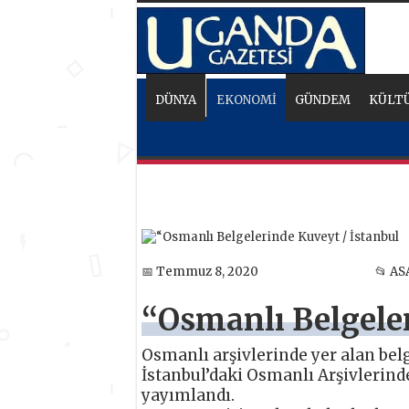
DÜNYA
EKONOMİ
GÜNDEM
KÜLTÜ
📅 Temmuz 8, 2020
📂 AS
“Osmanlı Belgeler
Osmanlı arşivlerinde yer alan bel
İstanbul’daki Osmanlı Arşivlerind
yayımlandı.