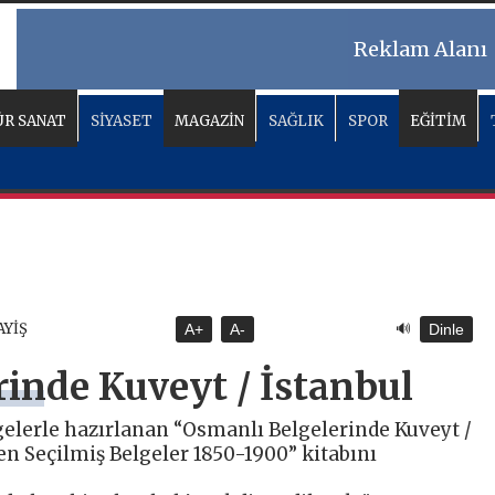
Reklam Alanı
R SANAT
SİYASET
MAGAZİN
SAĞLIK
SPOR
EĞİTİM
🔊
AYİŞ
A+
A-
Dinle
inde Kuveyt / İstanbul
gelerle hazırlanan “Osmanlı Belgelerinde Kuveyt /
en Seçilmiş Belgeler 1850-1900” kitabını