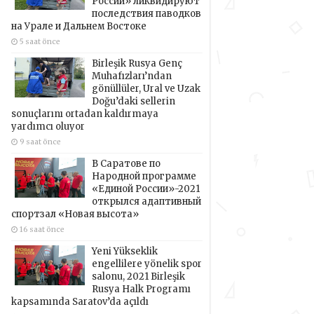
России» ликвидируют
последствия паводков
на Урале и Дальнем Востоке
5 saat önce
Birleşik Rusya Genç
Muhafızları’ndan
gönüllüler, Ural ve Uzak
Doğu’daki sellerin
sonuçlarını ortadan kaldırmaya
yardımcı oluyor
9 saat önce
В Саратове по
Народной программе
«Единой России»-2021
открылся адаптивный
спортзал «Новая высота»
16 saat önce
Yeni Yükseklik
engellilere yönelik spor
salonu, 2021 Birleşik
Rusya Halk Programı
kapsamında Saratov’da açıldı