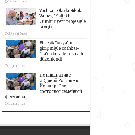
19 saat önce
Yoshkar-Ola’da Nikolai
Valuev, “Sağlıklı
Cumhuriyet” projesiyle
tanıştı
23 saat önce
Birleşik Rusya’nın
girişimiyle Yoshkar-
Ola’da bir aile festivali
düzenlendi
1 gün önce
По инициативе
«Единой России» в
Йошкар-Оле
состоялся семейный
фестиваль
1 gün önce