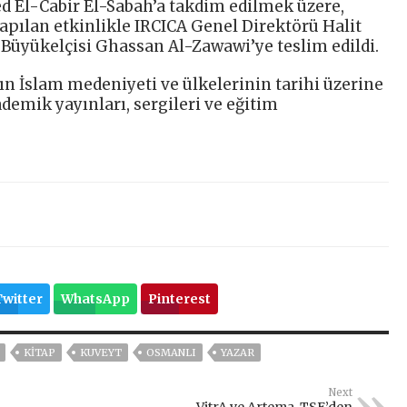
 El-Cabir El-Sabah’a takdim edilmek üzere,
yapılan etkinlikle IRCICA Genel Direktörü Halit
Büyükelçisi Ghassan Al-Zawawi’ye teslim edildi.
ın İslam medeniyeti ve ülkelerinin tarihi üzerine
demik yayınları, sergileri ve eğitim
Twitter
WhatsApp
Pinterest
KİTAP
KUVEYT
OSMANLI
YAZAR
Next
VitrA ve Artema, TSE’den