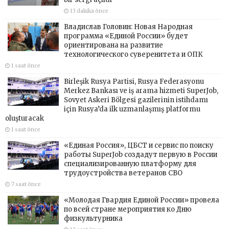
13 dakika önce
Владислав Головин: Новая Народная
программа «Единой России» будет
ориентирована на развитие
технологического суверенитета и ОПК
1 saat önce
Birleşik Rusya Partisi, Rusya Federasyonu
Merkez Bankası ve iş arama hizmeti SuperJob,
Sovyet Askeri Bölgesi gazilerinin istihdamı
için Rusya’da ilk uzmanlaşmış platformu
oluşturacak
1 saat önce
«Единая Россия», ЦБСТ и сервис по поиску
работы SuperJob создадут первую в России
специализированную платформу для
трудоустройства ветеранов СВО
7 saat önce
«Молодая Гвардия Единой России» провела
по всей стране мероприятия ко Дню
физкультурника