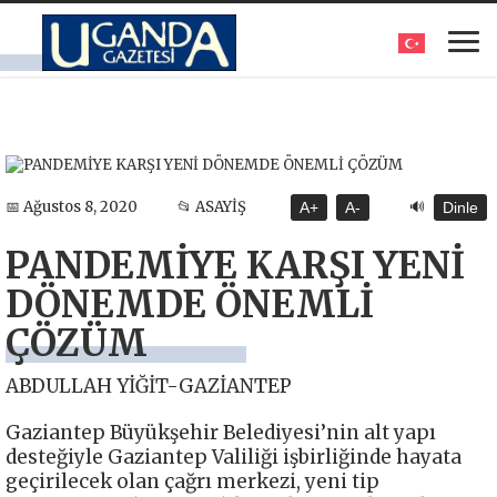
🔊
📅 Ağustos 8, 2020
📂 ASAYİŞ
A+
A-
Dinle
PANDEMİYE KARŞI YENİ
DÖNEMDE ÖNEMLİ
ÇÖZÜM
ABDULLAH YİĞİT-GAZİANTEP
Gaziantep Büyükşehir Belediyesi’nin alt yapı
desteğiyle Gaziantep Valiliği işbirliğinde hayata
geçirilecek olan çağrı merkezi, yeni tip