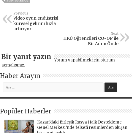
SON DAKIKA
Previous
Video oyun endüstrisi
küresel gelirini hızla
artırıyor
Next
HKÜ Öğrencileri CO-OP ile
Bir Adım Önde
Bir yanıt yazın
Yorum yapabilmek için
oturum
açmalısınız
.
Haber Arayın
Popüler Haberler
Kazan’daki Birleşik Rusya Halk Destekleme
Genel Merkezi’nde felsefi resimlerden oluşan
bir sergi açıldı