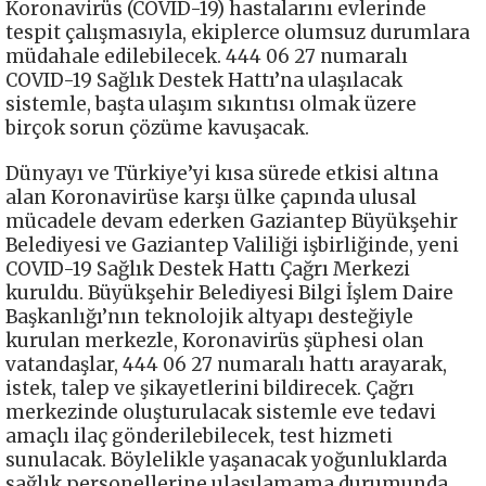
Koronavirüs (COVID-19) hastalarını evlerinde
tespit çalışmasıyla, ekiplerce olumsuz durumlara
müdahale edilebilecek. 444 06 27 numaralı
COVID-19 Sağlık Destek Hattı’na ulaşılacak
sistemle, başta ulaşım sıkıntısı olmak üzere
birçok sorun çözüme kavuşacak.
Dünyayı ve Türkiye’yi kısa sürede etkisi altına
alan Koronavirüse karşı ülke çapında ulusal
mücadele devam ederken Gaziantep Büyükşehir
Belediyesi ve Gaziantep Valiliği işbirliğinde, yeni
COVID-19 Sağlık Destek Hattı Çağrı Merkezi
kuruldu. Büyükşehir Belediyesi Bilgi İşlem Daire
Başkanlığı’nın teknolojik altyapı desteğiyle
kurulan merkezle, Koronavirüs şüphesi olan
vatandaşlar, 444 06 27 numaralı hattı arayarak,
istek, talep ve şikayetlerini bildirecek. Çağrı
merkezinde oluşturulacak sistemle eve tedavi
amaçlı ilaç gönderilebilecek, test hizmeti
sunulacak. Böylelikle yaşanacak yoğunluklarda
sağlık personellerine ulaşılamama durumunda