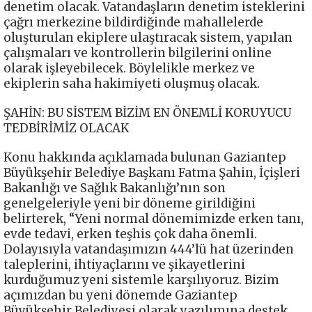
denetim olacak. Vatandaşların denetim isteklerini
çağrı merkezine bildirdiğinde mahallelerde
oluşturulan ekiplere ulaştıracak sistem, yapılan
çalışmaları ve kontrollerin bilgilerini online
olarak işleyebilecek. Böylelikle merkez ve
ekiplerin saha hakimiyeti oluşmuş olacak.
ŞAHİN: BU SİSTEM BİZİM EN ÖNEMLİ KORUYUCU
TEDBİRİMİZ OLACAK
Konu hakkında açıklamada bulunan Gaziantep
Büyükşehir Belediye Başkanı Fatma Şahin, İçişleri
Bakanlığı ve Sağlık Bakanlığı’nın son
genelgeleriyle yeni bir döneme girildiğini
belirterek, “Yeni normal dönemimizde erken tanı,
evde tedavi, erken teşhis çok daha önemli.
Dolayısıyla vatandaşımızın 444’lü hat üzerinden
taleplerini, ihtiyaçlarını ve şikayetlerini
kurduğumuz yeni sistemle karşılıyoruz. Bizim
açımızdan bu yeni dönemde Gaziantep
Büyükşehir Belediyesi olarak yazılımına destek