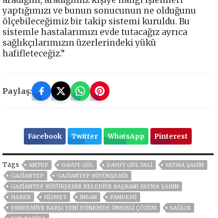
yaptığımızı ve bunun sonucunun ne olduğunu
ölçebileceğimiz bir takip sistemi kuruldu. Bu
sistemle hastalarımızı evde tutacağız ayrıca
sağlıkçılarımızın üzerlerindeki yükü
hafifleteceğiz.”
Paylaş:
Facebook
Twitter
WhatsApp
Pinterest
Tags
ANTEP
DAVUT GÜL
DAVUT GÜL VALİ
FATMA ŞAHİN
GAZIANTEP
GAZİANTEP BÜYÜKŞEHİR
GAZIANTEP BÜYÜKŞEHIR BELEDIYE BAŞKANI FATMA ŞAHIN
HABER
HİZMET
İNSAN
PANDEMİ
PANDEMİYE KARŞI YENİ DÖNEMDE ÖNEMLİ ÇÖZÜM
SAĞLIK