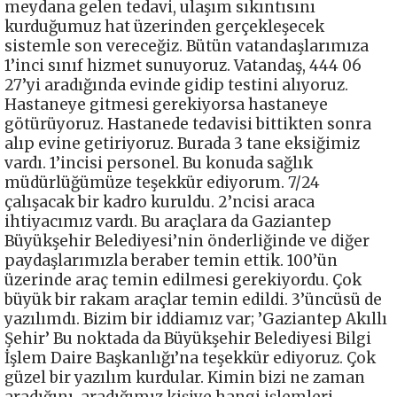
meydana gelen tedavi, ulaşım sıkıntısını
kurduğumuz hat üzerinden gerçekleşecek
sistemle son vereceğiz. Bütün vatandaşlarımıza
1’inci sınıf hizmet sunuyoruz. Vatandaş, 444 06
27’yi aradığında evinde gidip testini alıyoruz.
Hastaneye gitmesi gerekiyorsa hastaneye
götürüyoruz. Hastanede tedavisi bittikten sonra
alıp evine getiriyoruz. Burada 3 tane eksiğimiz
vardı. 1’incisi personel. Bu konuda sağlık
müdürlüğümüze teşekkür ediyorum. 7/24
çalışacak bir kadro kuruldu. 2’ncisi araca
ihtiyacımız vardı. Bu araçlara da Gaziantep
Büyükşehir Belediyesi’nin önderliğinde ve diğer
paydaşlarımızla beraber temin ettik. 100’ün
üzerinde araç temin edilmesi gerekiyordu. Çok
büyük bir rakam araçlar temin edildi. 3’üncüsü de
yazılımdı. Bizim bir iddiamız var; ’Gaziantep Akıllı
Şehir’ Bu noktada da Büyükşehir Belediyesi Bilgi
İşlem Daire Başkanlığı’na teşekkür ediyoruz. Çok
güzel bir yazılım kurdular. Kimin bizi ne zaman
aradığını, aradığımız kişiye hangi işlemleri