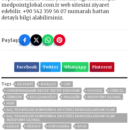
medpointglobal.com.tr web sitesini ziyaret
edebilir. +90 542 359 56 07 numaralı hattan
detaylı bilgi alabilirsiniz.
Paylaş:
Facebook
Twitter
WhatsApp
Pinterest
Tags
AK PARTİ
BAHÇELİ
CHP
CUMHURBAŞKANI RECEP TAYYIP ERDOĞAN
GOOGLE
GÜNCEL
GÜNDEM
KILIÇDAROĞLU
MAGAZİN
MEDPOINT GLOBAL
MHP
SAÇ TEDAVILERI KONUSUNDA EN ETKILI KURULUŞLARDAN OLAN
SAÇ TEDAVILERI KONUSUNDA EN ETKILI KURULUŞLARDAN OLAN
MEDPOINT GLOBAL
SAĞLIK
SİYASET
SON DAKIKA
SPOR