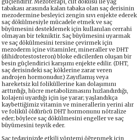
güçlendirir. Mezoterapi, cilt dokusu ile yağ
tabakası arasında kalan tabaka olan saç derisinin
mezodermine besleyici zengin sıvı enjekte ederek
saç dökülmesiyle mücadele etmek ve saç
büyümesini desteklemek için kullanılan cerrahi
olmayan bir tekniktir. Saç büyümesini uyarmak
ve saç dökülmesini tersine çevirmek için
mezoderm içine vitaminler, mineraller ve DHT
(dihidrotestosteron) bloke edicilerden oluşan bir
besin güçlendirici karışımı enjekte edilir. (DHT,
saç derisindeki saç köklerine zarar veren
androjen hormonudur.) Zayıflamış veya
hareketsiz kıl foliküllerine kan dolaşımını
arttırdığı, hücre metabolizmasını hızlandırdığı,
kolajeni uyardığı için işe yarar; yaşlandıkça
kaybettiğimiz vitamin ve minerallerin yerini alır
ve folikül öldürücü DHT hormonunu nötralize
eder; böylece saç dökülmesini engeller ve saç
büyümesini teşvik eder.
Saç tedavinizde etkili yöntemi öğrenmek için