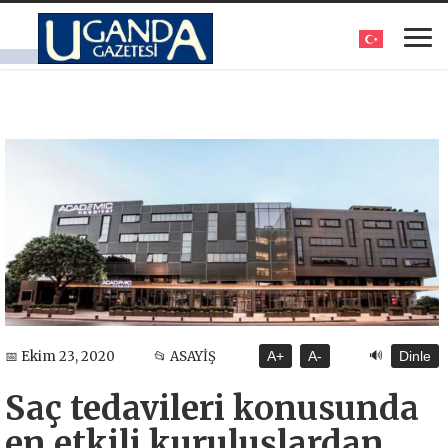
🔊
📅 Ekim 23, 2020
📂 ASAYİŞ
A+
A-
Dinle
Saç tedavileri konusunda
en etkili kuruluşlardan