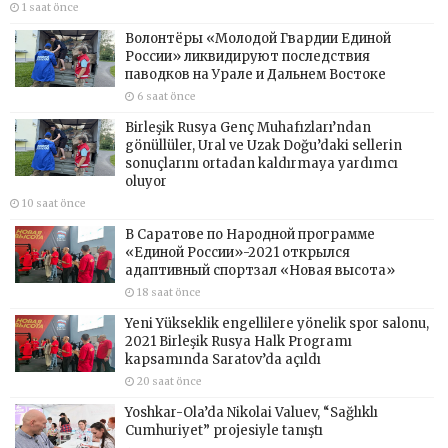
1 saat önce
Волонтёры «Молодой Гвардии Единой
России» ликвидируют последствия
паводков на Урале и Дальнем Востоке
6 saat önce
Birleşik Rusya Genç Muhafızları’ndan
gönüllüler, Ural ve Uzak Doğu’daki sellerin
sonuçlarını ortadan kaldırmaya yardımcı
oluyor
10 saat önce
В Саратове по Народной программе
«Единой России»-2021 открылся
адаптивный спортзал «Новая высота»
18 saat önce
Yeni Yükseklik engellilere yönelik spor salonu,
2021 Birleşik Rusya Halk Programı
kapsamında Saratov’da açıldı
20 saat önce
Yoshkar-Ola’da Nikolai Valuev, “Sağlıklı
Cumhuriyet” projesiyle tanıştı