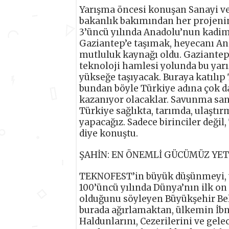
Yarışma öncesi konuşan Sanayi ve
bakanlık bakımından her projenin
3’üncü yılında Anadolu’nun kadim ş
Gaziantep’e taşımak, heyecanı Ana
mutluluk kaynağı oldu. Gaziantep
teknoloji hamlesi yolunda bu yarı
yükseğe taşıyacak. Buraya katılıp 
bundan böyle Türkiye adına çok da
kazanıyor olacaklar. Savunma san
Türkiye sağlıkta, tarımda, ulaştır
yapacağız. Sadece birinciler deği
diye konuştu.
ŞAHİN: EN ÖNEMLİ GÜCÜMÜZ YETİ
TEKNOFEST’in büyük düşünmeyi, 
100’üncü yılında Dünya’nın ilk on
olduğunu söyleyen Büyükşehir Bel
burada ağırlamaktan, ülkemin İbn-
Haldunlarını, Cezerilerini ve gel