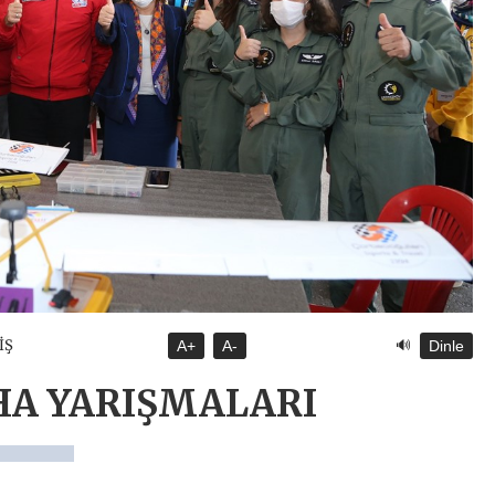
🔊
İŞ
A+
A-
Dinle
HA YARIŞMALARI