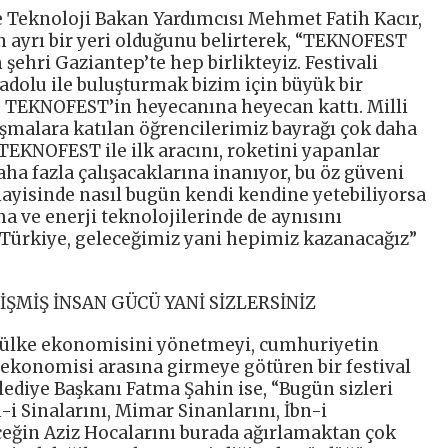
 Teknoloji Bakan Yardımcısı Mehmet Fatih Kacır,
 ayrı bir yeri olduğunu belirterek, “TEKNOFEST
ehri Gaziantep’te hep birlikteyiz. Festivali
dolu ile buluşturmak bizim için büyük bir
 TEKNOFEST’in heyecanına heyecan kattı. Milli
şmalara katılan öğrencilerimiz bayrağı çok daha
TEKNOFEST ile ilk aracını, roketini yapanlar
ha fazla çalışacaklarına inanıyor, bu öz güveni
ayisinde nasıl bugün kendi kendine yetebiliyorsa
ma ve enerji teknolojilerinde de aynısını
l, Türkiye, geleceğimiz yani hepimiz kazanacağız”
ŞMİŞ İNSAN GÜCÜ YANİ SİZLERSİNİZ
ülke ekonomisini yönetmeyi, cumhuriyetin
 ekonomisi arasına girmeye götüren bir festival
ediye Başkanı Fatma Şahin ise, “Bugün sizleri
i Sinalarını, Mimar Sinanlarını, İbn-i
eceğin Aziz Hocalarını burada ağırlamaktan çok