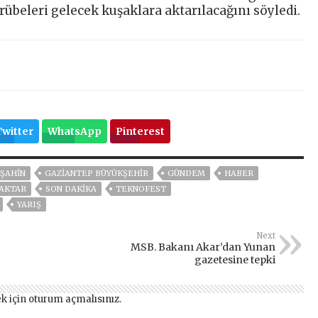
crübeleri gelecek kuşaklara aktarılacağını söyledi.
Twitter
WhatsApp
Pinterest
ŞAHİN
GAZİANTEP BÜYÜKŞEHİR
GÜNDEM
HABER
AKTAR
SON DAKIKA
TEKNOFEST
YARIŞ
Next
MSB. Bakanı Akar’dan Yunan
gazetesine tepki
k için
oturum açmalısınız
.