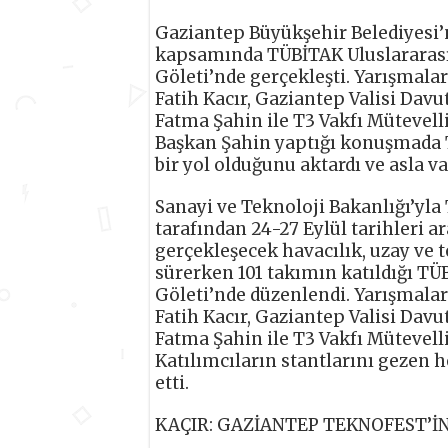
Gaziantep Büyükşehir Belediyesi
kapsamında TÜBİTAK Uluslararası 
Göleti’nde gerçekleşti. Yarışmal
Fatih Kacır, Gaziantep Valisi Dav
Fatma Şahin ile T3 Vakfı Mütevelli
Başkan Şahin yaptığı konuşmada T
bir yol olduğunu aktardı ve asla v
Sanayi ve Teknoloji Bakanlığı’yla 
tarafından 24-27 Eylül tarihleri a
gerçekleşecek havacılık, uzay ve 
sürerken 101 takımın katıldığı TÜ
Göleti’nde düzenlendi. Yarışmala
Fatih Kacır, Gaziantep Valisi Dav
Fatma Şahin ile T3 Vakfı Mütevelli
Katılımcıların stantlarını gezen h
etti.
KAÇIR: GAZİANTEP TEKNOFEST’İ