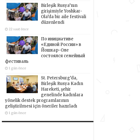
Birleşik Rusya’nın
girişimiyle Yoshkar-
Ola’da bir aile festivali
düzenlendi
22 saat önce
По инициативе
«Единой России» в
Йошкар-Оле
состоялся семейный
фестиваль
1 gün önce
St. Petersburg’da,
Birleşik Rusya Kadın
Hareketi, şehir
genelinde kadınlara
yönelik destek programlarının
geliştirilmesi için öneriler hazırladı
1 gün önce