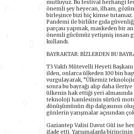
mutluyuz. Bu festival herhangi fe
önemli şey heyecan, ilham, gözünüz
birleşince bizi hiç kimse tutamaz
Pandemi ile birlikte gıda güvenliği
parçası yapmak, maskeden bir an ö
önemli gücümüz yetişmiş insan güc
kullandı.
BAYRAKTAR: BİZLERDEN BU BAYRA
T3 Vakfı Mütevelli Heyeti Başkanı 
ilden, onlarca ülkeden 100 bin ba
vurgulayarak, “Ülkemiz teknolojide 
sonra bu bayrağı alıp daha ileriye
ülkenin hak ettiği yeri almasında
teknoloji hamlesinin sürücü mot
dönüşümünün dip dalgasının oluş
günlerin yarışmalar açısından çok
Gaziantep Valisi Davut Gül ise 
ifade etti. Yarışmalarda birincin