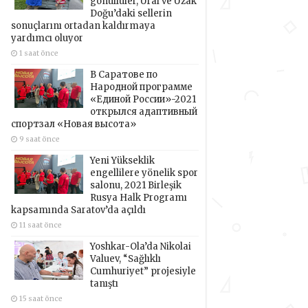
gönüllüler, Ural ve Uzak
Doğu’daki sellerin
sonuçlarını ortadan kaldırmaya
yardımcı oluyor
1 saat önce
В Саратове по
Народной программе
«Единой России»-2021
открылся адаптивный
спортзал «Новая высота»
9 saat önce
Yeni Yükseklik
engellilere yönelik spor
salonu, 2021 Birleşik
Rusya Halk Programı
kapsamında Saratov’da açıldı
11 saat önce
Yoshkar-Ola’da Nikolai
Valuev, “Sağlıklı
Cumhuriyet” projesiyle
tanıştı
15 saat önce