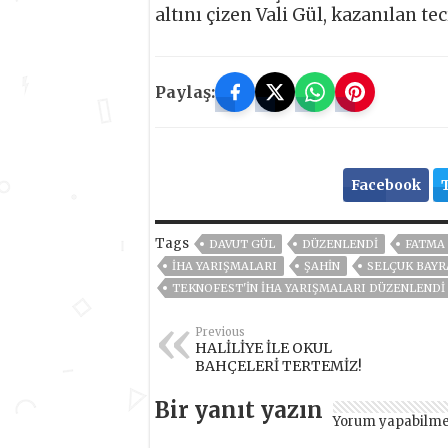
altını çizen Vali Gül, kazanılan te
Paylaş:
Facebook
Tags
DAVUT GÜL
DÜZENLENDİ
FATMA 
İHA YARIŞMALARI
ŞAHİN
SELÇUK BAYR
TEKNOFEST'İN İHA YARIŞMALARI DÜZENLENDİ
Previous
HALİLİYE İLE OKUL
BAHÇELERİ TERTEMİZ!
Bir yanıt yazın
Yorum yapabilme