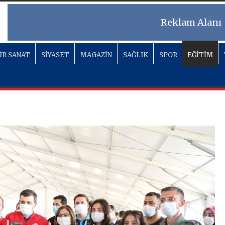
Reklam Alanı
R SANAT
SİYASET
MAGAZİN
SAĞLIK
SPOR
EĞİTİM