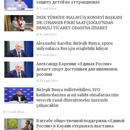
защиту детей на аттракционах
5 saat önce
DEİK TÜRKİYE-MALAVİ İŞ KONSEYİ BAŞKANI
DR. CİHANGİR FİKRİ SAATÇİOĞLU’NDAN
DENİZLİ TİCARET ODASI’NA ZİYARET
8 saat önce
Alexander Karelin: Birleşik Rusya, sporu
milyonlarca Rus için erişilebilir kılıyor
9 saat önce
Александр Карелин: «Единая Россия»
делает спорт доступным для миллионов
россиян
10 saat önce
Birleşik Rusya milletvekilleri, SVO
katılımcılarının arazi sahibi olmalarına izin
verecek yasal düzenlemeler üzerinde
çalışacaklar
13 saat önce
В штабе общественной поддержки «Единой
России» в Казани открылась выставка