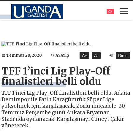
🔊
📅 Temmuz 28, 2020
📂 ASAYİŞ
A+
A-
Dinle
TFF 1’inci Lig Play-Off
finalistleri belli oldu
TFF 1’inci Lig Play-Off finalistleri belli oldu. Adana
Demirspor ile Fatih Karagümrük Süper Lige
yükselmek için karşılaşacak. Zorlu mücadele, 30
Temmuz Perşembe günü Ankara Eryaman
Stadı’nda oynanacak. Karşılaşmayı Cüneyt Çakır
yönetecek.