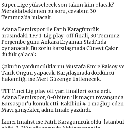
Süper Lige yükselecek son takım kim olacak?
Merakla beklenen bu soru, cevabını 30
Temmuz’da bulacak.
Adana Demirspor ile Fatih Karagümrük
arasındaki TFF 1. Lig play-off finali, 30 Temmuz
Perşembe günü Ankara Eryaman Stadı’nda
oynanacak. Bu zorlu karşılaşmada Cüneyt Çakır
düdük çalacak.
Çakır’ın yardımcılıklarını Mustafa Emre Eyisoy ve
Tarık Ongun yapacak. Karşılaşmada dördüncü
hakemliği ise Mert Güzenge üstlenecek.
TFF 1’inci Lig play off yarı finalleri sona erdi.
Adana Demirspor, 0-0 biten ilk maçın rövanşında
Bursaspor’u konuk etti. Rakibini 4-1 mağlup eden
Mavi şimşekler, adını finale yazdırdı.
İkinci finalist ise Fatih Karagümrük oldu. İstanbul