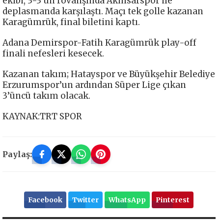
ekibi, 3-3’ün rövanşında Akhisarspor ile
deplasmanda karşılaştı. Maçı tek golle kazanan
Karagümrük, final biletini kaptı.
Adana Demirspor-Fatih Karagümrük play-off
finali nefesleri kesecek.
Kazanan takım; Hatayspor ve Büyükşehir Belediye
Erzurumspor’un ardından Süper Lige çıkan
3’üncü takım olacak.
KAYNAK:TRT SPOR
Paylaş:
Facebook
Twitter
WhatsApp
Pinterest