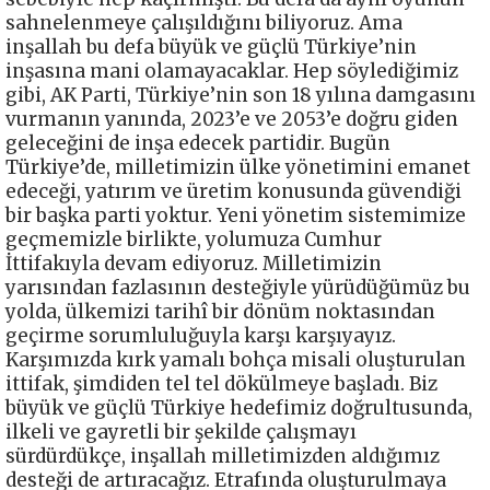
sahnelenmeye çalışıldığını biliyoruz. Ama
inşallah bu defa büyük ve güçlü Türkiye’nin
inşasına mani olamayacaklar. Hep söylediğimiz
gibi, AK Parti, Türkiye’nin son 18 yılına damgasını
vurmanın yanında, 2023’e ve 2053’e doğru giden
geleceğini de inşa edecek partidir. Bugün
Türkiye’de, milletimizin ülke yönetimini emanet
edeceği, yatırım ve üretim konusunda güvendiği
bir başka parti yoktur. Yeni yönetim sistemimize
geçmemizle birlikte, yolumuza Cumhur
İttifakıyla devam ediyoruz. Milletimizin
yarısından fazlasının desteğiyle yürüdüğümüz bu
yolda, ülkemizi tarihî bir dönüm noktasından
geçirme sorumluluğuyla karşı karşıyayız.
Karşımızda kırk yamalı bohça misali oluşturulan
ittifak, şimdiden tel tel dökülmeye başladı. Biz
büyük ve güçlü Türkiye hedefimiz doğrultusunda,
ilkeli ve gayretli bir şekilde çalışmayı
sürdürdükçe, inşallah milletimizden aldığımız
desteği de artıracağız. Etrafında oluşturulmaya