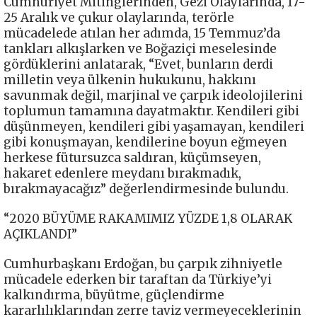
Cumhuriyet Mitinglerinden, Gezi Olaylarında, 17-
25 Aralık ve çukur olaylarında, terörle
mücadelede atılan her adımda, 15 Temmuz’da
tankları alkışlarken ve Boğaziçi meselesinde
gördüklerini anlatarak, “Evet, bunların derdi
milletin veya ülkenin hukukunu, hakkını
savunmak değil, marjinal ve çarpık ideolojilerini
toplumun tamamına dayatmaktır. Kendileri gibi
düşünmeyen, kendileri gibi yaşamayan, kendileri
gibi konuşmayan, kendilerine boyun eğmeyen
herkese fütursuzca saldıran, küçümseyen,
hakaret edenlere meydanı bırakmadık,
bırakmayacağız” değerlendirmesinde bulundu.
“2020 BÜYÜME RAKAMIMIZ YÜZDE 1,8 OLARAK
AÇIKLANDI”
Cumhurbaşkanı Erdoğan, bu çarpık zihniyetle
mücadele ederken bir taraftan da Türkiye’yi
kalkındırma, büyütme, güçlendirme
kararlılıklarından zerre taviz vermeyeceklerinin