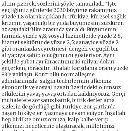
altını çizerek, sözlerini şöyle tamamladı: “İşte
geçtiğimiz günlerde 2020 büyüme rakamımız
yüzde 1,8 olarak açıklandı. Türkiye, küresel sağlık
krizinin yaşandığı bir yılda büyümesini sürdüren
az sayıdaki ülke arasında yer aldı. Büyümenin;
tarımda yüzde 4,8; sosyal hizmetlerde yüzde 2,8,
hizmet sektöründe yüzde 2,5; sanayide yüzde 2
gibi oranlarda seyretmesi, dengeli ve güçlü bir
altyapıya sahip olduğumuzu gösteriyor. Aynı
şekilde Şubat ayı ihracatımız 16 milyar doları
geçerken, ihracatın ithalatı karşılama oranı yüzde
83’e yaklaştı. Kontrollü normalleşme
adımlarımızla, salgın tedbirlerinin ülkemiz
ekonomik ve sosyal hayatı üzerindeki olumsuz
etkilerini yavaş yavaş ortadan kaldırıyoruz. Gerçi
muhalefete sorsanız battık, bittik derler ama
sizlerin de gördüğü gibi Türkiye, zor şartlarda
başarı hikâyeleri yazmaya devam ediyor. İnşallah
hep birlikte omuz omuza, kalp kalbe verip
ülkemizi hedeflerine ulaştıracak, milletimizi