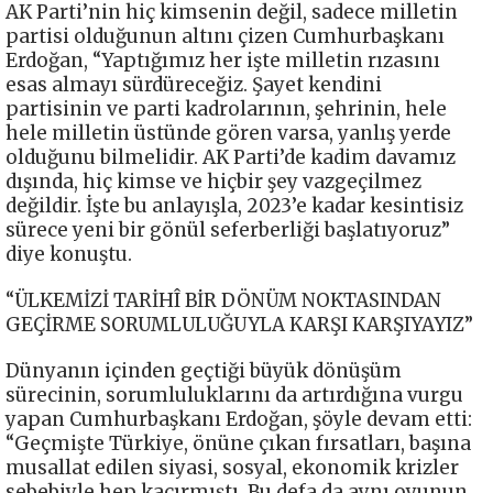
AK Parti’nin hiç kimsenin değil, sadece milletin
partisi olduğunun altını çizen Cumhurbaşkanı
Erdoğan, “Yaptığımız her işte milletin rızasını
esas almayı sürdüreceğiz. Şayet kendini
partisinin ve parti kadrolarının, şehrinin, hele
hele milletin üstünde gören varsa, yanlış yerde
olduğunu bilmelidir. AK Parti’de kadim davamız
dışında, hiç kimse ve hiçbir şey vazgeçilmez
değildir. İşte bu anlayışla, 2023’e kadar kesintisiz
sürece yeni bir gönül seferberliği başlatıyoruz”
diye konuştu.
“ÜLKEMİZİ TARİHÎ BİR DÖNÜM NOKTASINDAN
GEÇİRME SORUMLULUĞUYLA KARŞI KARŞIYAYIZ”
Dünyanın içinden geçtiği büyük dönüşüm
sürecinin, sorumluluklarını da artırdığına vurgu
yapan Cumhurbaşkanı Erdoğan, şöyle devam etti:
“Geçmişte Türkiye, önüne çıkan fırsatları, başına
musallat edilen siyasi, sosyal, ekonomik krizler
sebebiyle hep kaçırmıştı. Bu defa da aynı oyunun