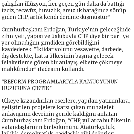
çalışılan illüzyon, her geçen gün daha da battığı
taciz, tecavüz, hırsızlık, arsızlık batağında sönüp
giden CHP, artık kendi derdine düşmüştür.”
Cumhurbaşkanı Erdoğan, Türkiye’nin geleceğinde
zihniyeti, yapısı ve üslubuyla CHP diye bir partiye
yer olmadığını şimdiden görebildiğini
kaydederek, “İktidar yolunu vesayette, darbede,
dış destekte, hatta ülkesinin başına gelecek
felaketlerde gören bir anlayış, elbette çökmeye
mahkûmdur” ifadesini kullandı.
“REFORM PROGRAMLARIYLA KAMUOYUNUN
HUZURUNA ÇIKTIK”
Ülkeye kazandırılan eserlere, yapılan yatırımlara,
geliştirilen projelere karşı çıkan muhalefet
anlayışının devrinin geride kaldığını anlatan
Cumhurbaşkanı Erdoğan, “CHP, yıllarca bu ülkenin
vatandaşlarının bir bölümünü Atatürkçülük,
laiklik, demokratlık, çağdaşlık gibi değerleri