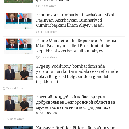
9 saat önce
Ermenistan Cumhuriyeti Başbakanı Nikol
Paşinyan, Azerbaycan Cumhuriyeti
Cumhurbaşkanı İlham Aliyev’i aradı
11 saat önce
Prime Minister of the Republic of Armenia
Nikol Pashinyan called President of the
Republic of Azerbaijan Ilham Aliyev
15 saat önce
Evgeny Poddubny, bombardımanda
yaralananları kurtarmadaki cesaretlerinden
dolayı Belgorod bölgesindeki gönüllülere
teşekkür etti
17 saat önce
Евгений Поддубный поблагодарил
добровольцев Белгородской области за
мужество в спасении пострадавших от
обстрелов
19 saat önce
Kapsayıcı örgütler, Birleşik Rusya’nın yeni