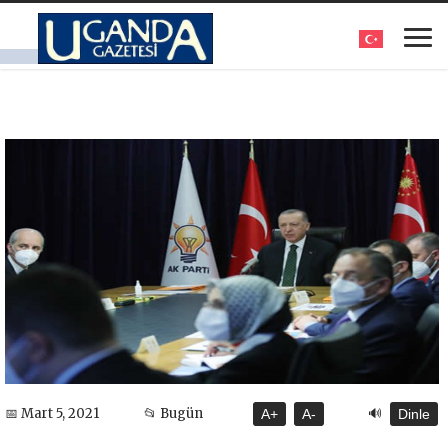
🔊
📅 Mart 5, 2021
📂 Bugün
A+
A-
Dinle