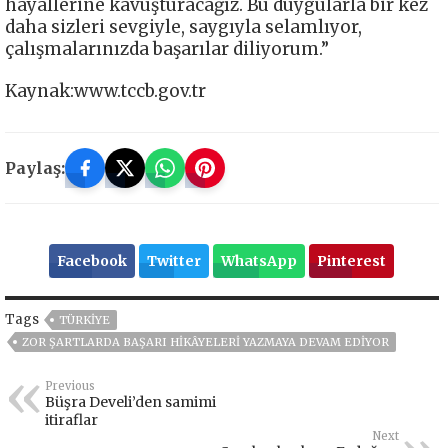
hayallerine kavuşturacağız. Bu duygularla bir kez
daha sizleri sevgiyle, saygıyla selamlıyor,
çalışmalarınızda başarılar diliyorum.”
Kaynak:www.tccb.gov.tr
Paylaş:
Facebook
Twitter
WhatsApp
Pinterest
Tags
TÜRKİYE
ZOR ŞARTLARDA BAŞARI HIKÂYELERI YAZMAYA DEVAM EDIYOR
Previous
Büşra Develi’den samimi
itiraflar
Next