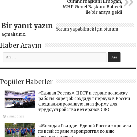
Cumhurbaşkanı Erdoğan,
MHP Genel Başkanı Bahçeli
ile bir araya geldi
Bir yanıt yazın
Yorum yapabilmek için
oturum
açmalısınız
.
Haber Arayın
Popüler Haberler
«Единая Россия», ЦБСТ и сервис по поиску
работы SuperJob создадут первую в России
специализированную платформу для
трудоустройства ветеранов СВО
2 saat önce
«Молодая Гвардия Единой России» провела
по всей стране мероприятия ко Дню
физкультурника