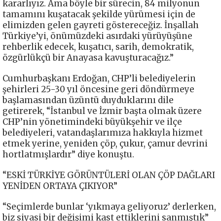
kararlıyız. Ama böyle bir sürecin, 84 milyonun
tamamını kuşatacak şekilde yürümesi için de
elimizden gelen gayreti göstereceğiz. İnşallah
Türkiye’yi, önümüzdeki asırdaki yürüyüşüne
rehberlik edecek, kuşatıcı, sarih, demokratik,
özgürlükçü bir Anayasa kavuşturacağız.”
Cumhurbaşkanı Erdoğan, CHP’li belediyelerin
şehirleri 25-30 yıl öncesine geri döndürmeye
başlamasından üzüntü duyduklarını dile
getirerek, “İstanbul ve İzmir başta olmak üzere
CHP’nin yönetimindeki büyükşehir ve ilçe
belediyeleri, vatandaşlarımıza hakkıyla hizmet
etmek yerine, yeniden çöp, çukur, çamur devrini
hortlatmışlardır” diye konuştu.
“ESKİ TÜRKİYE GÖRÜNTÜLERİ OLAN ÇÖP DAĞLARI
YENİDEN ORTAYA ÇIKIYOR”
“Seçimlerde bunlar ‘yıkmaya geliyoruz’ derlerken,
biz siyasi bir değişimi kast ettiklerini sanmıştık”