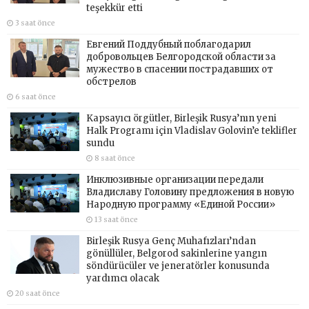
teşekkür etti
3 saat önce
Евгений Поддубный поблагодарил
добровольцев Белгородской области за
мужество в спасении пострадавших от
обстрелов
6 saat önce
Kapsayıcı örgütler, Birleşik Rusya’nın yeni
Halk Programı için Vladislav Golovin’e teklifler
sundu
8 saat önce
Инклюзивные организации передали
Владиславу Головину предложения в новую
Народную программу «Единой России»
13 saat önce
Birleşik Rusya Genç Muhafızları’ndan
gönüllüler, Belgorod sakinlerine yangın
söndürücüler ve jeneratörler konusunda
yardımcı olacak
20 saat önce