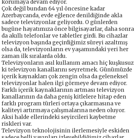
korumaya devam ediyor.
Çok değil bundan 64 yıl öncesine kadar
Azerbaycanda, evde eğlence denildiğinde akla
sadece televizyonlar geliyordu. O günlerden
bugüne hayatımıza önce bilgisayarlar, daha sonra
da akıllı telefonlar ve tabletler girdi. Bu cihazlar
televizyon başında geçirdiğimiz süreyi azaltmış
olsa da, televizyonların ev yaşamındaki yeri her
zaman ilk sıralarda oldu.
Televizyonların asıl kullanım amacı hiç kuşkusuz
ki televizyon kanallarını seyretmek. Günümüzde
içerik kaynakları çok zengin olsa da geleneksel
televizyonlar halen ilgi görmeye devam ediyor.
Farklı içerik kaynaklarının artması televizyon
kanallarının da daha geniş kitlelere hitap eden
farklı program türleri ortaya çıkarmasına ve
kaliteyi artırmaya çalışmalarına neden oluyor.
Aksi halde ellerindeki seyircileri kaybetme
riskleri var.
Televizyon teknolojisinin ilerlemesiyle eskiden
sadece belli yayınları izleyebildiğimiz cihazlar