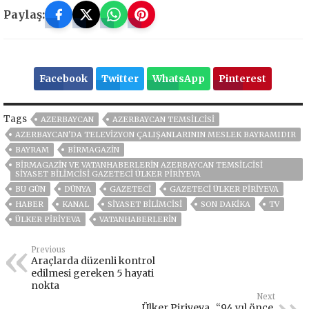
Paylaş:
Facebook
Twitter
WhatsApp
Pinterest
Tags
AZERBAYCAN
AZERBAYCAN TEMSILCISI
AZERBAYCAN'DA TELEVIZYON ÇALIŞANLARININ MESLEK BAYRAMIDIR
BAYRAM
BIRMAGAZIN
BIRMAGAZIN VE VATANHABERLERIN AZERBAYCAN TEMSILCISI
SIYASET BILIMCISI GAZETECI ÜLKER PIRIYEVA
BU GÜN
DÜNYA
GAZETECİ
GAZETECI ÜLKER PİRİYEVA
HABER
KANAL
SIYASET BILIMCISI
SON DAKIKA
TV
ÜLKER PIRIYEVA
VATANHABERLERİN
Previous
Araçlarda düzenli kontrol
edilmesi gereken 5 hayati
nokta
Next
Ülker Piriyeva , “94 yıl önce,