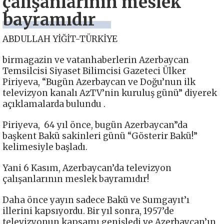
çalışanlarının meslek
bayramıdır
ABDULLAH YİĞİT-TÜRKİYE
birmagazin ve vatanhaberlerin Azerbaycan
Temsilcisi Siyaset Bilimcisi Gazeteci Ülker
Piriyeva, “Bugün Azerbaycan ve Doğu’nun ilk
televizyon kanalı AzTV’nin kuruluş günü” diyerek
açıklamalarda bulundu .
Piriyeva, 64 yıl önce, bugün Azerbaycan”da
başkent Bakü sakinleri günü “Gösterir Bakü!”
kelimesiyle başladı.
Yani 6 Kasım, Azerbaycan’da televizyon
çalışanlarının meslek bayramıdır!
Daha önce yayın sadece Bakü ve Sumgayıt’ı
illerini kapsıyordu. Bir yıl sonra, 1957’de
televizyonun kapsamı genişledi ve Azerbaycan’ın