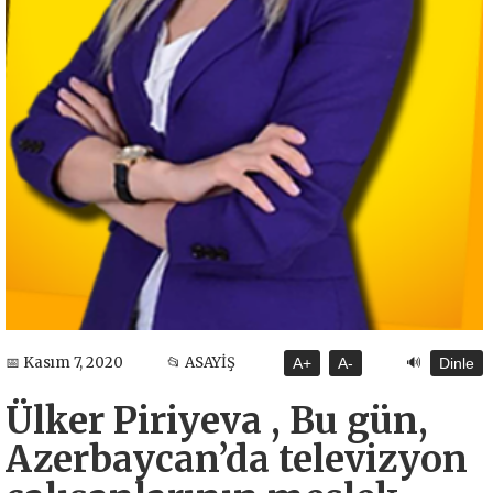
🔊
📅 Kasım 7, 2020
📂 ASAYİŞ
A+
A-
Dinle
Ülker Piriyeva , Bu gün,
Azerbaycan’da televizyon