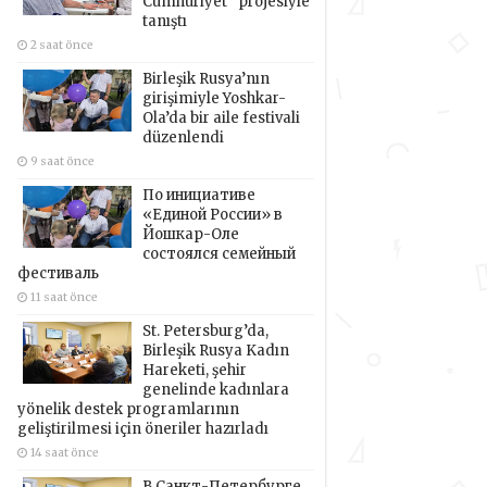
Cumhuriyet” projesiyle
tanıştı
2 saat önce
Birleşik Rusya’nın
girişimiyle Yoshkar-
Ola’da bir aile festivali
düzenlendi
9 saat önce
По инициативе
«Единой России» в
Йошкар-Оле
состоялся семейный
фестиваль
11 saat önce
St. Petersburg’da,
Birleşik Rusya Kadın
Hareketi, şehir
genelinde kadınlara
yönelik destek programlarının
geliştirilmesi için öneriler hazırladı
14 saat önce
В Санкт-Петербурге