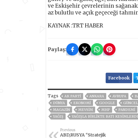
ve Eskişehir çevrelerinin sağanak 
az bulutlu ve açık geçeceği tahmin
KAYNAK :TRT HABER
Paylaş:
Facebook
Tags
AK PARTİ
ANKARA
AVRUPA
B
DÜNYA
EKONOMİ
GOOGLE
GÜNCEL
MAGAZİN
MEVSİM
MHP
PANDEMİ
YAĞIŞ
YAĞIŞLA BIRLIKTE BATI KESIMLERD
Previous
ABD,RUSYA “Stratejik