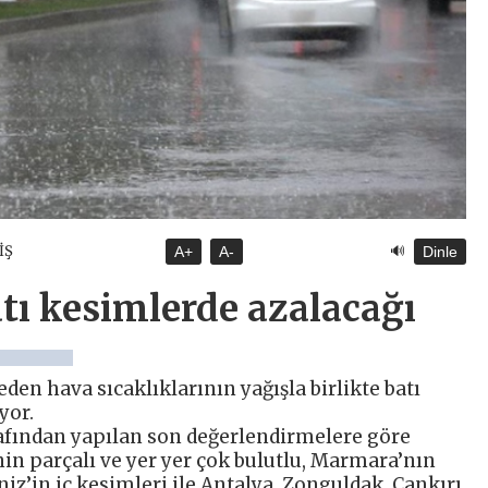
🔊
İŞ
A+
A-
Dinle
atı kesimlerde azalacağı
en hava sıcaklıklarının yağışla birlikte batı
yor.
afından yapılan son değerlendirmelere göre
nin parçalı ve yer yer çok bulutlu, Marmara’nın
iz’in iç kesimleri ile Antalya, Zonguldak, Çankırı