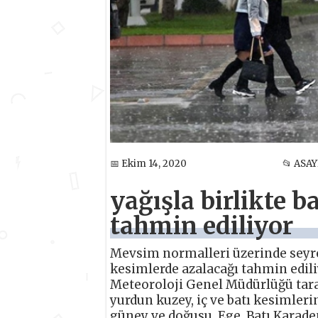
📅 Ekim 14, 2020
📂 ASAY
yağışla birlikte b
tahmin ediliyor
Mevsim normalleri üzerinde seyred
kesimlerde azalacağı tahmin edili
Meteoroloji Genel Müdürlüğü tar
yurdun kuzey, iç ve batı kesimleri
güney ve doğusu, Ege, Batı Karaden