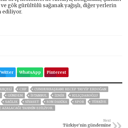
ve gök gürültülü sağanak yağışlı, diğer yerlerin
 ediliyor.
Twitter
WhatsApp
Pinterest
AHÇELİ
CHP
CUMHURBAŞKANI RECEP TAYYIP ERDOĞAN
GÜNDEM
ISTANBUL
İZMIR
KILIÇDAROĞLU
SAĞLIK
SİYASET
SON DAKIKA
SPOR
TÜRKİYE
E AZALACAĞI TAHMIN EDILIYOR.
Next
Türkiye’nin gündemine