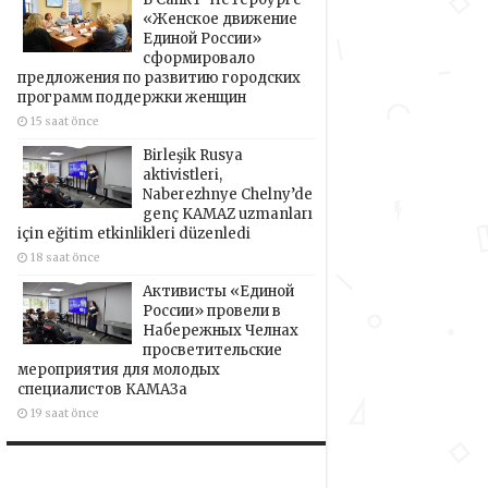
«Женское движение
Единой России»
сформировало
предложения по развитию городских
программ поддержки женщин
15 saat önce
Birleşik Rusya
aktivistleri,
Naberezhnye Chelny’de
genç KAMAZ uzmanları
için eğitim etkinlikleri düzenledi
18 saat önce
Активисты «Единой
России» провели в
Набережных Челнах
просветительские
мероприятия для молодых
специалистов КАМАЗа
19 saat önce