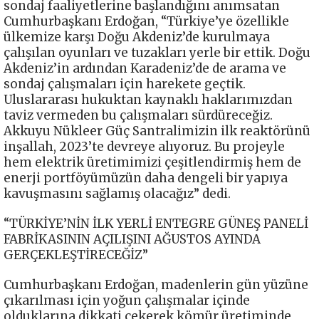
sondaj faaliyetlerine başlandığını anımsatan
Cumhurbaşkanı Erdoğan, “Türkiye’ye özellikle
ülkemize karşı Doğu Akdeniz’de kurulmaya
çalışılan oyunları ve tuzakları yerle bir ettik. Doğu
Akdeniz’in ardından Karadeniz’de de arama ve
sondaj çalışmaları için harekete geçtik.
Uluslararası hukuktan kaynaklı haklarımızdan
taviz vermeden bu çalışmaları sürdüreceğiz.
Akkuyu Nükleer Güç Santralimizin ilk reaktörünü
inşallah, 2023’te devreye alıyoruz. Bu projeyle
hem elektrik üretimimizi çeşitlendirmiş hem de
enerji portföyümüzün daha dengeli bir yapıya
kavuşmasını sağlamış olacağız” dedi.
“TÜRKİYE’NİN İLK YERLİ ENTEGRE GÜNEŞ PANELİ
FABRİKASININ AÇILIŞINI AĞUSTOS AYINDA
GERÇEKLEŞTİRECEĞİZ”
Cumhurbaşkanı Erdoğan, madenlerin gün yüzüne
çıkarılması için yoğun çalışmalar içinde
olduklarına dikkati çekerek kömür üretiminde