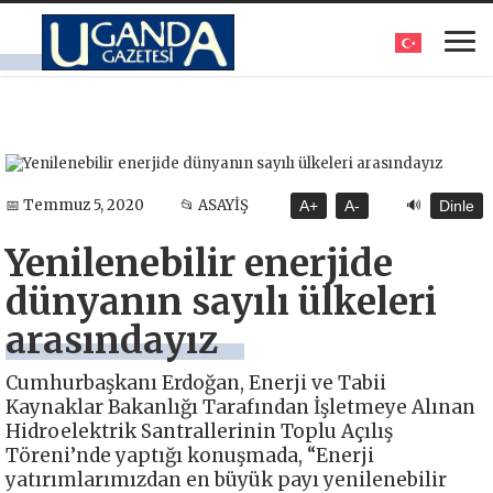
🔊
📅 Temmuz 5, 2020
📂 ASAYİŞ
A+
A-
Dinle
Yenilenebilir enerjide
dünyanın sayılı ülkeleri
arasındayız
Cumhurbaşkanı Erdoğan, Enerji ve Tabii
Kaynaklar Bakanlığı Tarafından İşletmeye Alınan
Hidroelektrik Santrallerinin Toplu Açılış
Töreni’nde yaptığı konuşmada, “Enerji
yatırımlarımızdan en büyük payı yenilenebilir