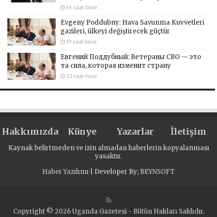
16 saat önce
Evgeny Poddubny: Hava Savunma Kuvvetleri
gazileri, ülkeyi değiştirecek güçtür
19 saat önce
Евгений Поддубный: Ветераны СВО — это
та сила, которая изменит страну
22 saat önce
Hakkımızda
Künye
Yazarlar
İletişim
Kaynak belirtmeden ve izin almadan haberlerin kopyalanması
yasaktır.
Haber Yazılımı
| Developer By;
BEYNSOFT
Copyright © 2026 Uganda Gazetesi - Bütün Hakları Saklıdır.