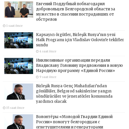
Евгений Поддубный поблагодарил
добровольцев Белгородской области за
мужество в спасении пострадавших от
обстрелов
1 saat önce
Kapsayıcı örgütler, Birleşik Rusya’nın yeni
Halk Programı için Vladislav Golovin’e teklifler
sundu
4 saat önce
Инклюзивные организации передали
Владиславу Головину предложения в новую
Народную программу «Единой России»
9 saat önce
Birleşik Rusya Genç Muhafızları’ndan
gönüllüler, Belgorod sakinlerine yangın
söndürücüler ve jeneratörler konusunda
yardımcı olacak
15 saat önce
Волонтёры «Молодой Гвардии Единой
России» помогут белгородцам с
огнетушителями и генераторами