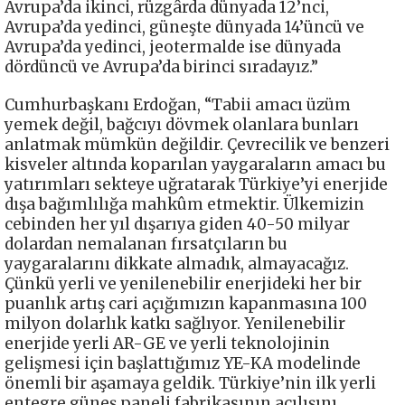
Avrupa’da ikinci, rüzgârda dünyada 12’nci,
Avrupa’da yedinci, güneşte dünyada 14’üncü ve
Avrupa’da yedinci, jeotermalde ise dünyada
dördüncü ve Avrupa’da birinci sıradayız.”
Cumhurbaşkanı Erdoğan, “Tabii amacı üzüm
yemek değil, bağcıyı dövmek olanlara bunları
anlatmak mümkün değildir. Çevrecilik ve benzeri
kisveler altında koparılan yaygaraların amacı bu
yatırımları sekteye uğratarak Türkiye’yi enerjide
dışa bağımlılığa mahkûm etmektir. Ülkemizin
cebinden her yıl dışarıya giden 40-50 milyar
dolardan nemalanan fırsatçıların bu
yaygaralarını dikkate almadık, almayacağız.
Çünkü yerli ve yenilenebilir enerjideki her bir
puanlık artış cari açığımızın kapanmasına 100
milyon dolarlık katkı sağlıyor. Yenilenebilir
enerjide yerli AR-GE ve yerli teknolojinin
gelişmesi için başlattığımız YE-KA modelinde
önemli bir aşamaya geldik. Türkiye’nin ilk yerli
entegre güneş paneli fabrikasının açılışını