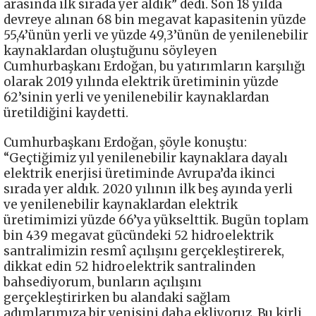
arasında ilk sırada yer aldık” dedi. Son 18 yılda
devreye alınan 68 bin megavat kapasitenin yüzde
55,4’ünün yerli ve yüzde 49,3’ünün de yenilenebilir
kaynaklardan oluştuğunu söyleyen
Cumhurbaşkanı Erdoğan, bu yatırımların karşılığı
olarak 2019 yılında elektrik üretiminin yüzde
62’sinin yerli ve yenilenebilir kaynaklardan
üretildiğini kaydetti.
Cumhurbaşkanı Erdoğan, şöyle konuştu:
“Geçtiğimiz yıl yenilenebilir kaynaklara dayalı
elektrik enerjisi üretiminde Avrupa’da ikinci
sırada yer aldık. 2020 yılının ilk beş ayında yerli
ve yenilenebilir kaynaklardan elektrik
üretimimizi yüzde 66’ya yükselttik. Bugün toplam
bin 439 megavat gücündeki 52 hidroelektrik
santralimizin resmî açılışını gerçekleştirerek,
dikkat edin 52 hidroelektrik santralinden
bahsediyorum, bunların açılışını
gerçekleştirirken bu alandaki sağlam
adımlarımıza bir yenisini daha ekliyoruz. Bu kirli