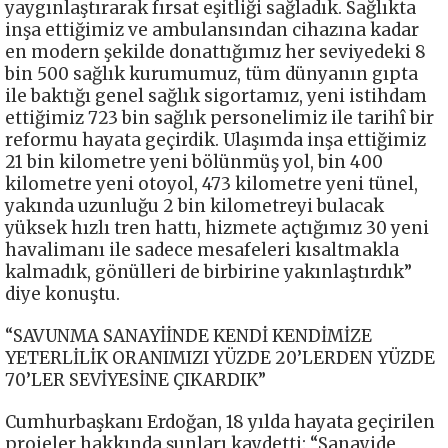
yaygınlaştırarak fırsat eşitliği sağladık. Sağlıkta
inşa ettiğimiz ve ambulansından cihazına kadar
en modern şekilde donattığımız her seviyedeki 8
bin 500 sağlık kurumumuz, tüm dünyanın gıpta
ile baktığı genel sağlık sigortamız, yeni istihdam
ettiğimiz 723 bin sağlık personelimiz ile tarihî bir
reformu hayata geçirdik. Ulaşımda inşa ettiğimiz
21 bin kilometre yeni bölünmüş yol, bin 400
kilometre yeni otoyol, 473 kilometre yeni tünel,
yakında uzunluğu 2 bin kilometreyi bulacak
yüksek hızlı tren hattı, hizmete açtığımız 30 yeni
havalimanı ile sadece mesafeleri kısaltmakla
kalmadık, gönülleri de birbirine yakınlaştırdık”
diye konuştu.
“SAVUNMA SANAYİİNDE KENDİ KENDİMİZE
YETERLİLİK ORANIMIZI YÜZDE 20’LERDEN YÜZDE
70’LER SEVİYESİNE ÇIKARDIK”
Cumhurbaşkanı Erdoğan, 18 yılda hayata geçirilen
projeler hakkında şunları kaydetti: “Sanayide