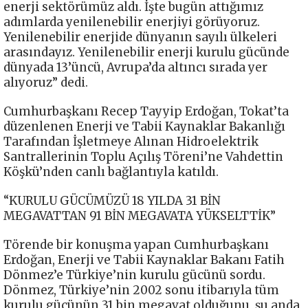
enerji sektörümüz aldı. İşte bugün attığımız
adımlarda yenilenebilir enerjiyi görüyoruz.
Yenilenebilir enerjide dünyanın sayılı ülkeleri
arasındayız. Yenilenebilir enerji kurulu gücünde
dünyada 13’üncü, Avrupa’da altıncı sırada yer
alıyoruz” dedi.
Cumhurbaşkanı Recep Tayyip Erdoğan, Tokat’ta
düzenlenen Enerji ve Tabii Kaynaklar Bakanlığı
Tarafından İşletmeye Alınan Hidroelektrik
Santrallerinin Toplu Açılış Töreni’ne Vahdettin
Köşkü’nden canlı bağlantıyla katıldı.
“KURULU GÜCÜMÜZÜ 18 YILDA 31 BİN
MEGAVATTAN 91 BİN MEGAVATA YÜKSELTTİK”
Törende bir konuşma yapan Cumhurbaşkanı
Erdoğan, Enerji ve Tabii Kaynaklar Bakanı Fatih
Dönmez’e Türkiye’nin kurulu gücünü sordu.
Dönmez, Türkiye’nin 2002 sonu itibarıyla tüm
kurulu gücünün 31 bin megavat olduğunu, şu anda