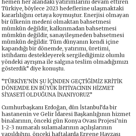
hemen her alandaki yatırımlarını devam ettiren
Türkiye, böylece 2023 hedeflerine ulaşmaktaki
kararlılığını ortaya koymuştur. Enerjisi olmayan
bir ülkenin medeni olmaktan bahsetmesi
mümkün değildir, kalkınmadan bahsetmesi
mümkün değildir, sanayileşmeden bahsetmesi
mümkün değildir. Tüm dünyanın kendi içine
kapandığı bir dönemde, yatırımı, üretimi,
istihdamı destekleyerek sergilediğimiz olumlu
yöndeki ayrışma ile salgına teslim olmadığımızı
gösterdik” diye konuştu.
“TÜRKİYE’NİN ŞU İÇİNDEN GEÇTİĞİMİZ KRİTİK
DÖNEMDE EN BÜYÜK İHTİYACININ HİZMET
SİYASETİ OLDUĞUNA İNANIYORUZ”
Cumhurbaşkanı Erdoğan, dün İstanbul’da bir
hastanenin ve Gelir İdaresi Başkanlığının hizmet
binalarının, önceki gün Konya Ovası Projesi’nin
1-2-3 numaralı sulamalarının açılışlarının
yapıldığını, önceki haftalarda Ergene Havzası