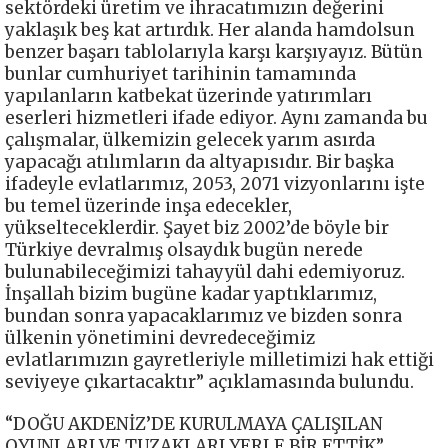
sektördeki üretim ve ihracatımızın değerini
yaklaşık beş kat artırdık. Her alanda hamdolsun
benzer başarı tablolarıyla karşı karşıyayız. Bütün
bunlar cumhuriyet tarihinin tamamında
yapılanların katbekat üzerinde yatırımları
eserleri hizmetleri ifade ediyor. Aynı zamanda bu
çalışmalar, ülkemizin gelecek yarım asırda
yapacağı atılımların da altyapısıdır. Bir başka
ifadeyle evlatlarımız, 2053, 2071 vizyonlarını işte
bu temel üzerinde inşa edecekler,
yükselteceklerdir. Şayet biz 2002’de böyle bir
Türkiye devralmış olsaydık bugün nerede
bulunabileceğimizi tahayyül dahi edemiyoruz.
İnşallah bizim bugüne kadar yaptıklarımız,
bundan sonra yapacaklarımız ve bizden sonra
ülkenin yönetimini devredeceğimiz
evlatlarımızın gayretleriyle milletimizi hak ettiği
seviyeye çıkartacaktır” açıklamasında bulundu.
“DOĞU AKDENİZ’DE KURULMAYA ÇALIŞILAN
OYUNLARI VE TUZAKLARI YERLE BİR ETTİK”