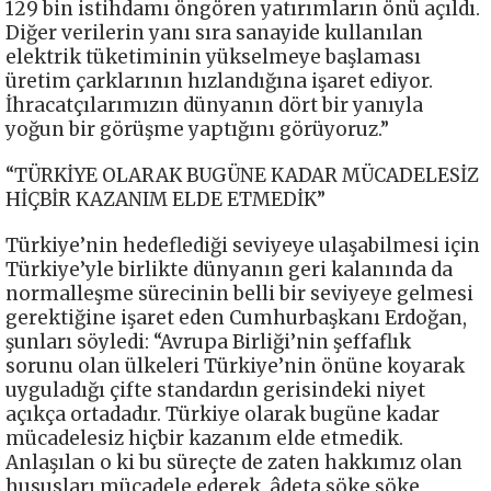
129 bin istihdamı öngören yatırımların önü açıldı.
Diğer verilerin yanı sıra sanayide kullanılan
elektrik tüketiminin yükselmeye başlaması
üretim çarklarının hızlandığına işaret ediyor.
İhracatçılarımızın dünyanın dört bir yanıyla
yoğun bir görüşme yaptığını görüyoruz.”
“TÜRKİYE OLARAK BUGÜNE KADAR MÜCADELESİZ
HİÇBİR KAZANIM ELDE ETMEDİK”
Türkiye’nin hedeflediği seviyeye ulaşabilmesi için
Türkiye’yle birlikte dünyanın geri kalanında da
normalleşme sürecinin belli bir seviyeye gelmesi
gerektiğine işaret eden Cumhurbaşkanı Erdoğan,
şunları söyledi: “Avrupa Birliği’nin şeffaflık
sorunu olan ülkeleri Türkiye’nin önüne koyarak
uyguladığı çifte standardın gerisindeki niyet
açıkça ortadadır. Türkiye olarak bugüne kadar
mücadelesiz hiçbir kazanım elde etmedik.
Anlaşılan o ki bu süreçte de zaten hakkımız olan
hususları mücadele ederek, âdeta söke söke