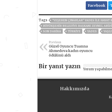
Facebook
Tags
"YEŞEREN ÇINARLAR" YADES İLE HAYAT
BÜYÜKŞEHIR BELEDIYE BAŞKANI ZEYNEL ABID
SON DAKIKA
TÜRKİYE
YADES
YAŞLI
Previous
Güzel Oyuncu Tuanna
Ahmedova kadın oyuncu
ödülünü aldı
Bir yanıt yazın
Yorum yapabilme
Hakkımızda
K