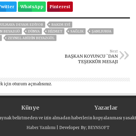
Twitter
WhatsApp
Pinterest
 BULMAYA DEVAM EDİYOR
BAKIM EVİ
IN BEYAZGÜ
DÜNYA
HİZMET
SAĞLIK
ŞANLIURFA
ZEYNEL ABİDİN BEYAZGÜL
Next
BAŞKAN KOYUNCU `DAN
TEŞEKKÜR MESAJI
k için
oturum açmalısınız
.
Künye
Yazarlar
aynak belirtmeden ve izin almadan haberlerin kopyalanması yasaktı
Haber Yazılımı
| Developer By;
BEYNSOFT