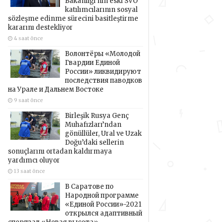
Bakanlığı’nın eski SVO
katılımcılarının sosyal
sözleşme edinme sürecini basitleştirme
kararını destekliyor
4 saat önce
Волонтёры «Молодой
Гвардии Единой
России» ликвидируют
последствия паводков
на Урале и Дальнем Востоке
9 saat önce
Birleşik Rusya Genç
Muhafızları’ndan
gönüllüler, Ural ve Uzak
Doğu’daki sellerin
sonuçlarını ortadan kaldırmaya
yardımcı oluyor
13 saat önce
В Саратове по
Народной программе
«Единой России»-2021
открылся адаптивный