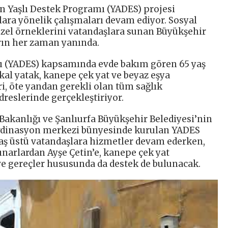
n Yaşlı Destek Programı (YADES) projesi
ara yönelik çalışmaları devam ediyor. Sosyal
üzel örneklerini vatandaşlara sunan Büyükşehir
arın her zaman yanında.
mı (YADES) kapsamında evde bakım gören 65 yaş
al yatak, kanepe çek yat ve beyaz eşya
, öte yandan gerekli olan tüm sağlık
dreslerinde gerçekleştiriyor.
 Bakanlığı ve Şanlıurfa Büyükşehir Belediyesi’nin
oordinasyon merkezi bünyesinde kurulan YADES
yaş üstü vatandaşlara hizmetler devam ederken,
ınarlardan Ayşe Çetin’e, kanepe çek yat
ve gereçler hususunda da destek de bulunacak.