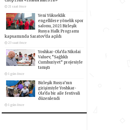
спортзал «Новая высота»
21 saat önce
Yeni Yükseklik
engellilere yönelik spor
salonu, 2021 Birleşik
Rusya Halk Programı
kapsamında Saratov’da açıldı
23 saat önce
Yoshkar-Ola’da Nikolai
Valuev, “Sağlıklı
Cumhuriyet” projesiyle
tanıştı
1 gün önce
Birleşik Rusya’nın
girişimiyle Yoshkar-
Ola’da bir aile festivali
düzenlendi
1 gün önce