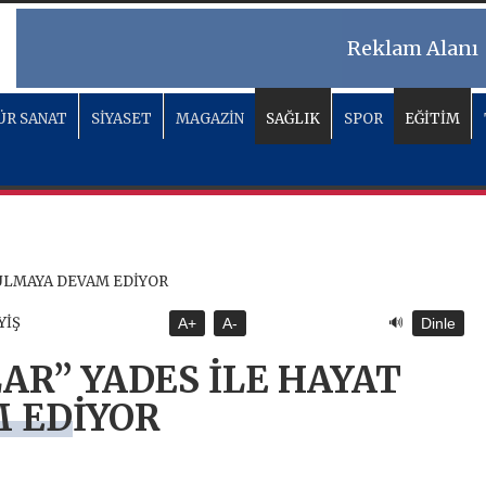
Reklam Alanı
ÜR SANAT
SİYASET
MAGAZİN
SAĞLIK
SPOR
EĞİTİM
🔊
YİŞ
A+
A-
Dinle
AR” YADES İLE HAYAT
 EDİYOR