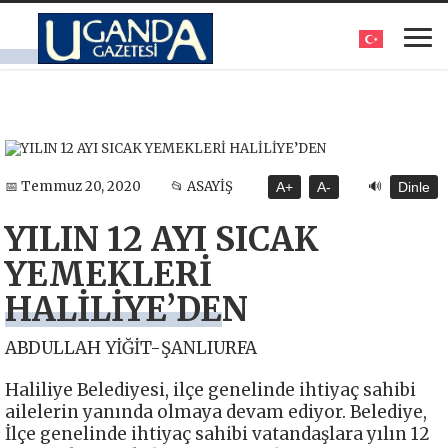
🔊
📅 Temmuz 20, 2020
📂 ASAYİŞ
A+
A-
Dinle
YILIN 12 AYI SICAK
YEMEKLERİ
HALİLİYE’DEN
ABDULLAH YİĞİT-ŞANLIURFA
Haliliye Belediyesi, ilçe genelinde ihtiyaç sahibi
ailelerin yanında olmaya devam ediyor. Belediye,
İlçe genelinde ihtiyaç sahibi vatandaşlara yılın 12