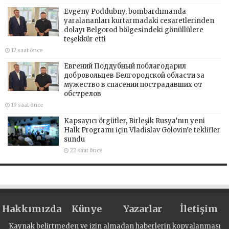
Evgeny Poddubny, bombardımanda
yaralananları kurtarmadaki cesaretlerinden
dolayı Belgorod bölgesindeki gönüllülere
teşekkür etti
17 saat önce
Евгений Поддубный поблагодарил
добровольцев Белгородской области за
мужество в спасении пострадавших от
обстрелов
19 saat önce
Kapsayıcı örgütler, Birleşik Rusya’nın yeni
Halk Programı için Vladislav Golovin’e teklifler
sundu
22 saat önce
Hakkımızda
Künye
Yazarlar
İletişim
Kaynak belirtmeden ve izin almadan haberlerin kopyalanması