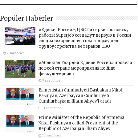
Popüler Haberler
«Единая Россия», ЦБСТ и сервис по поиску
работы SuperJob создадут первую в России
специализированную платформу для
трудоустройства ветеранов СВО
2 saat önce
«Молодая Гвардия Единой России» провела
по всей стране мероприятия ко Дню
физкультурника
9 saat önce
Ermenistan Cumhuriyeti Başbakanı Nikol
Paşinyan, Azerbaycan Cumhuriyeti
Cumhurbaşkanı İlham Aliyev’i aradı
11 saat önce
Prime Minister of the Republic of Armenia
Nikol Pashinyan called President of the
Republic of Azerbaijan Ilham Aliyev
15 saat önce