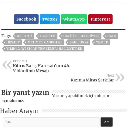
Facebook
Twitter
WhatsApp
Pinterest
Tags
AK PARTİ
DAĞITIM
HALİLİYE BELEDİYESİ
HALK
HİZMET
MEHMET CANPOLAT
ŞANLIURFA
YEMEK
YILIN 12 AYI SICAK YEMEKLERİ HALİLİYE’DEN
Previous
Kıbrıs Barış Harekatı’nın 46.
Yıldönümü Mesajı
Next
Kızıma Miras Şarkılar
Bir yanıt yazın
Yorum yapabilmek için
oturum
açmalısınız
.
Haber Arayın