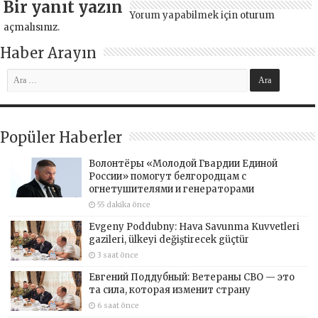
Bir yanıt yazın
Yorum yapabilmek için
oturum
açmalısınız
.
Haber Arayın
Popüler Haberler
Волонтёры «Молодой Гвардии Единой
России» помогут белгородцам с
огнетушителями и генераторами
55 dakika önce
Evgeny Poddubny: Hava Savunma Kuvvetleri
gazileri, ülkeyi değiştirecek güçtür
3 saat önce
Евгений Поддубный: Ветераны СВО — это
та сила, которая изменит страну
6 saat önce