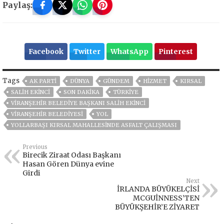
Paylaş:
Facebook
Twitter
WhatsApp
Pinterest
Tags
AK PARTİ
DÜNYA
GÜNDEM
HİZMET
KIRSAL
SALİH EKİNCİ
SON DAKIKA
TÜRKİYE
VIRANŞEHIR BELEDIYE BAŞKANI SALİH EKINCI
VİRANŞEHİR BELEDİYESİ
YOL
YOLLARBAŞI KIRSAL MAHALLESİNDE ASFALT ÇALIŞMASI
Previous
Birecik Ziraat Odası Başkanı
Hasan Gören Dünya evine
Girdi
Next
İRLANDA BÜYÜKELÇİSİ
MCGUİNNESS’TEN
BÜYÜKŞEHİR’E ZİYARET