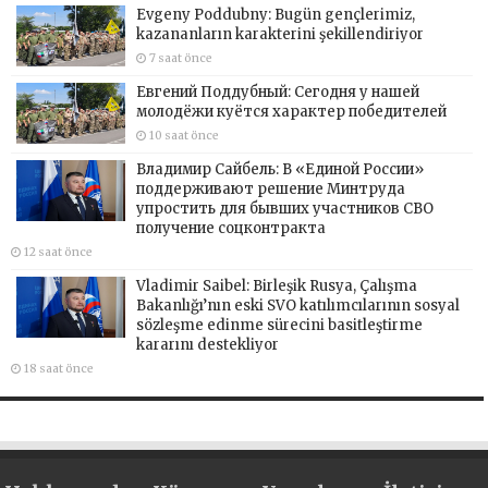
Evgeny Poddubny: Bugün gençlerimiz,
kazananların karakterini şekillendiriyor
7 saat önce
Евгений Поддубный: Сегодня у нашей
молодёжи куётся характер победителей
10 saat önce
Владимир Сайбель: В «Единой России»
поддерживают решение Минтруда
упростить для бывших участников СВО
получение соцконтракта
12 saat önce
Vladimir Saibel: Birleşik Rusya, Çalışma
Bakanlığı’nın eski SVO katılımcılarının sosyal
sözleşme edinme sürecini basitleştirme
kararını destekliyor
18 saat önce