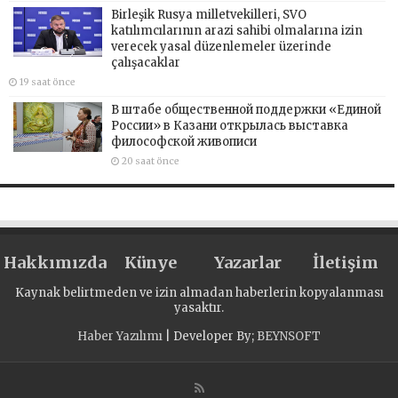
Birleşik Rusya milletvekilleri, SVO
katılımcılarının arazi sahibi olmalarına izin
verecek yasal düzenlemeler üzerinde
çalışacaklar
19 saat önce
В штабе общественной поддержки «Единой
России» в Казани открылась выставка
философской живописи
20 saat önce
Hakkımızda
Künye
Yazarlar
İletişim
Kaynak belirtmeden ve izin almadan haberlerin kopyalanması
yasaktır.
Haber Yazılımı
| Developer By;
BEYNSOFT