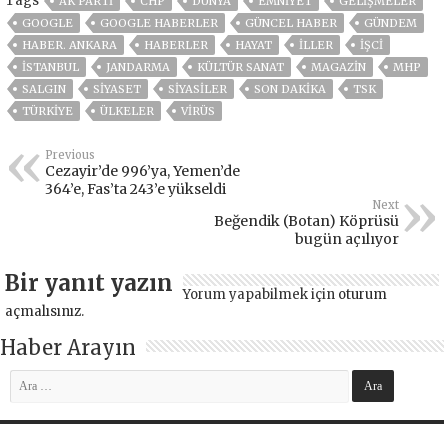
Tags
AK PARTİ
CHP
DÜNYA
EMNİYET
GELIŞMELER
GOOGLE
GOOGLE HABERLER
GÜNCEL HABER
GÜNDEM
HABER. ANKARA
HABERLER
HAYAT
İLLER
İŞCİ
ISTANBUL
JANDARMA
KÜLTÜR SANAT
MAGAZİN
MHP
SALGIN
SİYASET
SİYASİLER
SON DAKIKA
TSK
TÜRKİYE
ÜLKELER
VIRÜS
Previous
Cezayir’de 996’ya, Yemen’de
364’e, Fas’ta 243’e yükseldi
Next
Beğendik (Botan) Köprüsü
bugün açılıyor
Bir yanıt yazın
Yorum yapabilmek için
oturum
açmalısınız
.
Haber Arayın