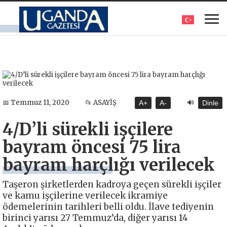
🔊
📅 Temmuz 11, 2020
📂 ASAYİŞ
A+
A-
Dinle
4/D’li sürekli işçilere
bayram öncesi 75 lira
bayram harçlığı verilecek
Taşeron şirketlerden kadroya geçen sürekli işçiler
ve kamu işçilerine verilecek ikramiye
ödemelerinin tarihleri belli oldu. İlave tediyenin
birinci yarısı 27 Temmuz’da, diğer yarısı 14