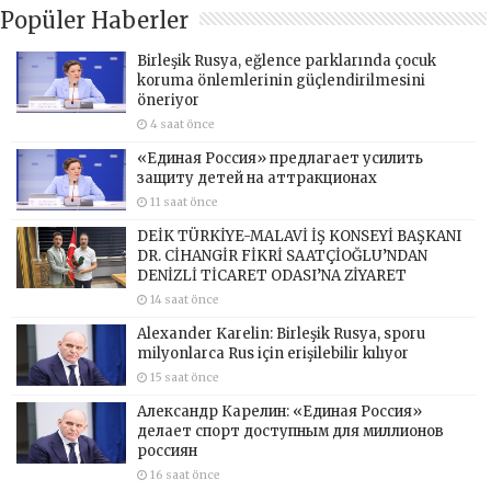
Popüler Haberler
Birleşik Rusya, eğlence parklarında çocuk
koruma önlemlerinin güçlendirilmesini
öneriyor
4 saat önce
«Единая Россия» предлагает усилить
защиту детей на аттракционах
11 saat önce
DEİK TÜRKİYE-MALAVİ İŞ KONSEYİ BAŞKANI
DR. CİHANGİR FİKRİ SAATÇİOĞLU’NDAN
DENİZLİ TİCARET ODASI’NA ZİYARET
14 saat önce
Alexander Karelin: Birleşik Rusya, sporu
milyonlarca Rus için erişilebilir kılıyor
15 saat önce
Александр Карелин: «Единая Россия»
делает спорт доступным для миллионов
россиян
16 saat önce