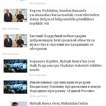
4 saat önce
Evgeny Poddubny, bombardımanda
yaralananları kurtarmadaki cesaretlerinden
dolayı Belgorod bölgesindeki gönüllülere
teşekkür etti
6 saat önce
Евгений Поддубный поблагодарил
добровольцев Белгородской области за
мужество в спасении пострадавших от
обстрелов
8 saat önce
Kapsayıcı örgütler, Birleşik Rusya’nın yeni
Halk Programı için Vladislav Golovin’e teklifler
sundu
11 saat önce
Инклюзивные организации передали
Владиславу Головину предложения в новую
Народную программу «Единой России»
16 saat önce
Birleşik Rusya Genç Muhafızları’ndan