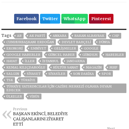
Facebook
Twitter
WhatsApp
Pinterest
Tags
AB
AK PARTİ
ANKARA
BAKAN ALBAYRAK
CHP
CUMHURBAŞKANI ERDOĞAN
DEVLET BAHÇELİ
DÜNYA
EKONOMİ
EMNİYET
GELIŞMELER
GOOGLE
GOOGLE HABERLER
GÜNCEL HABER
GÜNDEM
HABERLER
HAYAT
İLLER
ISTANBUL
JANDARMA
KEMAL KILIÇDAROĞLU
KÜLTÜR SANAT
MAGAZİN
MHP
SALGIN
SİYASET
SİYASİLER
SON DAKIKA
SPOR
TSK
TÜRKİYE
TÜRKIYE YATIRIMCILAR IÇIN CAZIBE MERKEZI OLMAYA DEVAM
EDECEK
ÜLKELER
VIRÜS
Previous
BAŞKAN EKİNCİ, BELEDİYE
ÇALIŞANLARINI ZİYARET
ETTİ
Next