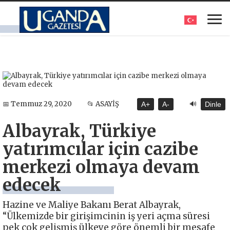
🔊
📅 Temmuz 29, 2020
📂 ASAYİŞ
A+
A-
Dinle
Albayrak, Türkiye
yatırımcılar için cazibe
merkezi olmaya devam
edecek
Hazine ve Maliye Bakanı Berat Albayrak,
“Ülkemizde bir girişimcinin iş yeri açma süresi
pek çok gelişmiş ülkeye göre önemli bir mesafe