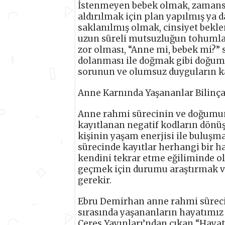
İstenmeyen bebek olmak, zamansı
aldırılmak için plan yapılmış ya
saklanılmış olmak, cinsiyet bekl
uzun süreli mutsuzluğun tohumla
zor olması, “Anne mi, bebek mi?” 
dolanması ile doğmak gibi doğumun
sorunun ve olumsuz duyguların ka
Anne Karnında Yaşananlar Bilinça
Anne rahmi sürecinin ve doğumun b
kayıtlanan negatif kodların dön
kişinin yaşam enerjisi ile buluşm
sürecinde kayıtlar herhangi bir h
kendini tekrar etme eğiliminde ol
geçmek için durumu araştırmak ve
gerekir.
Ebru Demirhan anne rahmi sürecin
sırasında yaşananların hayatımız 
Ceres Yayınları’ndan çıkan “Hayatı