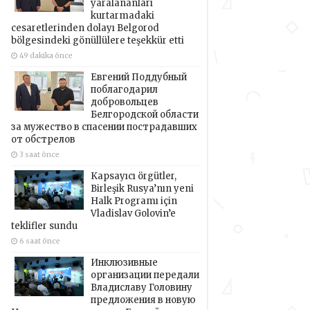
yaralananları
kurtarmadaki
cesaretlerinden dolayı Belgorod
bölgesindeki gönüllülere teşekkür etti
49 dakika önce
Евгений Поддубный
поблагодарил
добровольцев
Белгородской области
за мужество в спасении пострадавших
от обстрелов
3 saat önce
Kapsayıcı örgütler,
Birleşik Rusya’nın yeni
Halk Programı için
Vladislav Golovin’e
teklifler sundu
6 saat önce
Инклюзивные
организации передали
Владиславу Головину
предложения в новую