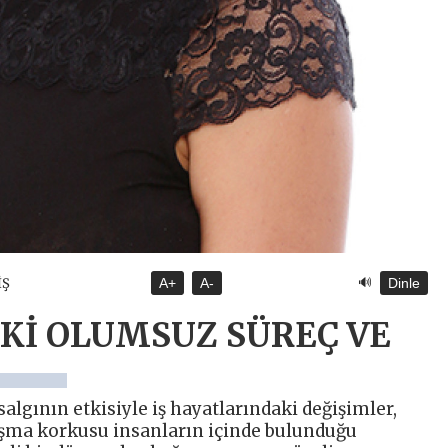
🔊
İŞ
A+
A-
Dinle
Kİ OLUMSUZ SÜREÇ VE
lgının etkisiyle iş hayatlarındaki değişimler,
laşma korkusu insanların içinde bulunduğu