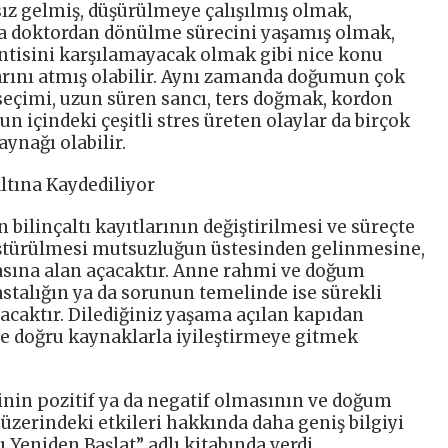
z gelmiş, düşürülmeye çalışılmış olmak,
 da doktordan dönülme sürecini yaşamış olmak,
entisini karşılamayacak olmak gibi nice konu
rını atmış olabilir. Aynı zamanda doğumun çok
seçimi, uzun süren sancı, ters doğmak, kordon
 içindeki çeşitli stres üreten olaylar da birçok
ynağı olabilir.
ltına Kaydediliyor
ilinçaltı kayıtlarının değiştirilmesi ve süreçte
üştürülmesi mutsuzluğun üstesinden gelinmesine,
asına alan açacaktır. Anne rahmi ve doğum
astalığın ya da sorunun temelinde ise sürekli
acaktır. Dilediğiniz yaşama açılan kapıdan
 doğru kaynaklarla iyileştirmeye gitmek
in pozitif ya da negatif olmasının ve doğum
üzerindeki etkileri hakkında daha geniş bilgiyi
 Yeniden Başlat” adlı kitabında verdi.