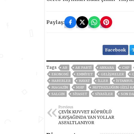
Paylaş:
Facebook
Tags
AB
AK PARTİ
ANKARA
CHP
EKONOMİ
EMNİYET
GELIŞMELER
HABERLER
HAYAT
İLLER
ISTANBUL
MAGAZİN
MHP
MUTSUZLUĞUN GİZLİ K
SALGIN
SİYASET
SİYASİLER
SON DA
Previous
ÇEVİK KUVVET KÖPRÜLÜ
KAVŞAĞINDA YAN YOLLAR
ASFALTLANIYOR