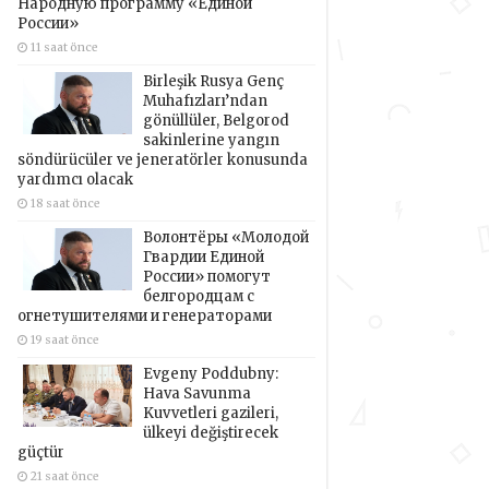
Народную программу «Единой
России»
11 saat önce
Birleşik Rusya Genç
Muhafızları’ndan
gönüllüler, Belgorod
sakinlerine yangın
söndürücüler ve jeneratörler konusunda
yardımcı olacak
18 saat önce
Волонтёры «Молодой
Гвардии Единой
России» помогут
белгородцам с
огнетушителями и генераторами
19 saat önce
Evgeny Poddubny:
Hava Savunma
Kuvvetleri gazileri,
ülkeyi değiştirecek
güçtür
21 saat önce