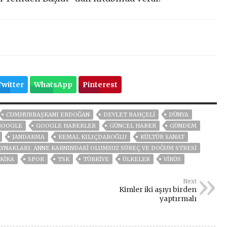
Twitter
WhatsApp
Pinterest
CUMHURBAŞKANI ERDOĞAN
DEVLET BAHÇELİ
DÜNYA
GOOGLE
GOOGLE HABERLER
GÜNCEL HABER
GÜNDEM
JANDARMA
KEMAL KILIÇDAROĞLU
KÜLTÜR SANAT
AYNAKLARI: ANNE KARNINDAKİ OLUMSUZ SÜREÇ VE DOĞUM STRESİ
KIKA
SPOR
TSK
TÜRKİYE
ÜLKELER
VIRÜS
Next
Kimler iki aşıyı birden
yaptırmalı