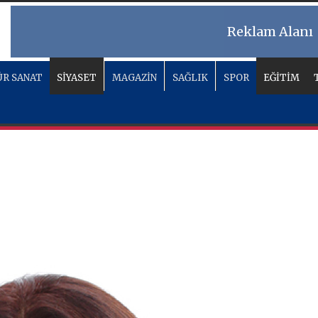
Reklam Alanı
R SANAT
SİYASET
MAGAZİN
SAĞLIK
SPOR
EĞİTİM