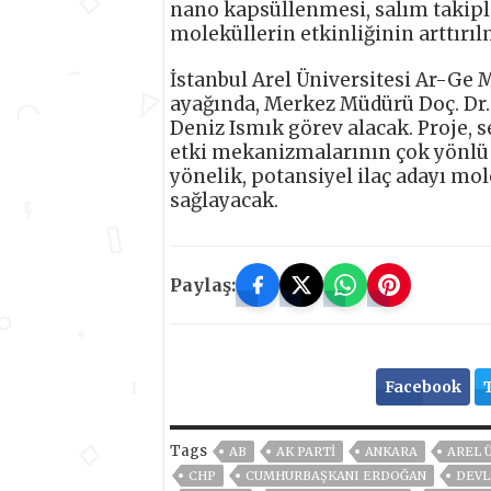
nano kapsüllenmesi, salım takipl
moleküllerin etkinliğinin arttırı
İstanbul Arel Üniversitesi Ar-Ge
ayağında, Merkez Müdürü Doç. Dr
Deniz Ismık görev alacak. Proje,
etki mekanizmalarının çok yönlü 
yönelik, potansiyel ilaç adayı mo
sağlayacak.
Paylaş:
Facebook
Tags
AB
AK PARTİ
ANKARA
AREL 
CHP
CUMHURBAŞKANI ERDOĞAN
DEVL