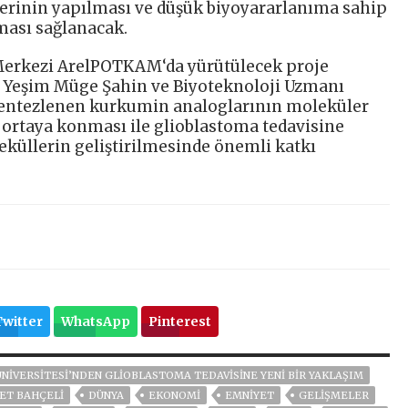
erinin yapılması ve düşük biyoyararlanıma sahip
lması sağlanacak.
 Merkezi ArelPOTKAM‘da yürütülecek proje
. Yeşim Müge Şahin ve Biyoteknoloji Uzmanı
 sentezlenen kurkumin analoglarının moleküler
ortaya konması ile glioblastoma tedavisine
leküllerin geliştirilmesinde önemli katkı
Twitter
WhatsApp
Pinterest
ÜNIVERSITESI’NDEN GLIOBLASTOMA TEDAVISINE YENI BIR YAKLAŞIM
ET BAHÇELİ
DÜNYA
EKONOMİ
EMNİYET
GELIŞMELER