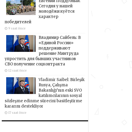
Евгений Поддубный:
Сегодня у нашей
молодёжи куётся
характер
победителей
9 saat önce
Владимир Сайбель: В
«Единой России»
поддерживают
решение Минтруда
упростить для бывших участников
СВО получение соцконтракта
12 saat önce
Vladimir Saibel: Birleşik
Rusya, Çalışma
Bakanlığı’nın eski SVO
katılımcılarının sosyal
sözleşme edinme sürecini basitleştirme
kararını destekliyor
17 saat önce