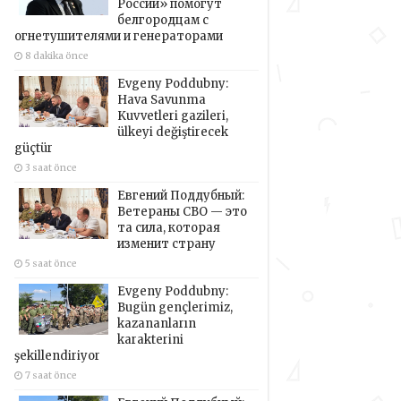
России» помогут
белгородцам с
огнетушителями и генераторами
8 dakika önce
Evgeny Poddubny:
Hava Savunma
Kuvvetleri gazileri,
ülkeyi değiştirecek
güçtür
3 saat önce
Евгений Поддубный:
Ветераны СВО — это
та сила, которая
изменит страну
5 saat önce
Evgeny Poddubny:
Bugün gençlerimiz,
kazananların
karakterini
şekillendiriyor
7 saat önce