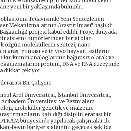
urilikte oluşabilen primer kötü huylu beyin
ine yeni bir yaklaşımda bulundu.
ioblastoma Tedavisinde Yeni Sentezlenen
er Mekanizmalarının Araştırılması” başlıklı
Başkanlığı) projesi kabul edildi. Proje, dünyada
ir sistemi tümörlerinden birisi olan
ek özgün moleküllerin sentezi, nano
in araştırılması ve in vivo hayvan testlerini
ün kurkumin analoglarının bağımsız olarak ve
ki mekanizmalarını protein, DNA ve RNA düzeyinde
 dikkat çekiyor.
lerarası Bir Çalışma
anbul Arel Üniversitesi, İstanbul Üniversitesi,
, Acıbadem Üniversitesi ve Bezmialem
izyoloji, moleküler genetik ve malzeme
ştırmacıların katıldığı disiplinlerarası bir
POTKAM bünyesinde yapılacak çalışmalar ile
kan-beyin bariyer sistemini geçecek şekilde