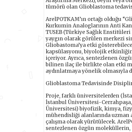
Araştırma Merkezi), beyin veya om
tümörü olan Glioblastoma tedavis
ArelPOTKAM’ın ortağı olduğu “Gl
Kurkumin Analoglarının Anti Kans
TUSEB (Türkiye Sağlık Enstitüleri 
yaygın olarak görülen merkezi sin
Gliobastoma’ya etki gösterebilec
kapsülasyonu, biyolojik etkinliğin
içeriyor. Ayrıca, sentezlenen özg
bilinen ilaç ile birlikte olan et
aydınlatmaya yönelik olmasıyla da
Glioblastoma Tedavisinde Disiplin
Proje, farklı üniversitelerden (İst
İstanbul Üniversitesi-Cerrahpaşa
Üniversitesi) biyofizik, kimya, f
mühendisliği alanlarında uzman ara
çalışma olarak yürütülecek. Arel
sentezlenen özgün moleküllerin, 