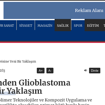
Reklam Alanı
R SANAT
SİYASET
MAGAZİN
SAĞLIK
SPOR
EĞİTİM
🔊
AYİŞ
A+
A-
Dinle
’nden Glioblastoma
ir Yaklaşım
olimer Teknolojiler ve Kompozit Uygulama ve