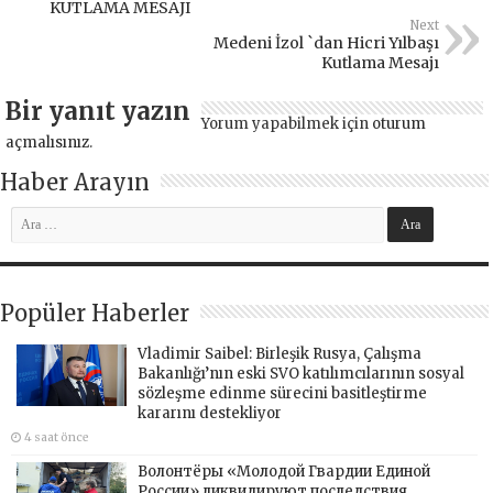
KUTLAMA MESAJI
Next
Medeni İzol `dan Hicri Yılbaşı
Kutlama Mesajı
Bir yanıt yazın
Yorum yapabilmek için
oturum
açmalısınız
.
Haber Arayın
Popüler Haberler
Vladimir Saibel: Birleşik Rusya, Çalışma
Bakanlığı’nın eski SVO katılımcılarının sosyal
sözleşme edinme sürecini basitleştirme
kararını destekliyor
4 saat önce
Волонтёры «Молодой Гвардии Единой
России» ликвидируют последствия