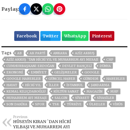
Paylaş:
Facebook
Twitter
WhatsApp
Pinterest
Tags
AB
AK PARTİ
ANKARA
AZİZ AKKUŞ
AZİZ AKKUŞ `TAN HİCRİ YIL VE MUHARREM AYI MESAJI
CHP
CUMHURBAŞKANI ERDOĞAN
DEVLET BAHÇELİ
DÜNYA
EKONOMİ
EMNİYET
GELIŞMELER
GOOGLE
GOOGLE HABERLER
GÜNCEL HABER
GÜNDEM
HABERLER
HAYAT
HİCRİ YIL
İLLER
ISTANBUL
JANDARMA
KEMAL KILIÇDAROĞLU
KÜLTÜR SANAT
MAGAZİN
MHP
MUHARREM AYI MESAJI
SALGIN
SİYASET
SİYASİLER
SON DAKIKA
SPOR
TSK
TÜRKİYE
ÜLKELER
VIRÜS
Previous
HÜSEYİN KIRAN `DAN HİCRİ
YILBAŞI VE MUHARREM AYI