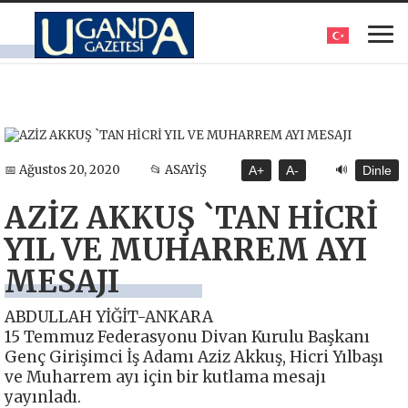
🔊
📅 Ağustos 20, 2020
📂 ASAYİŞ
A+
A-
Dinle
AZİZ AKKUŞ `TAN HİCRİ
YIL VE MUHARREM AYI
MESAJI
ABDULLAH YİĞİT-ANKARA
15 Temmuz Federasyonu Divan Kurulu Başkanı
Genç Girişimci İş Adamı Aziz Akkuş, Hicri Yılbaşı
ve Muharrem ayı için bir kutlama mesajı
yayınladı.