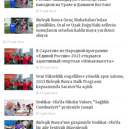
паводков на Урале и Дальнем Востоке
9 saat önce
Birleşik Rusya Genç Muhafızları’ndan
gönüllüler, Ural ve Uzak Doğu’daki sellerin
sonuçlarını ortadan kaldırmaya yardımcı
oluyor
13 saat önce
В Саратове по Народной программе
«Единой России»-2021 открылся
адаптивный спортзал «Новая высота»
20 saat önce
Yeni Yükseklik engellilere yönelik spor salonu,
2021 Birleşik Rusya Halk Programı
kapsamında Saratov’da açıldı
23 saat önce
Yoshkar-Ola’da Nikolai Valuev, “Sağlıklı
Cumhuriyet” projesiyle tanıştı
1 gün önce
Birleşik Rusya’nın girişimiyle Yoshkar-Ola’da
bir aile festivali düzenlendi