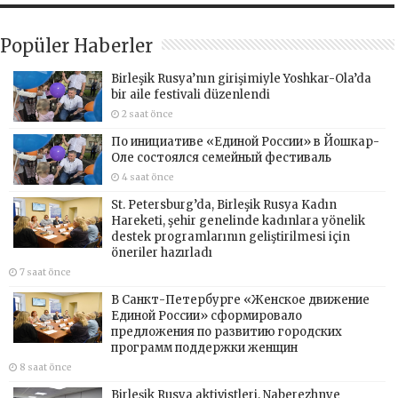
Popüler Haberler
Birleşik Rusya’nın girişimiyle Yoshkar-Ola’da
bir aile festivali düzenlendi
2 saat önce
По инициативе «Единой России» в Йошкар-
Оле состоялся семейный фестиваль
4 saat önce
St. Petersburg’da, Birleşik Rusya Kadın
Hareketi, şehir genelinde kadınlara yönelik
destek programlarının geliştirilmesi için
öneriler hazırladı
7 saat önce
В Санкт-Петербурге «Женское движение
Единой России» сформировало
предложения по развитию городских
программ поддержки женщин
8 saat önce
Birleşik Rusya aktivistleri, Naberezhnye