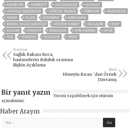
EKONOMİ
EMNİYET
GELIŞMELER
GOOGLE
GOOGLE HABERLER
GÜNCEL HABER
GÜNDEM
HABERLER
HAYAT
İLLER
ISTANBUL
JANDARMA
KEMAL KILIÇDAROĞLU
KÜLTÜR SANAT
MAGAZİN
MHP
SALGIN
SİYASET
SİYASİLER
SON DAKIKA
SPOR
TSK
TÜRKİYE
ÜLKELER
VIRÜS
Previous
Sağlık Bakanı Koca,
hastanelerin doluluk oranına
ilişkin Açıklama
Next
Hüseyin Kıran `dan Örnek
Davranış
Bir yanıt yazın
Yorum yapabilmek için
oturum
açmalısınız
.
Haber Arayın