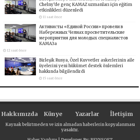
Chelny’de genç KAMAZ uzmanları için eğitim
etkinlikleri düzenledi
11 saat önce
Активисты «Единой России» провели в
Набережных Челнах просветительские
мероприятия для молодых специалистов
КАМАЗа
12 saat önce
Birleşik Rusya, Özel Kuvvetler askerlerinin aile
üyelerini yeni hükümet destek önlemleri
hakkında bilgilendirdi
15 saat önce
Hakkımızda
Künye
Yazarlar
İletişim
Kaynak belirtmeden ve izin almadan haberlerin kopyalanması
yasaktır.
Haber Yazılımı
| Developer By;
BEYNSOFT