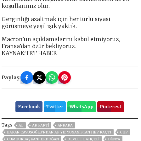
koşullarımız olur.
Gerginliği azaltmak için her türlü siyasi
görüşmeye yeşil ışık yaktık.
Macron’un açıklamalarını kabul etmiyoruz,
Fransa’dan özür bekliyoruz.
KAYNAK:TRT HABER
Paylaş:
Facebook
Twitter
WhatsApp
Pinterest
Tags
AB
AK PARTİ
ANKARA
BAKAN ÇAVUŞOĞLU'NDAN AP'YE: YUNANISTAN HEP KAÇTI
CHP
CUMHURBAŞKANI ERDOĞAN
DEVLET BAHÇELİ
DÜNYA