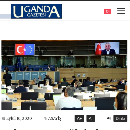
🔊
📅 Eylül 10, 2020
📂 ASAYİŞ
A+
A-
Dinle