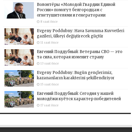
Волонтёры «Молодой Гвардии Единой
России» помогут белгородцам с
огнетушителями и генераторами
8 saat önce
Evgeny Poddubny: Hava Savunma Kuvvetleri
gazileri, ülkeyi değiştirecek güçtür
11 saat önce
Евгений Поддубный: Ветераны СВО — это
та сила, которая изменит страну
13 saat önce
Evgeny Poddubny: Bugün gençlerimiz,
kazananların karakterini şekillendiriyor
15 saat önce
Евгений Поддубный: Сегодня у нашей
молодёжи куётся характер победителей
17 saat önce