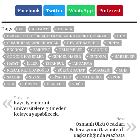
Facebook
Twitter
WhatsApp
Pinterest
Tags
AB
AK PARTİ
ANKARA
BAKAN SELÇUK'UN AÇIKLAMALARINDAN ÖNE ÇIKANLAR
CHP
CUMHURBAŞKANI ERDOĞAN
DEVLET BAHÇELİ
DÜNYA
EKONOMİ
EMNİYET
GELIŞMELER
GOOGLE
GOOGLE HABERLER
GÜNCEL HABER
GÜNDEM
HABERLER
HAYAT
İLLER
ISTANBUL
JANDARMA
KEMAL KILIÇDAROĞLU
KÜLTÜR SANAT
MAGAZİN
MHP
SALGIN
SİYASET
SİYASİLER
SON DAKIKA
SPOR
TSK
TÜRKİYE
ÜLKELER
VIRÜS
Previous
kayıt işlemlerini
üniversitelere gitmeden
kolayca yapabilecek.
Next
Osmanlı Ülkü Ocakları
Federasyonu Gaziantep İl
Başkanlığında Mazbata