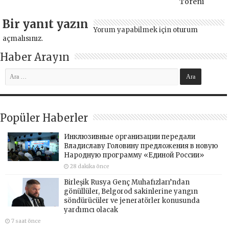
Töreni
Bir yanıt yazın
Yorum yapabilmek için
oturum
açmalısınız
.
Haber Arayın
Popüler Haberler
Инклюзивные организации передали
Владиславу Головину предложения в новую
Народную программу «Единой России»
28 dakika önce
Birleşik Rusya Genç Muhafızları’ndan
gönüllüler, Belgorod sakinlerine yangın
söndürücüler ve jeneratörler konusunda
yardımcı olacak
7 saat önce