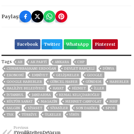
Paylaş:
Facebook
Twitter
WhatsApp
Pinterest
Tags
AB
AK PARTİ
ANKARA
CHP
CUMHURBAŞKANI ERDOĞAN
DEVLET BAHÇELİ
DÜNYA
EKONOMİ
EMNİYET
GELIŞMELER
GOOGLE
GOOGLE HABERLER
GÜNCEL HABER
GÜNDEM
HABERLER
HALİLİYE BELEDİYESİ
HAYAT
HİZMET
İLLER
ISTANBUL
JANDARMA
KEMAL KILIÇDAROĞLU
KÜLTÜR SANAT
MAGAZİN
MEHMET CANPOLAT
MHP
SALGIN
SİYASET
SİYASİLER
SON DAKIKA
SPOR
TSK
TÜRKİYE
ÜLKELER
VIRÜS
Previous
#YenilikteBenDeVarım