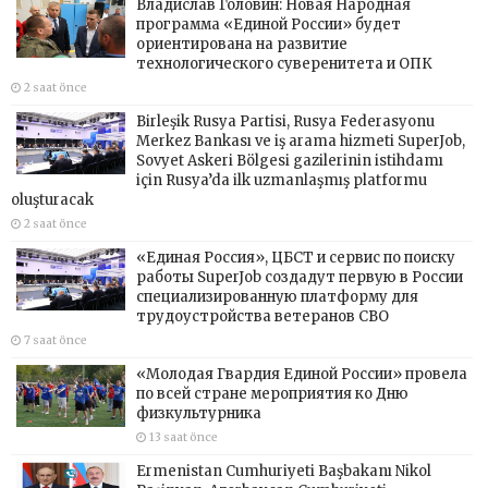
Владислав Головин: Новая Народная
программа «Единой России» будет
ориентирована на развитие
технологического суверенитета и ОПК
2 saat önce
Birleşik Rusya Partisi, Rusya Federasyonu
Merkez Bankası ve iş arama hizmeti SuperJob,
Sovyet Askeri Bölgesi gazilerinin istihdamı
için Rusya’da ilk uzmanlaşmış platformu
oluşturacak
2 saat önce
«Единая Россия», ЦБСТ и сервис по поиску
работы SuperJob создадут первую в России
специализированную платформу для
трудоустройства ветеранов СВО
7 saat önce
«Молодая Гвардия Единой России» провела
по всей стране мероприятия ко Дню
физкультурника
13 saat önce
Ermenistan Cumhuriyeti Başbakanı Nikol