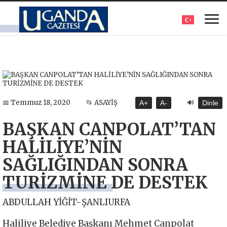
🔊
📅 Temmuz 18, 2020
📂 ASAYİŞ
A+
A-
Dinle
BAŞKAN CANPOLAT’TAN
HALİLİYE’NİN
SAĞLIĞINDAN SONRA
TURİZMİNE DE DESTEK
ABDULLAH YİĞİT-ŞANLIURFA
Haliliye Belediye Başkanı Mehmet Canpolat