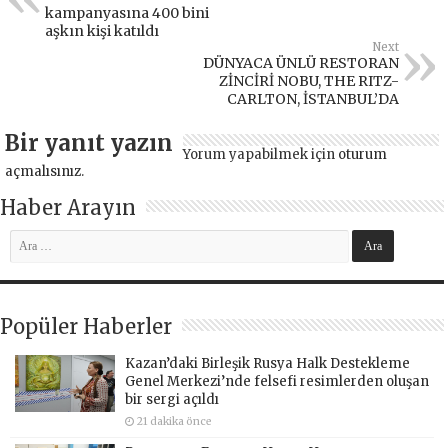
kampanyasına 400 bini
aşkın kişi katıldı
Next
DÜNYACA ÜNLÜ RESTORAN
ZİNCİRİ NOBU, THE RITZ-
CARLTON, İSTANBUL’DA
Bir yanıt yazın
Yorum yapabilmek için
oturum
açmalısınız
.
Haber Arayın
Popüler Haberler
Kazan’daki Birleşik Rusya Halk Destekleme
Genel Merkezi’nde felsefi resimlerden oluşan
bir sergi açıldı
21 dakika önce