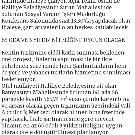
tarihinde ihaleye çıkıyor. Açık Teklif Usulü ile
Haliliye Belediyesinin Sırrın Mahallesinde
bulunan Sosyal Yardım İşleri Müdürlüğü
Konferans Salonunda saat 13.30’da yapılacak olan
ihaleye, şartları yeterli olan herkes katılabilecek.
65 ODA VE 3 YILDIZ NİTELİĞİNE UYGUN OLACAK
Kentin turizmine ciddi katkı sunması beklenen
otel projesi, ihalenin yapılması ile birlikte
belirlenen süre içinde hem Şanlıurfalıların hem
de yerli ve yabancı turtlerin hizmetine sunulması
hedefleniyor.
Otel mülkiyeti Haliliye Belediyesine ait olan
Bamyasuyu Mahallesinde bulunan 141 ada 66
parselde kayıtlı 565,74 m² yüzölçümlü kargir bina
ve arsası olarak geçen taşınmazın üzerindeki Vali
Akbulut İş Merkezi olarak bilinen bina üzerinde
yapılacak. İhale şartnamesine göre mevcut
binanın en az 65 odalı 3 yıldız niteliğine uygun
olarak otele dönüştürülmesi planlanıyor.