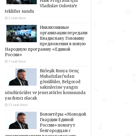
Halk Programı için
Vladislav Golovin’e
teklifler sundu
2 saat önce
Инклюзивные
организации передали
Владиславу Головину
предложения в новую
Народную программу «Единой
России»
7 saat önce
Birleşik Rusya Genç
Muhafızları’ndan
gönüllüler, Belgorod
sakinlerine yangın
söndürücüler ve jeneratörler konusunda
yardımcı olacak
13 saat önce
Волонтёры «Молодой
Гвардии Единой
России» помогут
белгородцам с