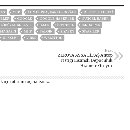
TAŞ
CHP
CUMHURBAŞKANI ERDOĞAN
DEVLET BAHÇELİ
MELER
GOOGLE
GOOGLE HABERLER
GÜNCEL HABER
ULÜBÜYLE ANLAŞTI
İLLER
ISTANBUL
JANDARMA
MAGAZİN
MHP
SALGIN
SİYASET
SİYASİLER
ÜLKELER
VIRÜS
WELINTON
Next
ZEROVA ASSA LİDAŞ Antep
Fıstığı Lisanslı Depoculuk
Hizmete Giriyor
k için
oturum açmalısınız
.