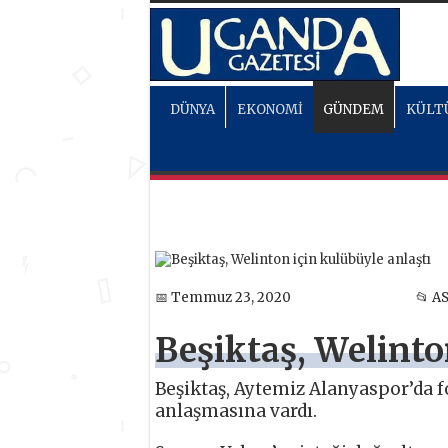
DÜNYA
EKONOMİ
GÜNDEM
KÜLT
📅 Temmuz 23, 2020
📂 A
Beşiktaş, Welinto
Beşiktaş, Aytemiz Alanyaspor’da 
anlaşmasına vardı.