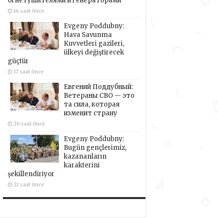
огнетушителями и генераторами
14 saat önce
Evgeny Poddubny:
Hava Savunma
Kuvvetleri gazileri,
ülkeyi değiştirecek
güçtür
17 saat önce
Евгений Поддубный:
Ветераны СВО — это
та сила, которая
изменит страну
20 saat önce
Evgeny Poddubny:
Bugün gençlerimiz,
kazananların
karakterini
şekillendiriyor
21 saat önce