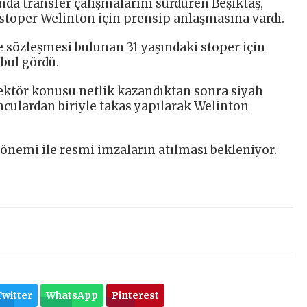
nda transfer çalışmalarını sürdüren Beşiktaş,
 stoper Welinton için prensip anlaşmasına vardı.
e sözleşmesi bulunan 31 yaşındaki stoper için
abul gördü.
ektör konusu netlik kazandıktan sonra siyah
nculardan biriyle takas yapılarak Welinton
dönemi ile resmi imzaların atılması bekleniyor.
Twitter
WhatsApp
Pinterest