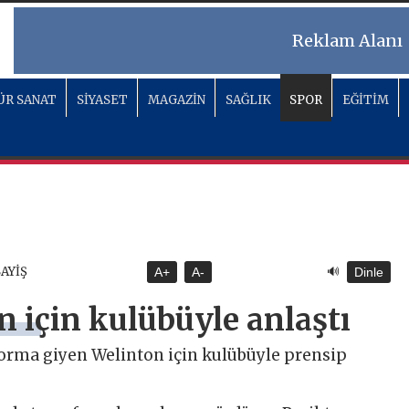
Reklam Alanı
ÜR SANAT
SİYASET
MAGAZİN
SAĞLIK
SPOR
EĞİTİM
🔊
SAYİŞ
A+
A-
Dinle
n için kulübüyle anlaştı
forma giyen Welinton için kulübüyle prensip