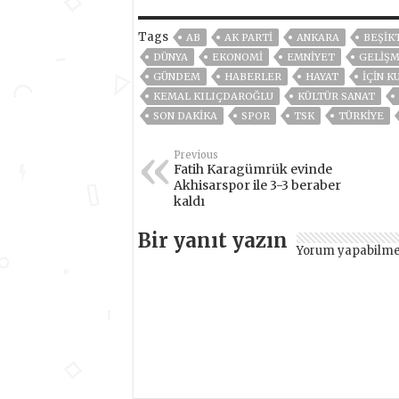
Tags
AB
AK PARTİ
ANKARA
BEŞIK
DÜNYA
EKONOMİ
EMNİYET
GELIŞ
GÜNDEM
HABERLER
HAYAT
IÇIN K
KEMAL KILIÇDAROĞLU
KÜLTÜR SANAT
SON DAKIKA
SPOR
TSK
TÜRKİYE
Previous
Fatih Karagümrük evinde
Akhisarspor ile 3-3 beraber
kaldı
Bir yanıt yazın
Yorum yapabilme