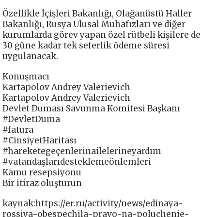
Özellikle İçişleri Bakanlığı, Olağanüstü Haller
Bakanlığı, Rusya Ulusal Muhafızları ve diğer
kurumlarda görev yapan özel rütbeli kişilere de
30 güne kadar tek seferlik ödeme süresi
uygulanacak.
Konuşmacı
Kartapolov Andrey Valerievich
Kartapolov Andrey Valerievich
Devlet Duması Savunma Komitesi Başkanı
#DevletDuma
#fatura
#CinsiyetHaritası
#hareketegeçenlerinailelerineyardım
#vatandaşlarıdesteklemeönlemleri
Kamu resepsiyonu
Bir itiraz oluşturun
kaynak:https://er.ru/activity/news/edinaya-
rossiya-obespechila-pravo-na-poluchenie-