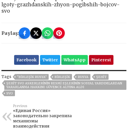
lgoty-grazhdanskih-zhyon-pogibshih-bojcov-
svo
Paylaş:
Facebook
Twitter
WhatsApp
Pinterest
Tags
"BIRLEŞIK RUSYA"
BIRLEŞIK
RUSYA
ŞEHİT
ŞEHIT SVO ASKERLERININ RESMI EŞLERININ SOSYAL YARDIMLARDAN
YARARLANMA HAKKINI GÜVENCE ALTINA ALDI
SVO
Previous
«Единая Россия»
законодательно закрепила
механизмы
взаимодействия