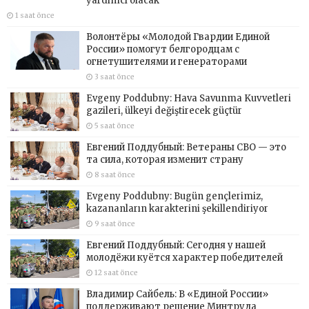
yardımcı olacak
1 saat önce
Волонтёры «Молодой Гвардии Единой
России» помогут белгородцам с
огнетушителями и генераторами
3 saat önce
Evgeny Poddubny: Hava Savunma Kuvvetleri
gazileri, ülkeyi değiştirecek güçtür
5 saat önce
Евгений Поддубный: Ветераны СВО — это
та сила, которая изменит страну
8 saat önce
Evgeny Poddubny: Bugün gençlerimiz,
kazananların karakterini şekillendiriyor
9 saat önce
Евгений Поддубный: Сегодня у нашей
молодёжи куётся характер победителей
12 saat önce
Владимир Сайбель: В «Единой России»
поддерживают решение Минтруда