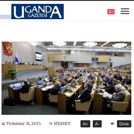
🔊
📅 Temmuz 31, 2025
📂 SİYASET
A+
A-
Dinle