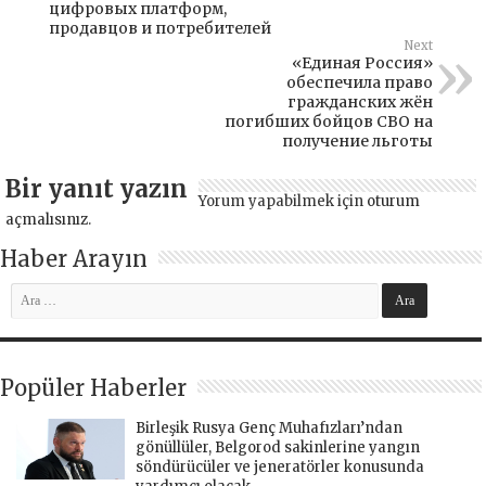
цифровых платформ,
продавцов и потребителей
Next
«Единая Россия»
обеспечила право
гражданских жён
погибших бойцов СВО на
получение льготы
Bir yanıt yazın
Yorum yapabilmek için
oturum
açmalısınız
.
Haber Arayın
Popüler Haberler
Birleşik Rusya Genç Muhafızları’ndan
gönüllüler, Belgorod sakinlerine yangın
söndürücüler ve jeneratörler konusunda