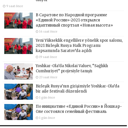
9 saat önce
В Саратове по Народной программе
«Единой России»-2021 открылся
адаптивный спортзал «Новая высота»
16 saat önce
Yeni Yükseklik engellilere yönelik spor salonu,
2021 Birleşik Rusya Halk Programı
kapsamında Saratov’da açıldı
19 saat önce
Yoshkar-Ola’da Nikolai Valuev, “Sağlıklı
Cumhuriyet” projesiyle tanıştı
23 saat önce
Birleşik Rusya’nın girişimiyle Yoshkar-Ola’da
bir aile festivali düzenlendi
1 gün önce
По инициативе «Единой России» в Йошкар-
Оле состоялся семейный фестиваль
1 gün önce