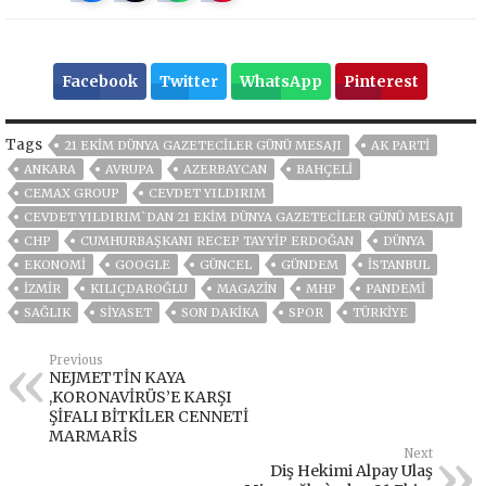
Facebook
Twitter
WhatsApp
Pinterest
Tags
21 EKIM DÜNYA GAZETECILER GÜNÜ MESAJI
AK PARTİ
ANKARA
AVRUPA
AZERBAYCAN
BAHÇELİ
CEMAX GROUP
CEVDET YILDIRIM
CEVDET YILDIRIM`DAN 21 EKIM DÜNYA GAZETECILER GÜNÜ MESAJI
CHP
CUMHURBAŞKANI RECEP TAYYIP ERDOĞAN
DÜNYA
EKONOMİ
GOOGLE
GÜNCEL
GÜNDEM
ISTANBUL
İZMIR
KILIÇDAROĞLU
MAGAZİN
MHP
PANDEMİ
SAĞLIK
SİYASET
SON DAKIKA
SPOR
TÜRKİYE
Previous
NEJMETTİN KAYA
,KORONAVİRÜS’E KARŞI
ŞİFALI BİTKİLER CENNETİ
MARMARİS
Next
Diş Hekimi Alpay Ulaş