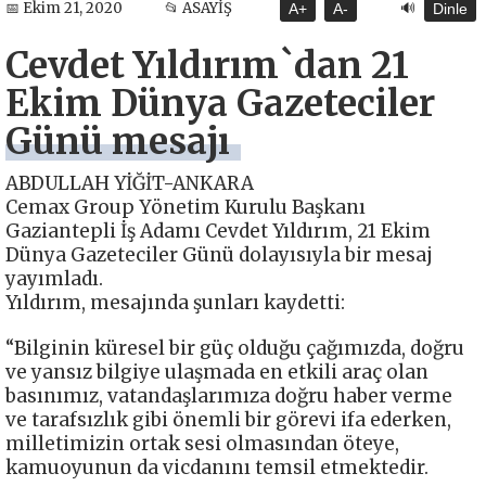
🔊
📅 Ekim 21, 2020
📂 ASAYİŞ
A+
A-
Dinle
Cevdet Yıldırım`dan 21
Ekim Dünya Gazeteciler
Günü mesajı
ABDULLAH YİĞİT-ANKARA
Cemax Group Yönetim Kurulu Başkanı
Gaziantepli İş Adamı Cevdet Yıldırım, 21 Ekim
Dünya Gazeteciler Günü dolayısıyla bir mesaj
yayımladı.
Yıldırım, mesajında şunları kaydetti:
“Bilginin küresel bir güç olduğu çağımızda, doğru
ve yansız bilgiye ulaşmada en etkili araç olan
basınımız, vatandaşlarımıza doğru haber verme
ve tarafsızlık gibi önemli bir görevi ifa ederken,
milletimizin ortak sesi olmasından öteye,
kamuoyunun da vicdanını temsil etmektedir.