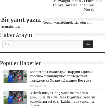
Mirzaoğlu `ndan 21 Ekim
Dünya Gazeteciler Günü”
Mesajı
Bir yanıt yazın
Yorum yapabilmek için
oturum
açmalısınız
.
Haber Arayın
Popüler Haberler
Волонтёры «Молодой Гвардии Единой
России» ликвидируют последствия
паводков на Урале и Дальнем Востоке
5 saat önce
Birleşik Rusya Genç Muhafızları’ndan
gönüllüler, Ural ve Uzak Doğu’daki sellerin
sonuçlarını ortadan kaldırmaya yardımcı
oluyor