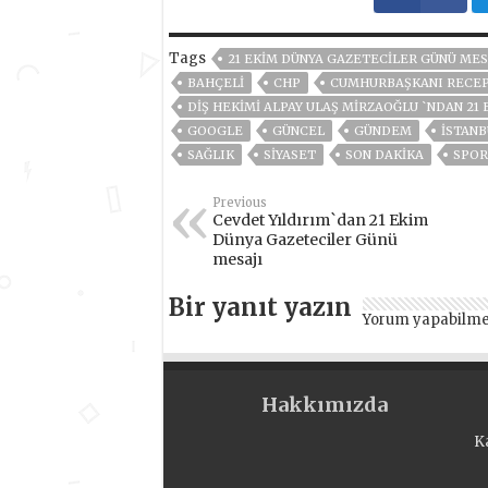
Tags
21 EKIM DÜNYA GAZETECILER GÜNÜ MES
BAHÇELİ
CHP
CUMHURBAŞKANI RECEP
DIŞ HEKIMI ALPAY ULAŞ MIRZAOĞLU `NDAN 21
GOOGLE
GÜNCEL
GÜNDEM
ISTANB
SAĞLIK
SİYASET
SON DAKIKA
SPOR
Previous
Cevdet Yıldırım`dan 21 Ekim
Dünya Gazeteciler Günü
mesajı
Bir yanıt yazın
Yorum yapabilme
Hakkımızda
K