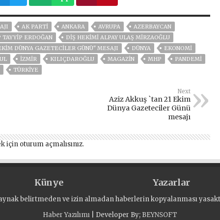
AJI
AK PARTİ
ANKARA
AVRUPA
AZERBAYCAN
 TAYYIP ERDOĞAN
DIŞ HEKIMI ALPAY ULAŞ MIRZAOĞLU
 EKIM DÜNYA GAZETECILER GÜNÜ" MESAJI
DÜNYA
EKONOMİ
UL
İZMIR
KILIÇDAROĞLU
MAGAZİN
MHP
PANDEMİ
TÜRKİYE
Next
Aziz Akkuş `tan 21 Ekim
Dünya Gazeteciler Günü
mesajı
k için
oturum açmalısınız
.
Künye
Yazarlar
aynak belirtmeden ve izin almadan haberlerin kopyalanması yasaktı
Haber Yazılımı
| Developer By;
BEYNSOFT