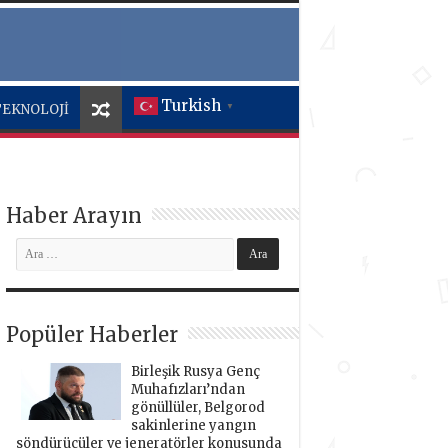
Turkish
TEKNOLOJİ
▼
Haber Arayın
Popüler Haberler
Birleşik Rusya Genç
Muhafızları’ndan
gönüllüler, Belgorod
sakinlerine yangın
söndürücüler ve jeneratörler konusunda