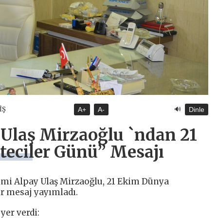
🔊
İŞ
A+
A-
Dinle
 Ulaş Mirzaoğlu `ndan 21
eciler Günü” Mesajı
kimi Alpay Ulaş Mirzaoğlu, 21 Ekim Dünya
ir mesaj yayımladı.
yer verdi: