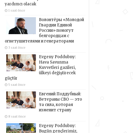
yardımcı olacak
1 saat önce
Волонтёры «Молодой
Гвардии Единой
России» помогут
белгородцам с
огнетушителями и генераторами
3 saat önce
Evgeny Poddubny:
Hava Savunma
Kuvvetleri gazileri,
ülkeyi değiştirecek
güçtür
5 saat önce
Евгений Поддубный:
Ветераны СВО — это
та сила, которая
изменит страну
8 saat önce
Evgeny Poddubny:
Bugün gençlerimiz,