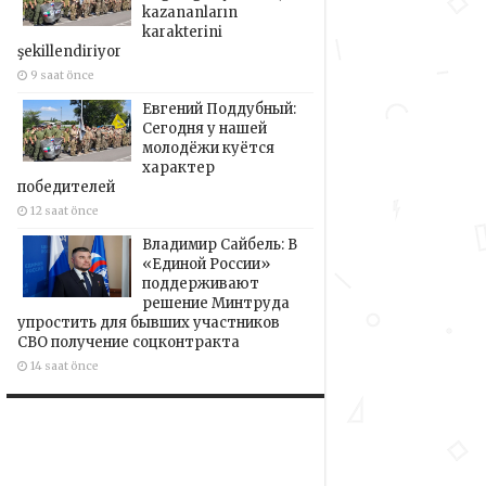
kazananların
karakterini
şekillendiriyor
9 saat önce
Евгений Поддубный:
Сегодня у нашей
молодёжи куётся
характер
победителей
12 saat önce
Владимир Сайбель: В
«Единой России»
поддерживают
решение Минтруда
упростить для бывших участников
СВО получение соцконтракта
14 saat önce