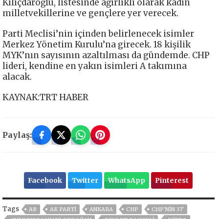
Kılıçdaroğlu, listesinde ağırlıklı olarak kadın
milletvekillerine ve gençlere yer verecek.
Parti Meclisi’nin içinden belirlenecek isimler
Merkez Yönetim Kurulu’na girecek. 18 kişilik
MYK’nın sayısının azaltılması da gündemde. CHP
lideri, kendine en yakın isimleri A takımına
alacak.
KAYNAK:TRT HABER
Paylaş:
Facebook
Twitter
WhatsApp
Pinterest
Tags
AB
AK PARTİ
ANKARA
CHP
CHP'NIN 37'