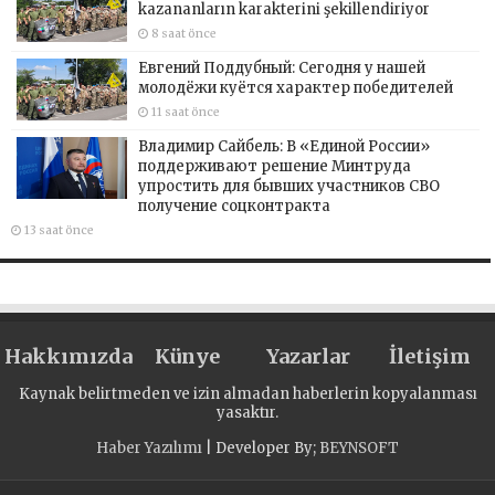
kazananların karakterini şekillendiriyor
8 saat önce
Евгений Поддубный: Сегодня у нашей
молодёжи куётся характер победителей
11 saat önce
Владимир Сайбель: В «Единой России»
поддерживают решение Минтруда
упростить для бывших участников СВО
получение соцконтракта
13 saat önce
Hakkımızda
Künye
Yazarlar
İletişim
Kaynak belirtmeden ve izin almadan haberlerin kopyalanması
yasaktır.
Haber Yazılımı
| Developer By;
BEYNSOFT