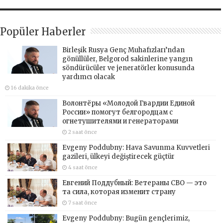
Popüler Haberler
Birleşik Rusya Genç Muhafızları’ndan
gönüllüler, Belgorod sakinlerine yangın
söndürücüler ve jeneratörler konusunda
yardımcı olacak
16 dakika önce
Волонтёры «Молодой Гвардии Единой
России» помогут белгородцам с
огнетушителями и генераторами
2 saat önce
Evgeny Poddubny: Hava Savunma Kuvvetleri
gazileri, ülkeyi değiştirecek güçtür
4 saat önce
Евгений Поддубный: Ветераны СВО — это
та сила, которая изменит страну
7 saat önce
Evgeny Poddubny: Bugün gençlerimiz,