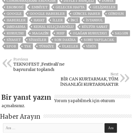
CUMHURBAŞKANI ERDOĞAN
DEVLET BAHÇELİ
DÜNYA
EKONOMİ
EMNİYET
GELECEK HAFTA
GELIŞMELER
GOOGLE
GOOGLE HABERLER
GÜNCEL HABER
GÜNDEM
HABERLER
HAYAT
İLLER
INCI
ISTANBUL
JANDARMA
KEMAL KILIÇDAROĞLU
KÜLTÜR SANAT
KURULTAY
MAGAZİN
MHP
OLAĞAN KURULTAYI
SALGIN
SİYASET
SİYASİLER
SON DAKIKA
SONU YAPILACAK.
SPOR
TSK
TÜRKİYE
ÜLKELER
VIRÜS
Previous
TEKNOFEST ,Festivali’ne
başvurular toplandı
Next
BİR CAN KURTARMAK, TÜM
İNSANLIĞI KURTARMAKTIR
Bir yanıt yazın
Yorum yapabilmek için
oturum
açmalısınız
.
Haber Arayın