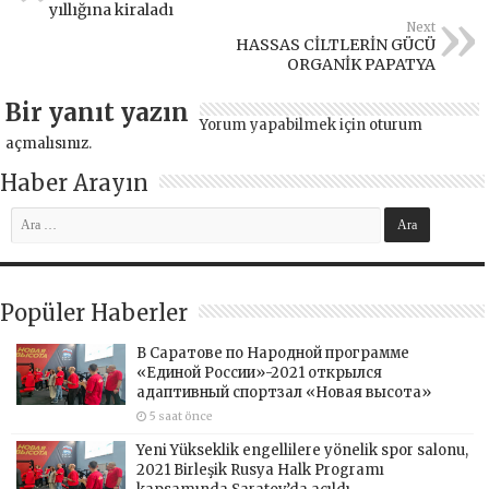
yıllığına kiraladı
Next
HASSAS CİLTLERİN GÜCÜ
ORGANİK PAPATYA
Bir yanıt yazın
Yorum yapabilmek için
oturum
açmalısınız
.
Haber Arayın
Popüler Haberler
В Саратове по Народной программе
«Единой России»-2021 открылся
адаптивный спортзал «Новая высота»
5 saat önce
Yeni Yükseklik engellilere yönelik spor salonu,
2021 Birleşik Rusya Halk Programı