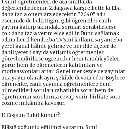
1.sınıf öğretmenleri de ara sınıflarda
değerlendirilebilir. 2.dalgaya karşı elbette ki Eba
daha fazla önem arz edecektir. “2040” adlı
eserimde de belirttiğim gibi öğrenciler canlı
yayına katılıp aklındaki soruları sorabilirlerse
çok daha fazla verim elde edilir. Bunu sağlamak
adına her il kendi Eba Tv’sini kullanırsa yani Eba
yerel kanal hâline gelirse ve her ilde ilçeler de
dahil yeterli sayıda yetişmiş öğretmenler
görevlendirilirse öğrenciler hem tanıdık yüzler
görür hem de öğrencilerin katılımları ve
motivasyonları artar. Genel merkezde de yayınlar
ana yayın olarak aynı şekilde devam eder. Böylece
öğrenciler, canlı yayında öğretmenlere hem
bilmedikleri soruları rahatlıkla sorar hem de
öğretmenin sorularına cevap verir, birlikte soru
çözme imkânına kavuşur.
1) Coşkun Bulut kimdir?
Elâzığ doğumlu eğitimci yazarım. Sınıf