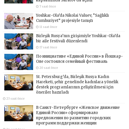
kapsamında Saratov’da açıldı
7 saat önce
Yoshkar-Ola’da Nikolai Valuev, “Sağlıklı
Cumhuriyet” projesiyle tanıştı
11 saat önce
Birleşik Rusya’nın girişimiyle Yoshkar-Ola’da
bir aile festivali düzenlendi
17 saat önce
По инициативе «Единой России» в Йошкар-
Оле состоялся семейный фестиваль
20 saat önce
St. Petersburg’da, Birleşik Rusya Kadın
Hareketi, şehir genelinde kadınlara yönelik
destek programlarının geliştirilmesi için
öneriler hazırladı
23 saat önce
В Санкт-Петербурге «Женское движение
Единой России» сформировало
предложения по развитию городских
программ поддержки женщин