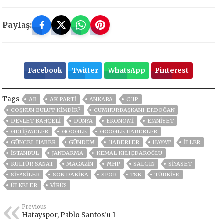
Paylaş:
Facebook
Twitter
WhatsApp
Pinterest
Tags
AB
AK PARTİ
ANKARA
CHP
COŞKUN BULUT KIMDIR?
CUMHURBAŞKANI ERDOĞAN
DEVLET BAHÇELİ
DÜNYA
EKONOMİ
EMNİYET
GELIŞMELER
GOOGLE
GOOGLE HABERLER
GÜNCEL HABER
GÜNDEM
HABERLER
HAYAT
İLLER
ISTANBUL
JANDARMA
KEMAL KILIÇDAROĞLU
KÜLTÜR SANAT
MAGAZİN
MHP
SALGIN
SİYASET
SİYASİLER
SON DAKIKA
SPOR
TSK
TÜRKİYE
ÜLKELER
VIRÜS
Previous
Hatayspor, Pablo Santos’u 1