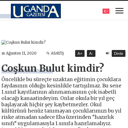
🔊
📅 Ağustos 11, 2020
📂 ASAYİŞ
A+
A-
Dinle
Coşkun Bulut kimdir?
Öncelikle bu süreçte uzaktan eğitimin çocuklara
faydasının olduğu kesinlikle tartışılmaz. Bu sene
1.sınıf kayıtlarının alınmamasının çok isabetli
olacağı kanaatindeyim. Onlar okula bir yıl geç
başlayarak hiçbir şey kaybetmezler. Okul
kültürünü henüz tanımayan çocuklarımızı bu yıl
riske atmadan sadece Eba üzerinden “hazırlık
sınıfı” uygulamasıyla 1.sınıfa hazırlamalıyız.