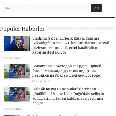
Popüler Haberler
Vladimir Saibel: Birleşik Rusya, Çalışma
Bakanlığı’nın eski SVO katılımcılarının sosyal
sözleşme edinme sürecini basitleştirme
kararını destekliyor
4 saat önce
Волонтёры «Молодой Гвардии Единой
России» ликвидируют последствия
паводков на Урале и Дальнем Востоке
9 saat önce
Birleşik Rusya Genç Muhafızları’ndan
gönüllüler, Ural ve Uzak Doğu’daki sellerin
sonuçlarını ortadan kaldırmaya yardımcı
oluyor
12 saat önce