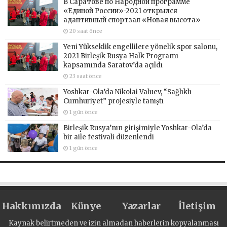
В Саратове по Народной программе
«Единой России»-2021 открылся
адаптивный спортзал «Новая высота»
20 saat önce
Yeni Yükseklik engellilere yönelik spor salonu,
2021 Birleşik Rusya Halk Programı
kapsamında Saratov’da açıldı
23 saat önce
Yoshkar-Ola’da Nikolai Valuev, “Sağlıklı
Cumhuriyet” projesiyle tanıştı
1 gün önce
Birleşik Rusya’nın girişimiyle Yoshkar-Ola’da
bir aile festivali düzenlendi
1 gün önce
Hakkımızda
Künye
Yazarlar
İletişim
Kaynak belirtmeden ve izin almadan haberlerin kopyalanması