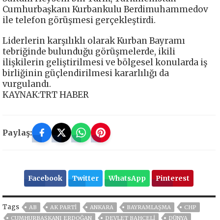
Cumhurbaşkanı Kurbankulu Berdimuhammedov
ile telefon görüşmesi gerçekleştirdi.
Liderlerin karşılıklı olarak Kurban Bayramı
tebriğinde bulunduğu görüşmelerde, ikili
ilişkilerin geliştirilmesi ve bölgesel konularda iş
birliğinin güçlendirilmesi kararlılığı da
vurgulandı.
KAYNAK:TRT HABER
Paylaş:
Facebook
Twitter
WhatsApp
Pinterest
Tags
AB
AK PARTİ
ANKARA
BAYRAMLAŞMA
CHP
CUMHURBAŞKANI ERDOĞAN
DEVLET BAHÇELİ
DÜNYA