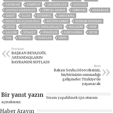
EKONOMİ
EMNİYET
GELIŞMELER
GOOGLE
GOOGLE HABERLER
GÜNCEL HABER
GÜNDEM
HABERLER
HAYAT
İLLER
ISTANBUL
JANDARMA
KEMAL KILIÇDAROĞLU
KÜLTÜR SANAT
KURBAN BAYRAMI
LİDER
LIDERLERLE BAYRAMLAŞTI
MAGAZİN
MHP
SALGIN
SİYASET
SİYASİLER
SON DAKIKA
SPOR
TSK
TÜRKİYE
ÜLKELER
VIRÜS
Previous
BAŞKAN BEYAZGÜL
,VATANDAŞLARIN
BAYRAMINI KUTLADI
Next
Bakan Soylu,Göreceksiniz,
hiçbirinizin ummadığı
gelişmeler Türkiye’de
yaşanacak
Bir yanıt yazın
Yorum yapabilmek için
oturum
açmalısınız
.
Haber Arayın