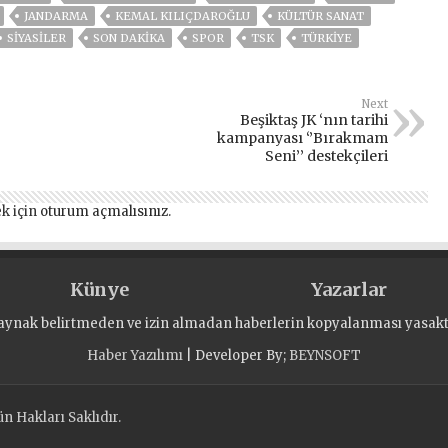
JANDARMA
KEMAL KILIÇDAROĞLU
KÜLTÜR SANAT
SİYASİLER
SON DAKIKA
SPOR
TSK
TÜRKİYE
Next
Beşiktaş JK ‘nın tarihi
kampanyası ‘’Bırakmam
Seni’’ destekçileri
k için
oturum açmalısınız
.
Künye
Yazarlar
aynak belirtmeden ve izin almadan haberlerin kopyalanması yasaktı
Haber Yazılımı
| Developer By;
BEYNSOFT
 Hakları Saklıdır.