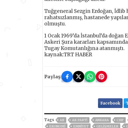
Tuğgeneral Sezgin Erdoğan, İdlib 
rahatsızlanmış, hastanede yapıl
olmuştu.
1 Ocak 1969’da İstanbul’da doğan E
Askeri Şura kararları kapsamında 
Tugay Komutanlığına atanmıştı.
kaynak:TRT HABER
Paylaş:
Facebook
Tags
AB
AK PARTİ
ANKARA
CHP
EKONOMİ
EMNİYET
GELIŞMELER