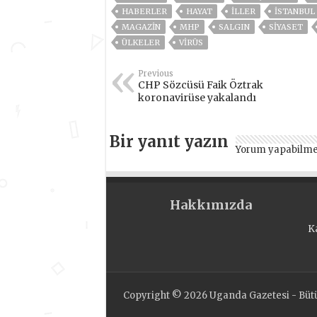
HABERLER
HAYAT
İLLER
ISTANBUL
MAGAZİN
MHP
SALGIN
SİYASET
ÜLKELER
VIRÜS
Previous
CHP Sözcüsü Faik Öztrak
koronavirüse yakalandı
Bir yanıt yazın
Yorum yapabilme
Hakkımızda
K
Copyright © 2026 Uganda Gazetesi - Bütün