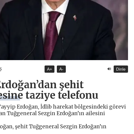
🔊
Ş
A+
A-
Dinle
rdoğan’dan şehit
esine taziye telefonu
yip Erdoğan, İdlib harekat bölgesindeki görevi
lan Tuğgeneral Sezgin Erdoğan’ın ailesini
ğan, şehit Tuğgeneral Sezgin Erdoğan’ın