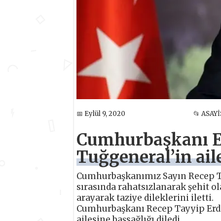
📅 Eylül 9, 2020
📂 ASAYİ
Cumhurbaşkanı E
Tuğgeneral’in ail
Cumhurbaşkanımız Sayın Recep Tay
sırasında rahatsızlanarak şehit o
arayarak taziye dileklerini iletti.
Cumhurbaşkanı Recep Tayyip Erdo
ailesine başsağlığı diledi.