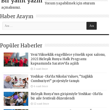
Bir yanıt yazın
Yorum yapabilmek için
oturum
açmalısınız
.
Haber Arayın
Popüler Haberler
Yeni Yükseklik engellilere yönelik spor salonu,
2021 Birleşik Rusya Halk Programı
kapsamında Saratov’da açıldı
2 saat önce
Yoshkar-Ola’da Nikolai Valuev, “Sağlıklı
Cumhuriyet” projesiyle tanıştı
6 saat önce
Birleşik Rusya’nın girişimiyle Yoshkar-Ola’da
bir aile festivali düzenlendi
12 saat önce