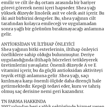
emilir ve cilt ile dış ortam arasında bir bariyer
görevi görerek nemi içeri hapseder. Shea yağı
yüksek düzeyde linoleik asit ve oleik asit içerir. Bu
iki asit birbirini dengeler. Bu, shea yağının cilt
tarafından kolayca emileceği ve uygulamadan
sonra yağlı bir görünüm bırakmayacağı anlamına
gelir.
ANTİOKSİDAN VE İLTİHAP ÖNLEYİCİ
Shea yağının bitki esterlerinin, iltihap önleyici
özelliklere sahip olduğu bulunmuştur. Deriye
uygulandığında iltihaplı hücreleri tetikleyerek
üretimlerini yavaşlatır. Önemli düzeyde A ve E
vitamini içerir, bu da güçlü antioksidan aktiviteyi
teşvik ettiği anlamına gelir .Shea yağı, saçı
kırılmaya karşı önemli ölçüde daha dirençli hale
getirmektedir. Kepeği tedavi eder, kuru ve tahriş
olmuş saç derisine nemi geri kazandırır.
TN FARMA HAKKINDA
1997 yılından beri sağlık sektöründe hizmet veren