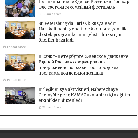
По инициативе «Единой России» в Йошкар-
Оле состоялся семейный фестиваль
15 saat önce
St. Petersburg’da, Birleşik Rusya Kadın
Hareketi, şehir genelinde kadınlara yönelik
destek programlarının geliştirilmesi için
öneriler hazırladı
17 saat önce
В Санкт-Петербурге «Женское движение
Единой России» сформировало
предложения по развитию городских
программ поддержки женщин
19 saat önce
Birleşik Rusya aktivistleri, Naberezhnye
Chelny’de genç KAMAZ uzmanları için eğitim
etkinlikleri düzenledi
21 saat önce