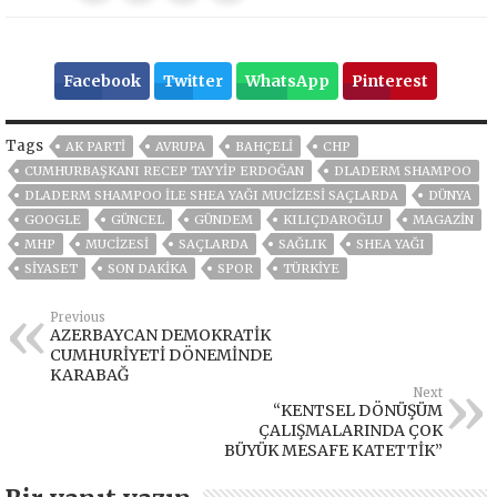
Facebook
Twitter
WhatsApp
Pinterest
Tags
AK PARTİ
AVRUPA
BAHÇELİ
CHP
CUMHURBAŞKANI RECEP TAYYIP ERDOĞAN
DLADERM SHAMPOO
DLADERM SHAMPOO İLE SHEA YAĞI MUCİZESİ SAÇLARDA
DÜNYA
GOOGLE
GÜNCEL
GÜNDEM
KILIÇDAROĞLU
MAGAZİN
MHP
MUCİZESİ
SAÇLARDA
SAĞLIK
SHEA YAĞI
SİYASET
SON DAKIKA
SPOR
TÜRKİYE
Previous
AZERBAYCAN DEMOKRATİK
CUMHURİYETİ DÖNEMİNDE
KARABAĞ
Next
“KENTSEL DÖNÜŞÜM
ÇALIŞMALARINDA ÇOK
BÜYÜK MESAFE KATETTİK”