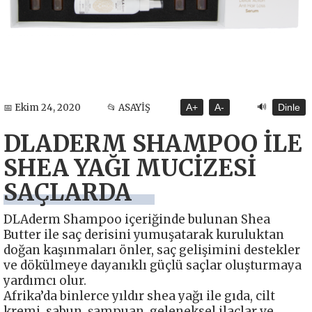
🔊
📅 Ekim 24, 2020
📂 ASAYİŞ
A+
A-
Dinle
DLADERM SHAMPOO İLE
SHEA YAĞI MUCİZESİ
SAÇLARDA
DLAderm Shampoo içeriğinde bulunan Shea
Butter ile saç derisini yumuşatarak kuruluktan
doğan kaşınmaları önler, saç gelişimini destekler
ve dökülmeye dayanıklı güçlü saçlar oluşturmaya
yardımcı olur.
Afrika’da binlerce yıldır shea yağı ile gıda, cilt
kremi, sabun, şampuan, geleneksel ilaçlar ve