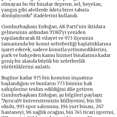
olmayan bu tür binalar deprem, sel, heyelan,
yangın gibi afetlerde âdeta birer tabuta
dönüşüyordu” ifadelerini kullandı.
Cumhurbaşkanı Erdoğan, AK Parti’nin iktidara
gelmesinin ardından TOKİ’yi yeniden
yapılandırarak 81 vilayet ve 973 ilçesinin
tamamında bir konut seferberliği başlattıklarına
işaret ederek, sadece konutla yetinmediklerini,
park ve bahçeden kamu hizmet binalarına kadar
geniş bir alanda büyük bir seferberlik
yürüttüklerini anlattı.
Bugüne kadar 975 bin konutun inşaatına
başlandığını ve bunların 773 bininin hak
sahiplerine teslim edildiğini dile getiren
Cumhurbaşkanı Erdoğan, şu bilgileri paylaştı:
“Ayrıca19 üniversitemizin külliyesini, bin 116
okulu, 993 spor salonunu, 194 yurt binası, 267
hastaneyi, 96 sağlık ocağını, bin 745 ticari işyerini,