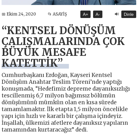
🔊
📅 Ekim 24, 2020
📂 ASAYİŞ
A+
A-
Dinle
“KENTSEL DÖNÜŞÜM
ÇALIŞMALARINDA ÇOK
BÜYÜK MESAFE
KATETTİK”
Cumhurbaşkanı Erdoğan, Kayseri Kentsel
Dönüşüm Anahtar Teslim Töreni’nde yaptığı
konuşmada, “Hedefimiz depreme dayanıksızlığı
tescillenmiş 6,7 milyon bağımsız bölümün
dönüşümünü mümkün olan en kısa sürede
tamamlamaktır. İlk etapta 1,5 milyon öncelikle
yapı için hızlı ve kararlı bir çalışma içindeyiz.
İnşallah, ülkemizi afetlere dayanıksız yapıların
tamamından kurtaracağız” dedi.