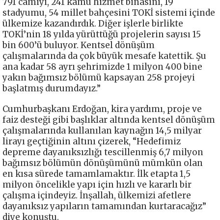
791 camiyi, 241 kamu hizmet binasını, 19
stadyumu, 54 millet bahçesini TOKİ sistemi içinde
ülkemize kazandırdık. Diğer işlerle birlikte
TOKİ’nin 18 yılda yürüttüğü projelerin sayısı 15
bin 600’ü buluyor. Kentsel dönüşüm
çalışmalarında da çok büyük mesafe katettik. Şu
ana kadar 58 ayrı şehrimizde 1 milyon 400 bine
yakın bağımsız bölümü kapsayan 258 projeyi
başlatmış durumdayız.”
Cumhurbaşkanı Erdoğan, kira yardımı, proje ve
faiz desteği gibi başlıklar altında kentsel dönüşüm
çalışmalarında kullanılan kaynağın 14,5 milyar
lirayı geçtiğinin altını çizerek, “Hedefimiz
depreme dayanıksızlığı tescillenmiş 6,7 milyon
bağımsız bölümün dönüşümünü mümkün olan
en kısa sürede tamamlamaktır. İlk etapta 1,5
milyon öncelikle yapı için hızlı ve kararlı bir
çalışma içindeyiz. İnşallah, ülkemizi afetlere
dayanıksız yapıların tamamından kurtaracağız”
diye konuştu.