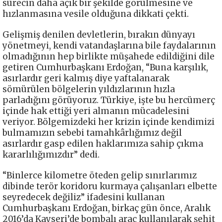
sürecin daha açık bir şekilde görülmesine ve
hızlanmasına vesile olduğuna dikkati çekti.
Gelişmiş denilen devletlerin, bırakın dünyayı
yönetmeyi, kendi vatandaşlarına bile faydalarının
olmadığının hep birlikte müşahede edildiğini dile
getiren Cumhurbaşkanı Erdoğan, “Buna karşılık,
asırlardır geri kalmış diye yaftalanarak
sömürülen bölgelerin yıldızlarının hızla
parladığını görüyoruz. Türkiye, işte bu hercümerç
içinde hak ettiği yeri almanın mücadelesini
veriyor. Bölgemizdeki her krizin içinde kendimizi
bulmamızın sebebi tamahkârlığımız değil
asırlardır gasp edilen haklarımıza sahip çıkma
kararlılığımızdır” dedi.
“Binlerce kilometre öteden gelip sınırlarımız
dibinde terör koridoru kurmaya çalışanları elbette
seyredecek değiliz” ifadesini kullanan
Cumhurbaşkanı Erdoğan, birkaç gün önce, Aralık
2016’da Kayseri’de bombalı araç kullanılarak şehit