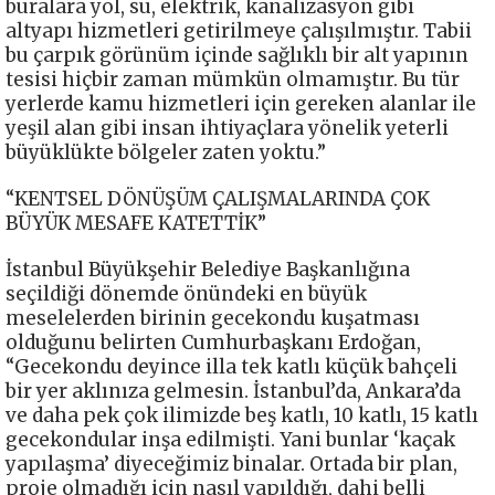
buralara yol, su, elektrik, kanalizasyon gibi
altyapı hizmetleri getirilmeye çalışılmıştır. Tabii
bu çarpık görünüm içinde sağlıklı bir alt yapının
tesisi hiçbir zaman mümkün olmamıştır. Bu tür
yerlerde kamu hizmetleri için gereken alanlar ile
yeşil alan gibi insan ihtiyaçlara yönelik yeterli
büyüklükte bölgeler zaten yoktu.”
“KENTSEL DÖNÜŞÜM ÇALIŞMALARINDA ÇOK
BÜYÜK MESAFE KATETTİK”
İstanbul Büyükşehir Belediye Başkanlığına
seçildiği dönemde önündeki en büyük
meselelerden birinin gecekondu kuşatması
olduğunu belirten Cumhurbaşkanı Erdoğan,
“Gecekondu deyince illa tek katlı küçük bahçeli
bir yer aklınıza gelmesin. İstanbul’da, Ankara’da
ve daha pek çok ilimizde beş katlı, 10 katlı, 15 katlı
gecekondular inşa edilmişti. Yani bunlar ‘kaçak
yapılaşma’ diyeceğimiz binalar. Ortada bir plan,
proje olmadığı için nasıl yapıldığı, dahi belli