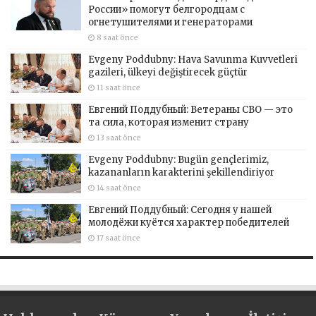
России» помогут белгородцам с
огнетушителями и генераторами
8 saat önce
Evgeny Poddubny: Hava Savunma Kuvvetleri
gazileri, ülkeyi değiştirecek güçtür
11 saat önce
Евгений Поддубный: Ветераны СВО — это
та сила, которая изменит страну
13 saat önce
Evgeny Poddubny: Bugün gençlerimiz,
kazananların karakterini şekillendiriyor
14 saat önce
Евгений Поддубный: Сегодня у нашей
молодёжи куётся характер победителей
17 saat önce