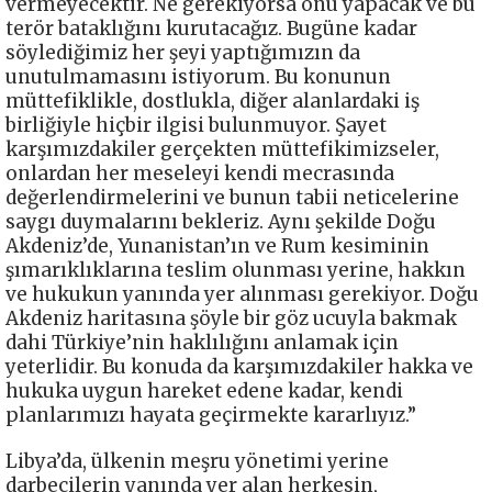
vermeyecektir. Ne gerekiyorsa onu yapacak ve bu
terör bataklığını kurutacağız. Bugüne kadar
söylediğimiz her şeyi yaptığımızın da
unutulmamasını istiyorum. Bu konunun
müttefiklikle, dostlukla, diğer alanlardaki iş
birliğiyle hiçbir ilgisi bulunmuyor. Şayet
karşımızdakiler gerçekten müttefikimizseler,
onlardan her meseleyi kendi mecrasında
değerlendirmelerini ve bunun tabii neticelerine
saygı duymalarını bekleriz. Aynı şekilde Doğu
Akdeniz’de, Yunanistan’ın ve Rum kesiminin
şımarıklıklarına teslim olunması yerine, hakkın
ve hukukun yanında yer alınması gerekiyor. Doğu
Akdeniz haritasına şöyle bir göz ucuyla bakmak
dahi Türkiye’nin haklılığını anlamak için
yeterlidir. Bu konuda da karşımızdakiler hakka ve
hukuka uygun hareket edene kadar, kendi
planlarımızı hayata geçirmekte kararlıyız.”
Libya’da, ülkenin meşru yönetimi yerine
darbecilerin yanında yer alan herkesin,