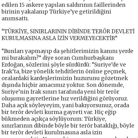
edilen 15 askere yapılan saldırının faillerinden
birinin yakalanıp Türkiye’ye getirildiğini
anımsattı.
“TÜRKİYE, SINIRLARININ DİBİNDE TERÖR DEVLETİ
KURULMASINA ASLA İZİN VERMEYECEKTİR”
“Bunları yapmayıp da şehitlerimizin kanını yerde
mi bırakalım?” diye soran Cumhurbaşkanı
Erdoğan, sözlerini şöyle sürdürdü: “Suriye’de ve
Irak’ta, bize yönelik tehditlerin önüne geçmek,
oralardaki kardeşlerimizin huzurunu gözetmek
dışında hiçbir amacımız yoktur. Son dönemde,
Suriye’nin Irak sınırı tarafında yeni bir terör
oluşumu gayretlerine hız verildiğini görüyoruz.
Daha açık söyleyeyim, yani bakıyorsunuz, orada
bir terör devleti kurma gayreti var. Hiç eğip
bükmeden açıkça söylüyorum: Türkiye,
sınırlarının dibinde böyle bir terör bataklığı, böyle
bir terör devleti kurulmasına asla izin