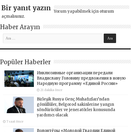
Bir yanıt yazın
Yorum yapabilmek için
oturum
açmalısınız
.
Haber Arayın
Popüler Haberler
Инклюзивные организации передали
Владиславу Головину предложения в новую
Народную программу «Единой России»
21 dakika önce
Birleşik Rusya Genç Muhafızları’ndan
gönüllüler, Belgorod sakinlerine yangın
söndürücüler ve jeneratörler konusunda
yardımcı olacak
7 saat önce
Волонтёры «Молодой Гвардии Единой