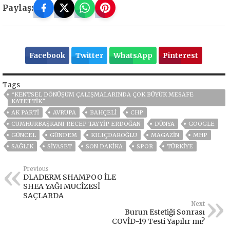
Paylaş:
Facebook
Twitter
WhatsApp
Pinterest
Tags
“KENTSEL DÖNÜŞÜM ÇALIŞMALARINDA ÇOK BÜYÜK MESAFE
KATETTİK”
AK PARTİ
AVRUPA
BAHÇELİ
CHP
CUMHURBAŞKANI RECEP TAYYIP ERDOĞAN
DÜNYA
GOOGLE
GÜNCEL
GÜNDEM
KILIÇDAROĞLU
MAGAZİN
MHP
SAĞLIK
SİYASET
SON DAKIKA
SPOR
TÜRKİYE
Previous
DLADERM SHAMPOO İLE
SHEA YAĞI MUCİZESİ
SAÇLARDA
Next
Burun Estetiği Sonrası
COVİD-19 Testi Yapılır mı?