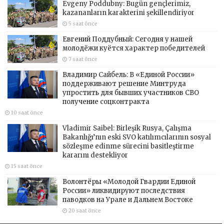
Evgeny Poddubny: Bugün gençlerimiz,
kazananların karakterini şekillendiriyor
5 saat önce
Евгений Поддубный: Сегодня у нашей
молодёжи куётся характер победителей
7 saat önce
Владимир Сайбель: В «Единой России»
поддерживают решение Минтруда
упростить для бывших участников СВО
получение соцконтракта
10 saat önce
Vladimir Saibel: Birleşik Rusya, Çalışma
Bakanlığı’nın eski SVO katılımcılarının sosyal
sözleşme edinme sürecini basitleştirme
kararını destekliyor
15 saat önce
Волонтёры «Молодой Гвардии Единой
России» ликвидируют последствия
паводков на Урале и Дальнем Востоке
20 saat önce