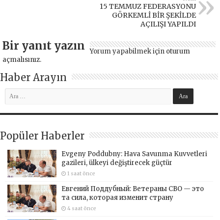
15 TEMMUZ FEDERASYONU
GÖRKEMLİ BİR ŞEKİLDE
AÇILIŞI YAPILDI
Bir yanıt yazın
Yorum yapabilmek için
oturum
açmalısınız
.
Haber Arayın
Popüler Haberler
Evgeny Poddubny: Hava Savunma Kuvvetleri
gazileri, ülkeyi değiştirecek güçtür
1 saat önce
Евгений Поддубный: Ветераны СВО — это
та сила, которая изменит страну
4 saat önce