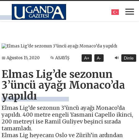
🔊
📅 Ağustos 15, 2020
📂 ASAYİŞ
A+
A-
Dinle
Elmas Lig’de sezonun
3’üncü ayağı Monaco’da
yapıldı
Elmas Lig’de sezonun 3’üncü ayağı Monaco’da
yapıldı. 400 metre engeli Yasmani Capello ikinci,
200 metreyi ise Ramil Guliyev beşinci sırada
tamamladı.
Elmas Lig heyecanı Oslo ve Zürih’in ardından