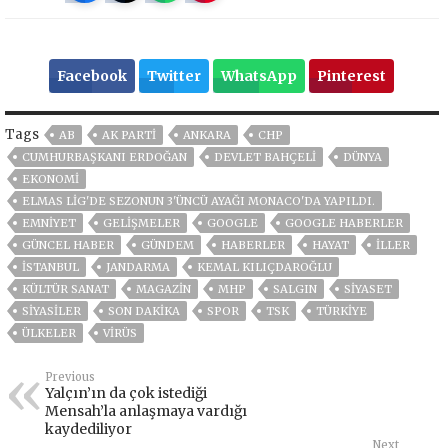
Facebook
Twitter
WhatsApp
Pinterest
Tags
AB
AK PARTİ
ANKARA
CHP
CUMHURBAŞKANI ERDOĞAN
DEVLET BAHÇELİ
DÜNYA
EKONOMİ
ELMAS LIG'DE SEZONUN 3'ÜNCÜ AYAĞI MONACO'DA YAPILDI.
EMNİYET
GELIŞMELER
GOOGLE
GOOGLE HABERLER
GÜNCEL HABER
GÜNDEM
HABERLER
HAYAT
İLLER
ISTANBUL
JANDARMA
KEMAL KILIÇDAROĞLU
KÜLTÜR SANAT
MAGAZİN
MHP
SALGIN
SİYASET
SİYASİLER
SON DAKIKA
SPOR
TSK
TÜRKİYE
ÜLKELER
VIRÜS
Previous
Yalçın’ın da çok istediği
Mensah’la anlaşmaya vardığı
kaydediliyor
Next