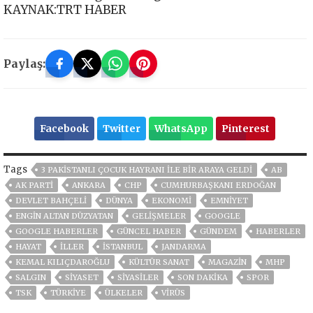
KAYNAK:TRT HABER
Paylaş:
Facebook
Twitter
WhatsApp
Pinterest
Tags
3 PAKISTANLI ÇOCUK HAYRANI ILE BIR ARAYA GELDI
AB
AK PARTİ
ANKARA
CHP
CUMHURBAŞKANI ERDOĞAN
DEVLET BAHÇELİ
DÜNYA
EKONOMİ
EMNİYET
ENGIN ALTAN DÜZYATAN
GELIŞMELER
GOOGLE
GOOGLE HABERLER
GÜNCEL HABER
GÜNDEM
HABERLER
HAYAT
İLLER
ISTANBUL
JANDARMA
KEMAL KILIÇDAROĞLU
KÜLTÜR SANAT
MAGAZİN
MHP
SALGIN
SİYASET
SİYASİLER
SON DAKIKA
SPOR
TSK
TÜRKİYE
ÜLKELER
VIRÜS