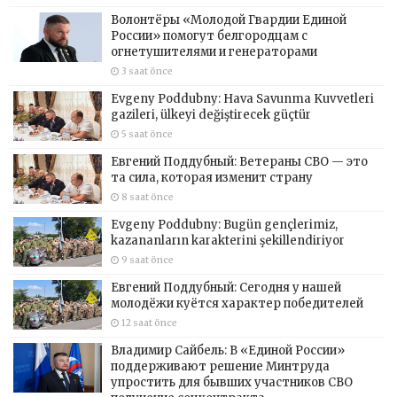
Волонтёры «Молодой Гвардии Единой
России» помогут белгородцам с
огнетушителями и генераторами
3 saat önce
Evgeny Poddubny: Hava Savunma Kuvvetleri
gazileri, ülkeyi değiştirecek güçtür
5 saat önce
Евгений Поддубный: Ветераны СВО — это
та сила, которая изменит страну
8 saat önce
Evgeny Poddubny: Bugün gençlerimiz,
kazananların karakterini şekillendiriyor
9 saat önce
Евгений Поддубный: Сегодня у нашей
молодёжи куётся характер победителей
12 saat önce
Владимир Сайбель: В «Единой России»
поддерживают решение Минтруда
упростить для бывших участников СВО