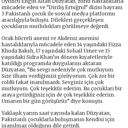
Oyuncu Engin Altan Düzyatan, zorlu hastalıklarla
mücadele eden ve “Diriliş Ertuğrul” dizisi hayranı
3 Pakistanlı çocuk ile sosyal medya platformu
aracılığıyla buluştu. Dilekleri gerçekleşen
çocukların mutlulukları görülmeye değerdi.
Orak hücreli anemi ve Akdeniz anemisi
hastalıklarıyla mücadele eden 14 yaşındaki Fizza
Khuda Baksh, 17 yaşındaki Sohail Umer ve 15
yaşındaki Sidra Khan’ın dönem kıyafetleriyle
katıldığı programda duygularını aktaran
Düzyatan, “Bu sevgi nedeniyle çok mutluyum.
Size ilham verdiğimizi görüyorum. Çok zor bir
roldü fakat inanılmazdı. Sevginiz için çok
mutluyum. Çok teşekkür ederim. Bu çocukları bir
araya getirdiğiniz için de çok teşekkür ederim.
Umarım bir gün görüşürüz” diye konuştu.
Yaklaşık yarım saat yayında kalan Düzyatan,
Pakistanlı çocuklarla buluşmanın kendisi için
inanılmaz olduğunu dile getirdi.