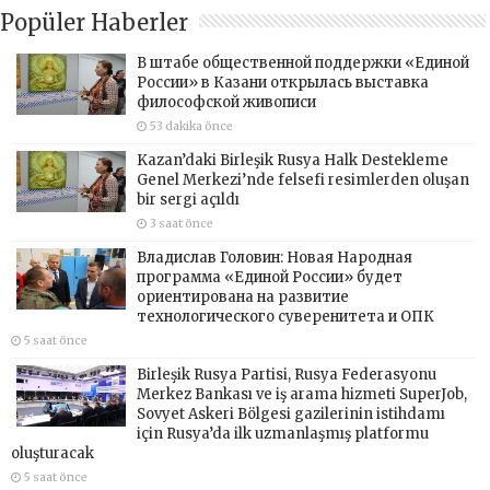
Popüler Haberler
В штабе общественной поддержки «Единой
России» в Казани открылась выставка
философской живописи
53 dakika önce
Kazan’daki Birleşik Rusya Halk Destekleme
Genel Merkezi’nde felsefi resimlerden oluşan
bir sergi açıldı
3 saat önce
Владислав Головин: Новая Народная
программа «Единой России» будет
ориентирована на развитие
технологического суверенитета и ОПК
5 saat önce
Birleşik Rusya Partisi, Rusya Federasyonu
Merkez Bankası ve iş arama hizmeti SuperJob,
Sovyet Askeri Bölgesi gazilerinin istihdamı
için Rusya’da ilk uzmanlaşmış platformu
oluşturacak
5 saat önce