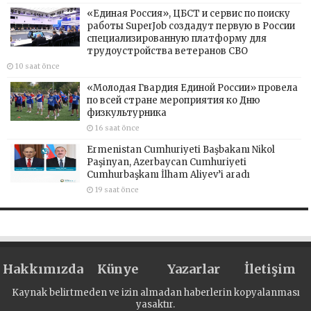
«Единая Россия», ЦБСТ и сервис по поиску
работы SuperJob создадут первую в России
специализированную платформу для
трудоустройства ветеранов СВО
10 saat önce
«Молодая Гвардия Единой России» провела
по всей стране мероприятия ко Дню
физкультурника
16 saat önce
Ermenistan Cumhuriyeti Başbakanı Nikol
Paşinyan, Azerbaycan Cumhuriyeti
Cumhurbaşkanı İlham Aliyev’i aradı
19 saat önce
Hakkımızda
Künye
Yazarlar
İletişim
Kaynak belirtmeden ve izin almadan haberlerin kopyalanması
yasaktır.