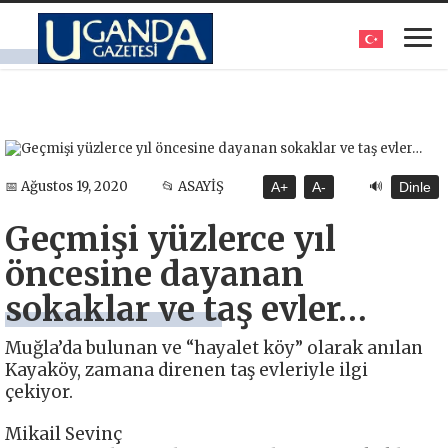
🔊
📅 Ağustos 19, 2020
📂 ASAYİŞ
A+
A-
Dinle
Geçmişi yüzlerce yıl
öncesine dayanan
sokaklar ve taş evler…
Muğla’da bulunan ve “hayalet köy” olarak anılan
Kayaköy, zamana direnen taş evleriyle ilgi
çekiyor.
Mikail Sevinç