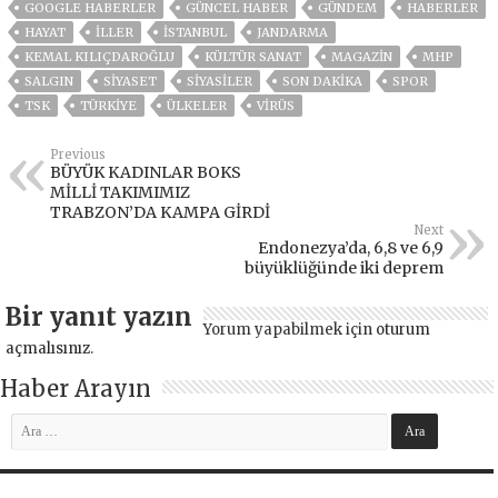
GOOGLE HABERLER
GÜNCEL HABER
GÜNDEM
HABERLER
HAYAT
İLLER
ISTANBUL
JANDARMA
KEMAL KILIÇDAROĞLU
KÜLTÜR SANAT
MAGAZİN
MHP
SALGIN
SİYASET
SİYASİLER
SON DAKIKA
SPOR
TSK
TÜRKİYE
ÜLKELER
VIRÜS
Previous
BÜYÜK KADINLAR BOKS
MİLLİ TAKIMIMIZ
TRABZON’DA KAMPA GİRDİ
Next
Endonezya’da, 6,8 ve 6,9
büyüklüğünde iki deprem
Bir yanıt yazın
Yorum yapabilmek için
oturum
açmalısınız
.
Haber Arayın