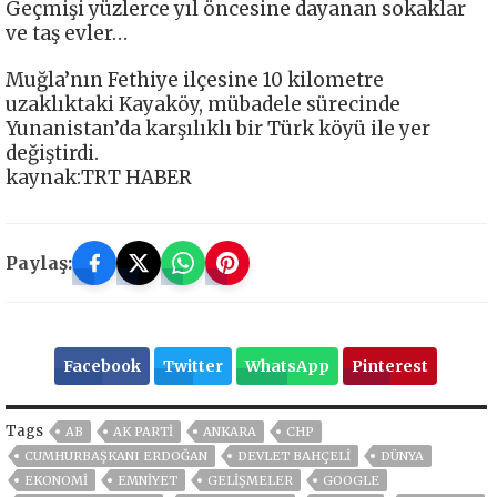
Geçmişi yüzlerce yıl öncesine dayanan sokaklar
ve taş evler…
Muğla’nın Fethiye ilçesine 10 kilometre
uzaklıktaki Kayaköy, mübadele sürecinde
Yunanistan’da karşılıklı bir Türk köyü ile yer
değiştirdi.
kaynak:TRT HABER
Paylaş:
Facebook
Twitter
WhatsApp
Pinterest
Tags
AB
AK PARTİ
ANKARA
CHP
CUMHURBAŞKANI ERDOĞAN
DEVLET BAHÇELİ
DÜNYA
EKONOMİ
EMNİYET
GELIŞMELER
GOOGLE