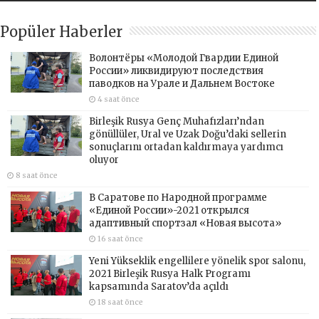
Popüler Haberler
Волонтёры «Молодой Гвардии Единой
России» ликвидируют последствия
паводков на Урале и Дальнем Востоке
4 saat önce
Birleşik Rusya Genç Muhafızları’ndan
gönüllüler, Ural ve Uzak Doğu’daki sellerin
sonuçlarını ortadan kaldırmaya yardımcı
oluyor
8 saat önce
В Саратове по Народной программе
«Единой России»-2021 открылся
адаптивный спортзал «Новая высота»
16 saat önce
Yeni Yükseklik engellilere yönelik spor salonu,
2021 Birleşik Rusya Halk Programı
kapsamında Saratov’da açıldı
18 saat önce