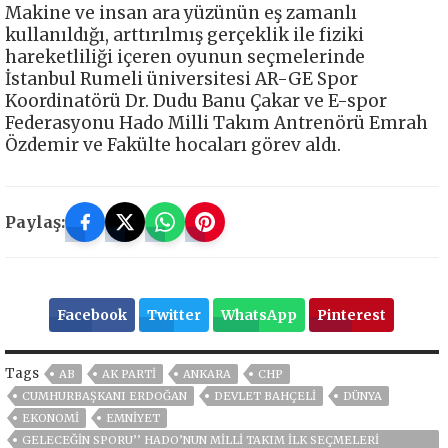
Makine ve insan ara yüzünün eş zamanlı
kullanıldığı, arttırılmış gerçeklik ile fiziki
hareketliliği içeren oyunun seçmelerinde
İstanbul Rumeli üniversitesi AR-GE Spor
Koordinatörü Dr. Dudu Banu Çakar ve E-spor
Federasyonu Hado Milli Takım Antrenörü Emrah
Özdemir ve Fakülte hocaları görev aldı.
Paylaş:
Facebook
Twitter
WhatsApp
Pinterest
Tags
AB
AK PARTİ
ANKARA
CHP
CUMHURBAŞKANI ERDOĞAN
DEVLET BAHÇELİ
DÜNYA
EKONOMİ
EMNİYET
GELECEĞIN SPORU’’ HADO’NUN MILLI TAKIM İLK SEÇMELERI