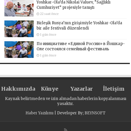
Yoshkar-Ola’da Nikolai Valuev, “Sağlıklı
Cumhuriyet” projesiyle tanıştı
22 saat önce
Birleşik Rusya’nın girişimiyle Yoshkar-Ola’da
bir aile festivali düzenlendi
1 gün önce
По инициативе «Единой России» в Йошкар-
Оле состоялся семейный фестиваль
1 gün önce
Hakkımızda
Künye
Yazarlar
İletişim
Kaynak belirtmeden ve izin almadan haberlerin kopyalanması
yasaktır.
Haber Yazılımı
| Developer By;
BEYNSOFT