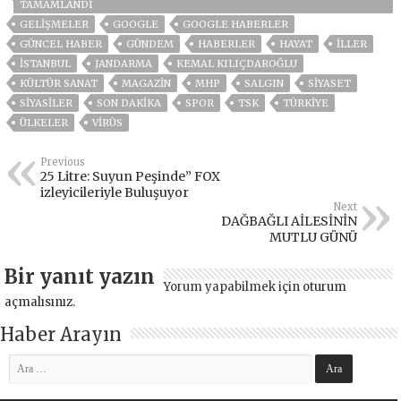
TAMAMLANDI
GELIŞMELER
GOOGLE
GOOGLE HABERLER
GÜNCEL HABER
GÜNDEM
HABERLER
HAYAT
İLLER
ISTANBUL
JANDARMA
KEMAL KILIÇDAROĞLU
KÜLTÜR SANAT
MAGAZİN
MHP
SALGIN
SİYASET
SİYASİLER
SON DAKIKA
SPOR
TSK
TÜRKİYE
ÜLKELER
VIRÜS
Previous
25 Litre: Suyun Peşinde” FOX
izleyicileriyle Buluşuyor
Next
DAĞBAĞLI AİLESİNİN
MUTLU GÜNÜ
Bir yanıt yazın
Yorum yapabilmek için
oturum
açmalısınız
.
Haber Arayın