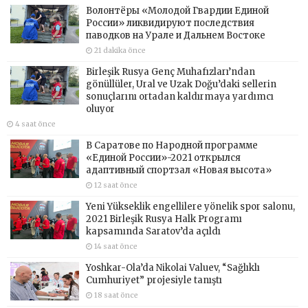
Волонтёры «Молодой Гвардии Единой
России» ликвидируют последствия
паводков на Урале и Дальнем Востоке
21 dakika önce
Birleşik Rusya Genç Muhafızları’ndan
gönüllüler, Ural ve Uzak Doğu’daki sellerin
sonuçlarını ortadan kaldırmaya yardımcı
oluyor
4 saat önce
В Саратове по Народной программе
«Единой России»-2021 открылся
адаптивный спортзал «Новая высота»
12 saat önce
Yeni Yükseklik engellilere yönelik spor salonu,
2021 Birleşik Rusya Halk Programı
kapsamında Saratov’da açıldı
14 saat önce
Yoshkar-Ola’da Nikolai Valuev, “Sağlıklı
Cumhuriyet” projesiyle tanıştı
18 saat önce