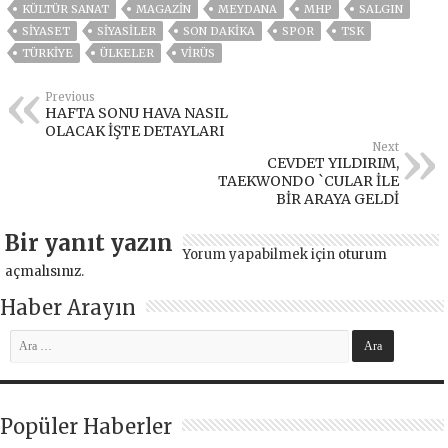
KÜLTÜR SANAT
MAGAZİN
MEYDANA
MHP
SALGIN
SİYASET
SİYASİLER
SON DAKIKA
SPOR
TSK
TÜRKİYE
ÜLKELER
VIRÜS
Previous
HAFTA SONU HAVA NASIL
OLACAK İŞTE DETAYLARI
Next
CEVDET YILDIRIM,
TAEKWONDO `CULAR İLE
BİR ARAYA GELDİ
Bir yanıt yazın
Yorum yapabilmek için
oturum
açmalısınız
.
Haber Arayın
Popüler Haberler