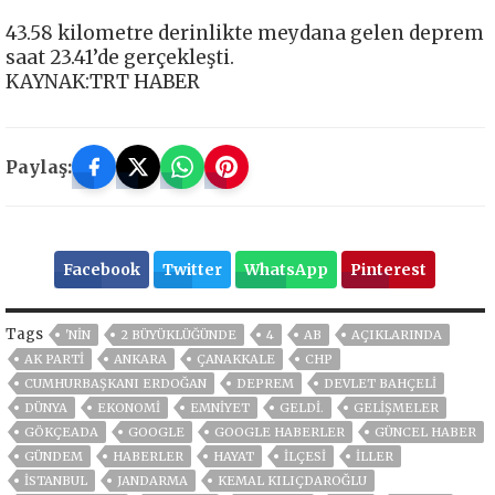
43.58 kilometre derinlikte meydana gelen deprem
saat 23.41’de gerçekleşti.
KAYNAK:TRT HABER
Paylaş:
Facebook
Twitter
WhatsApp
Pinterest
Tags
'NIN
2 BÜYÜKLÜĞÜNDE
4
AB
AÇIKLARINDA
AK PARTİ
ANKARA
ÇANAKKALE
CHP
CUMHURBAŞKANI ERDOĞAN
DEPREM
DEVLET BAHÇELİ
DÜNYA
EKONOMİ
EMNİYET
GELDI.
GELIŞMELER
GÖKÇEADA
GOOGLE
GOOGLE HABERLER
GÜNCEL HABER
GÜNDEM
HABERLER
HAYAT
ILÇESI
İLLER
ISTANBUL
JANDARMA
KEMAL KILIÇDAROĞLU