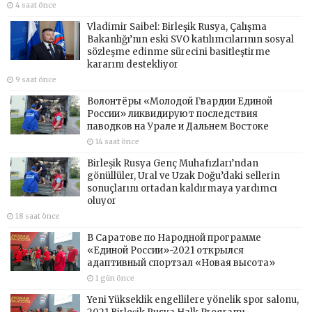
4 saat önce
Vladimir Saibel: Birleşik Rusya, Çalışma
Bakanlığı’nın eski SVO katılımcılarının sosyal
sözleşme edinme sürecini basitleştirme
kararını destekliyor
9 saat önce
Волонтёры «Молодой Гвардии Единой
России» ликвидируют последствия
паводков на Урале и Дальнем Востоке
14 saat önce
Birleşik Rusya Genç Muhafızları’ndan
gönüllüler, Ural ve Uzak Doğu’daki sellerin
sonuçlarını ortadan kaldırmaya yardımcı
oluyor
18 saat önce
В Саратове по Народной программе
«Единой России»-2021 открылся
адаптивный спортзал «Новая высота»
1 gün önce
Yeni Yükseklik engellilere yönelik spor salonu,