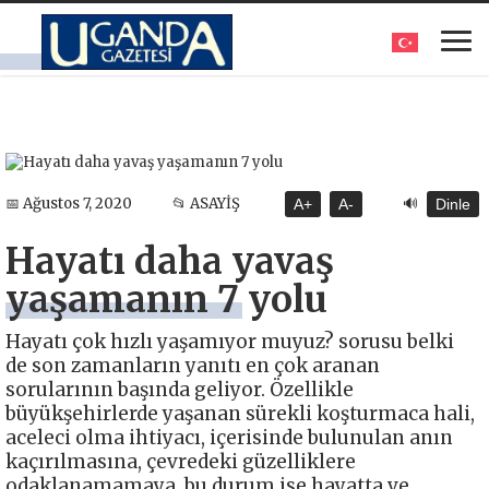
🔊
📅 Ağustos 7, 2020
📂 ASAYİŞ
A+
A-
Dinle
Hayatı daha yavaş
yaşamanın 7 yolu
Hayatı çok hızlı yaşamıyor muyuz? sorusu belki
de son zamanların yanıtı en çok aranan
sorularının başında geliyor. Özellikle
büyükşehirlerde yaşanan sürekli koşturmaca hali,
aceleci olma ihtiyacı, içerisinde bulunulan anın
kaçırılmasına, çevredeki güzelliklere
odaklanamamaya, bu durum ise hayatta ve