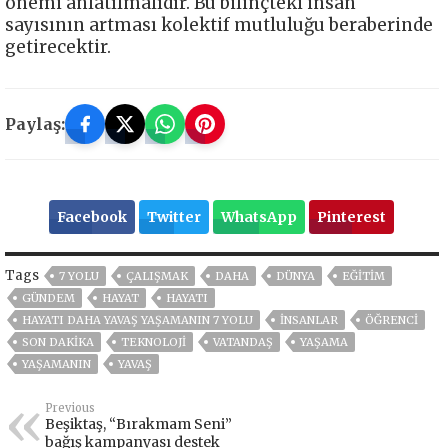
önemi anlatılmalıdır. Bu bilinçteki insan
sayısının artması kolektif mutluluğu beraberinde
getirecektir.
Paylaş:
Facebook
Twitter
WhatsApp
Pinterest
Tags
7 YOLU
ÇALIŞMAK
DAHA
DÜNYA
EĞITIM
GÜNDEM
HAYAT
HAYATI
HAYATI DAHA YAVAŞ YAŞAMANIN 7 YOLU
İNSANLAR
ÖĞRENCI
SON DAKIKA
TEKNOLOJİ
VATANDAŞ
YAŞAMA
YAŞAMANIN
YAVAŞ
Previous
Beşiktaş, “Bırakmam Seni”
bağış kampanyası destek