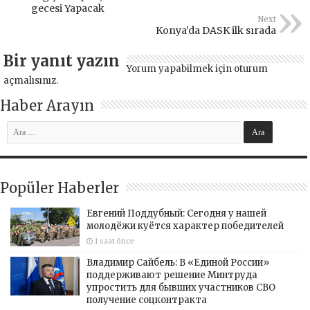
gecesi Yapacak
Next
Konya’da DASK ilk sırada
Bir yanıt yazın
Yorum yapabilmek için
oturum
açmalısınız
.
Haber Arayın
Popüler Haberler
Евгений Поддубный: Сегодня у нашей
молодёжи куётся характер победителей
1 saat önce
Владимир Сайбель: В «Единой России»
поддерживают решение Минтруда
упростить для бывших участников СВО
получение соцконтракта