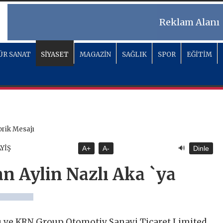
Reklam Alanı
ÜR SANAT
SİYASET
MAGAZİN
SAĞLIK
SPOR
EĞİTİM
🔊
AYİŞ
A+
A-
Dinle
n Aylin Nazlı Aka `ya
ı ve KRN Group Otomotiv Sanayi Ticaret Limited