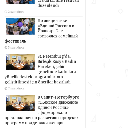
Ola’da bir aile festivali
düzenlendi
2 saat önce
По инициативе
«Единой России» в
Йошкар-Оле
состоялся семейный
фестиваль
5 saat önce
St. Petersburg’da,
Birleşik Rusya Kadın
Hareketi, şehir
genelinde kadınlara
yönelik destek programlarının
geliştirilmesi için öneriler hazırladı
7 saat önce
В Санкт-Петербурге
«Женское движение
Единой России»
сформировало
предложения по развитию городских
программ поддержки женщин