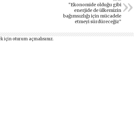
“Ekonomide olduğu gibi
enerjide de ülkemizin
bağımsızlığı için mücadele
etmeyi sürdüreceğiz”
k için
oturum açmalısınız
.