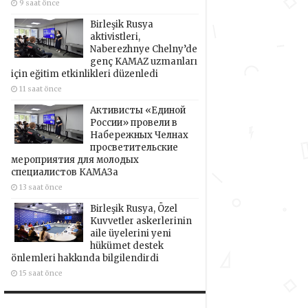
9 saat önce
Birleşik Rusya
aktivistleri,
Naberezhnye Chelny’de
genç KAMAZ uzmanları
için eğitim etkinlikleri düzenledi
11 saat önce
Активисты «Единой
России» провели в
Набережных Челнах
просветительские
мероприятия для молодых
специалистов КАМАЗа
13 saat önce
Birleşik Rusya, Özel
Kuvvetler askerlerinin
aile üyelerini yeni
hükümet destek
önlemleri hakkında bilgilendirdi
15 saat önce