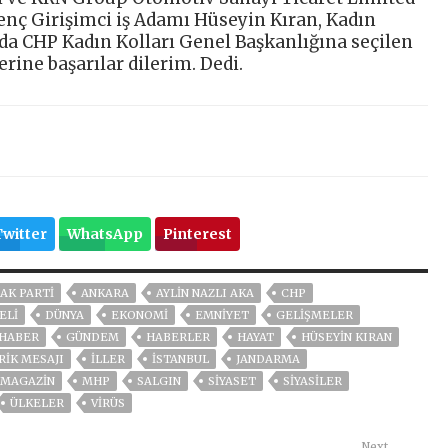
enç Girişimci iş Adamı Hüseyin Kıran, Kadın
da CHP Kadın Kolları Genel Başkanlığına seçilen
rine başarılar dilerim. Dedi.
Twitter
WhatsApp
Pinterest
AK PARTİ
ANKARA
AYLIN NAZLI AKA
CHP
ELİ
DÜNYA
EKONOMİ
EMNİYET
GELIŞMELER
 HABER
GÜNDEM
HABERLER
HAYAT
HÜSEYIN KIRAN
RIK MESAJI
İLLER
ISTANBUL
JANDARMA
MAGAZİN
MHP
SALGIN
SİYASET
SİYASİLER
ÜLKELER
VIRÜS
Next