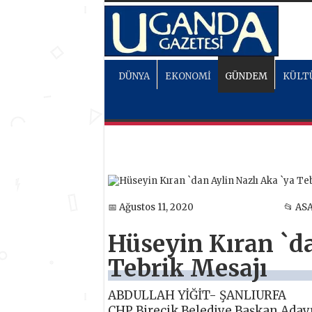
DÜNYA
EKONOMİ
GÜNDEM
KÜLT
📅 Ağustos 11, 2020
📂 AS
Hüseyin Kıran `da
Tebrik Mesajı
ABDULLAH YİĞİT- ŞANLIURFA
CHP Birecik Belediye Başkan Aday