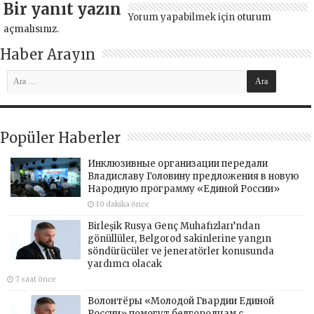
Bir yanıt yazın
Yorum yapabilmek için
oturum
açmalısınız
.
Haber Arayın
Popüler Haberler
Инклюзивные организации передали
Владиславу Головину предложения в новую
Народную программу «Единой России»
10 dakika önce
Birleşik Rusya Genç Muhafızları’ndan
gönüllüler, Belgorod sakinlerine yangın
söndürücüler ve jeneratörler konusunda
yardımcı olacak
7 saat önce
Волонтёры «Молодой Гвардии Единой
России» помогут белгородцам с