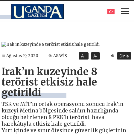
🔊
📅 Ağustos 19, 2020
📂 ASAYİŞ
A+
A-
Dinle
Irak’ın kuzeyinde 8
terörist etkisiz hale
getirildi
TSK ve MİT’in ortak operasyonu sonucu Irak’ın
kuzeyi Metina bölgesinde saldırı hazırlığında
olduğu belirlenen 8 PKK’lı terörist, hava
harekâtıyla etkisiz hale getirildi.
Yurt içinde ve sınır ötesinde güvenlik güçlerinin