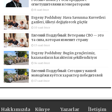
огнетушителями и генераторами
8 saat önce
Evgeny Poddubny: Hava Savunma Kuvvetleri
gazileri, ülkeyi değiştirecek güçtür
10 saat önce
Евгений Поддубный: Ветераны СВО — это
та сила, которая изменит страну
13 saat önce
Evgeny Poddubny: Bugün gençlerimiz,
kazananların karakterini şekillendiriyor
14 saat önce
Евгений Поддубный: Сегодня у нашей
молодёжи куётся характер победителей
17 saat önce
Hakkımızda
Künye
Yazarlar
İletişim