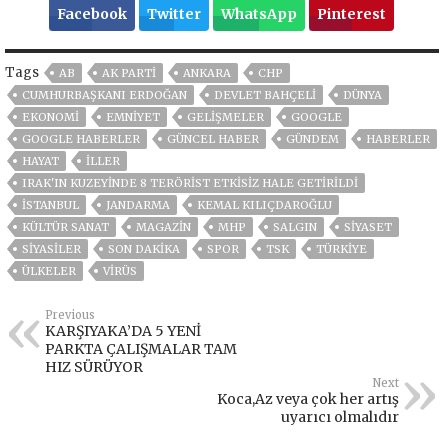
Facebook
Twitter
WhatsApp
Pinterest
Tags
AB
AK PARTİ
ANKARA
CHP
CUMHURBAŞKANI ERDOĞAN
DEVLET BAHÇELİ
DÜNYA
EKONOMİ
EMNİYET
GELIŞMELER
GOOGLE
GOOGLE HABERLER
GÜNCEL HABER
GÜNDEM
HABERLER
HAYAT
İLLER
IRAK'IN KUZEYINDE 8 TERÖRIST ETKISIZ HALE GETIRILDI
ISTANBUL
JANDARMA
KEMAL KILIÇDAROĞLU
KÜLTÜR SANAT
MAGAZİN
MHP
SALGIN
SİYASET
SİYASİLER
SON DAKIKA
SPOR
TSK
TÜRKİYE
ÜLKELER
VIRÜS
Previous
KARŞIYAKA’DA 5 YENİ
PARKTA ÇALIŞMALAR TAM
HIZ SÜRÜYOR
Next
Koca,Az veya çok her artış
uyarıcı olmalıdır