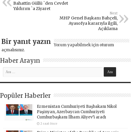
Bahattin Güllü `den Cevdet
Yıldırım `a Ziyaret
Next
MHP Genel Başkanı Bahçeli,
Ayasofya kararıyla ilgili,
Açıklama
Bir yanıt yazın
Yorum yapabilmek için
oturum
açmalısınız
.
Haber Arayın
Popüler Haberler
Ermenistan Cumhuriyeti Başbakanı Nikol
Paşinyan, Azerbaycan Cumhuriyeti
Cumhurbaşkanı İlham Aliyev’i aradı
2 saat önce