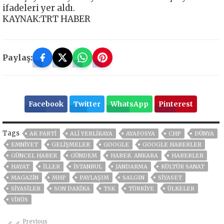
ifadeleri yer aldı.
KAYNAK:TRT HABER
Paylaş:
Facebook
Twitter
WhatsApp
Pinterest
Tags
AK PARTİ
ALİ YERLİKAYA
AYAFOSYA
CHP
DÜNYA
EMNİYET
GELIŞMELER
GOOGLE
GOOGLE HABERLER
GÜNCEL HABER
GÜNDEM
HABER. ANKARA
HABERLER
HAYAT
İLLER
ISTANBUL
JANDARMA
KÜLTÜR SANAT
MAGAZİN
MHP
PAYLAŞIM
SALGIN
SİYASET
SİYASİLER
SON DAKIKA
TSK
TÜRKİYE
ÜLKELER
VIRÜS
Previous