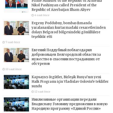
Prime Minister of the Republic of Armenia
Nikol Pashinyan called President of the
Republic of Azerbaijan Ilham Aliyev
6 saat önce
Evgeny Poddubny, bombardımanda
yaralananları kurtarmadaki cesaretlerinden
dolayı Belgorod bölgesindeki gönüllülere
teşekkür etti
7 saat önce
Евгений Поддубный поблагодарил
добровольцев Белгородской области за
мужество в спасении пострадавших от
обстрелов
10 saat önce
Kapsayıcı örgütler, Birleşik Rusya’nın yeni
Halk Programı için Vladislav Golovin’e teklifler
sundu
12 saat önce
Инклюзивные организации передали
Владиславу Головину предложения в новую
Народную программу «Единой России»