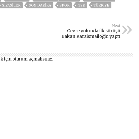
SİYASİLER
SON DAKIKA
SPOR
TSK
TÜRKİYE
Next
Çevre yolunda ilk sürüşü
Bakan Karaismailoğlu yaptı
k için
oturum açmalısınız
.