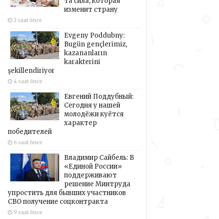
та сила, которая
изменит страну
2 saat önce
Evgeny Poddubny:
Bugün gençlerimiz,
kazananların
karakterini
şekillendiriyor
4 saat önce
Евгений Поддубный:
Сегодня у нашей
молодёжи куётся
характер
победителей
6 saat önce
Владимир Сайбель: В
«Единой России»
поддерживают
решение Минтруда
упростить для бывших участников
СВО получение соцконтракта
9 saat önce