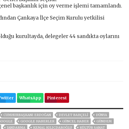
genel başkanlık için oy verme işlemi tamamlandı.
dından Çankaya İlçe Seçim Kurulu yetkilisi
lduğu kurultayda, delegeler 44 sandıkta oylarını
Twitter
WhatsApp
Pinterest
CUMHURBAŞKANI ERDOĞAN
DEVLET BAHÇELİ
DÜNYA
GOOGLE
GOOGLE HABERLER
GÜNCEL HABER
GÜNDEM
JANDARMA
KEMAL KILIÇDAROĞLU
KÜLTÜR SANAT