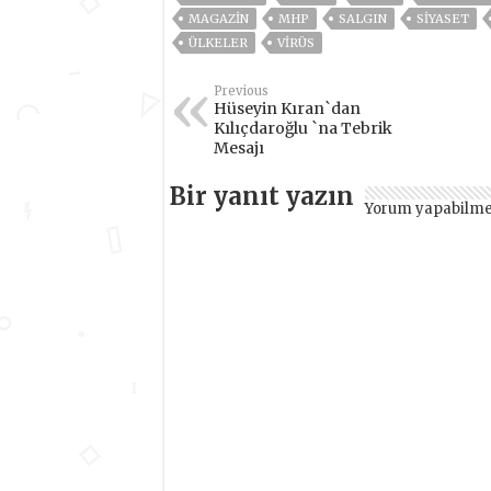
MAGAZİN
MHP
SALGIN
SİYASET
ÜLKELER
VIRÜS
Previous
Hüseyin Kıran`dan
Kılıçdaroğlu `na Tebrik
Mesajı
Bir yanıt yazın
Yorum yapabilme