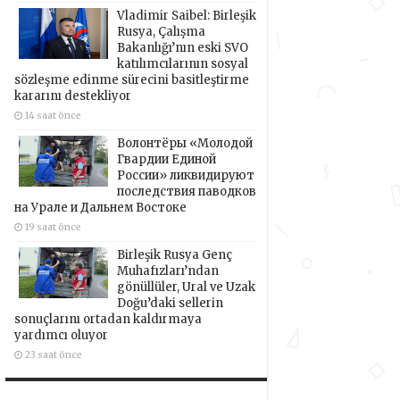
Vladimir Saibel: Birleşik
Rusya, Çalışma
Bakanlığı’nın eski SVO
katılımcılarının sosyal
sözleşme edinme sürecini basitleştirme
kararını destekliyor
14 saat önce
Волонтёры «Молодой
Гвардии Единой
России» ликвидируют
последствия паводков
на Урале и Дальнем Востоке
19 saat önce
Birleşik Rusya Genç
Muhafızları’ndan
gönüllüler, Ural ve Uzak
Doğu’daki sellerin
sonuçlarını ortadan kaldırmaya
yardımcı oluyor
23 saat önce