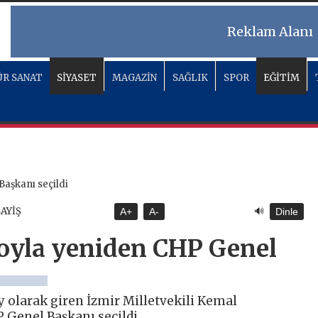
Reklam Alanı
R SANAT
SİYASET
MAGAZİN
SAĞLIK
SPOR
EĞİTİM
🔊
SAYİŞ
A+
A-
Dinle
 oyla yeniden CHP Genel
 olarak giren İzmir Milletvekili Kemal
 Genel Başkanı seçildi.