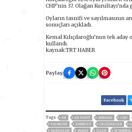
CHP’nin 37. Olağan Kurultayı’nda 
Oyların tasnifi ve sayılmasının ar
sonuçları açıkladı.
Kemal Kılıçdaroğlu’nun tek aday o
kullandı.
kaynak:TRT HABER
Paylaş:
Facebook
Tags
AB
AK PARTİ
ANKARA
CHP
EKONOMİ
EMNİYET
GELIŞMELER
HABERLER
HAYAT
İLLER
ISTANBUL