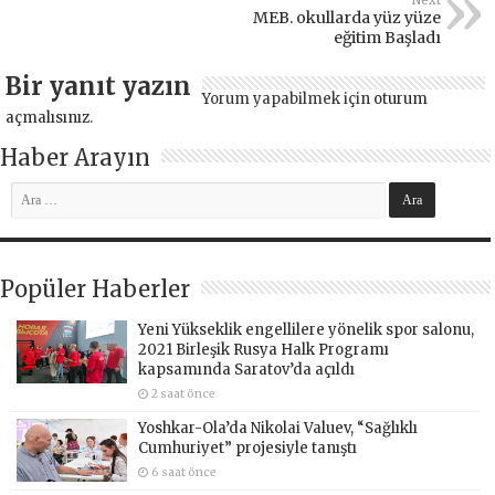
Next
MEB. okullarda yüz yüze
eğitim Başladı
Bir yanıt yazın
Yorum yapabilmek için
oturum
açmalısınız
.
Haber Arayın
Popüler Haberler
Yeni Yükseklik engellilere yönelik spor salonu,
2021 Birleşik Rusya Halk Programı
kapsamında Saratov’da açıldı
2 saat önce
Yoshkar-Ola’da Nikolai Valuev, “Sağlıklı
Cumhuriyet” projesiyle tanıştı
6 saat önce