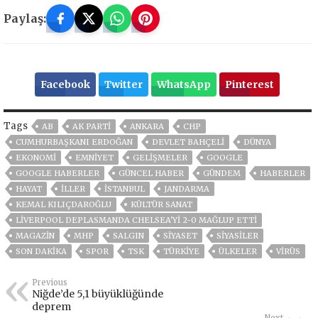
Paylaş:
Facebook
Twitter
WhatsApp
Pinterest
Tags
AB
AK PARTİ
ANKARA
CHP
CUMHURBAŞKANI ERDOĞAN
DEVLET BAHÇELİ
DÜNYA
EKONOMİ
EMNİYET
GELIŞMELER
GOOGLE
GOOGLE HABERLER
GÜNCEL HABER
GÜNDEM
HABERLER
HAYAT
İLLER
ISTANBUL
JANDARMA
KEMAL KILIÇDAROĞLU
KÜLTÜR SANAT
LIVERPOOL DEPLASMANDA CHELSEA'YI 2-0 MAĞLUP ETTI
MAGAZİN
MHP
SALGIN
SİYASET
SİYASİLER
SON DAKIKA
SPOR
TSK
TÜRKİYE
ÜLKELER
VIRÜS
Previous
Niğde’de 5,1 büyüklüğünde
deprem