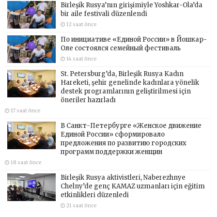
Birleşik Rusya’nın girişimiyle Yoshkar-Ola’da
bir aile festivali düzenlendi
12 saat önce
По инициативе «Единой России» в Йошкар-
Оле состоялся семейный фестиваль
14 saat önce
St. Petersburg’da, Birleşik Rusya Kadın
Hareketi, şehir genelinde kadınlara yönelik
destek programlarının geliştirilmesi için
öneriler hazırladı
17 saat önce
В Санкт-Петербурге «Женское движение
Единой России» сформировало
предложения по развитию городских
программ поддержки женщин
18 saat önce
Birleşik Rusya aktivistleri, Naberezhnye
Chelny’de genç KAMAZ uzmanları için eğitim
etkinlikleri düzenledi
21 saat önce