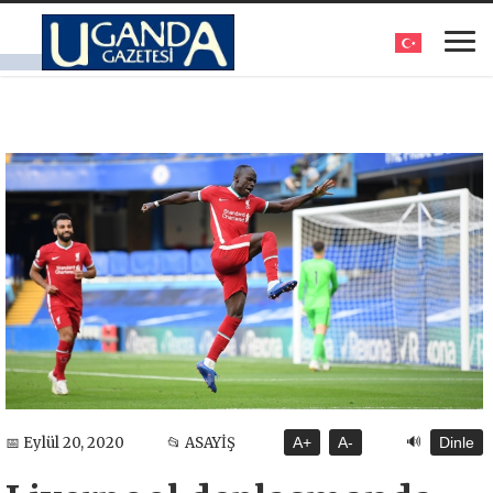
🔊
📅 Eylül 20, 2020
📂 ASAYİŞ
A+
A-
Dinle