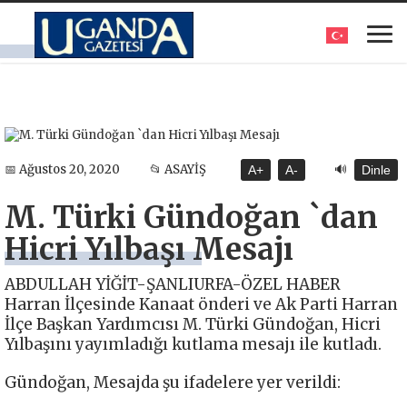
🔊
📅 Ağustos 20, 2020
📂 ASAYİŞ
A+
A-
Dinle
M. Türki Gündoğan `dan
Hicri Yılbaşı Mesajı
ABDULLAH YİĞİT-ŞANLIURFA-ÖZEL HABER
Harran İlçesinde Kanaat önderi ve Ak Parti Harran
İlçe Başkan Yardımcısı M. Türki Gündoğan, Hicri
Yılbaşını yayımladığı kutlama mesajı ile kutladı.
Gündoğan, Mesajda şu ifadelere yer verildi: