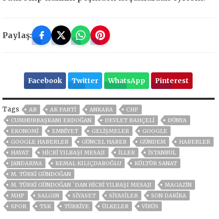
Paylaş:
Facebook
Twitter
WhatsApp
Pinterest
Tags
AB
AK PARTİ
ANKARA
CHP
CUMHURBAŞKANI ERDOĞAN
DEVLET BAHÇELİ
DÜNYA
EKONOMİ
EMNİYET
GELIŞMELER
GOOGLE
GOOGLE HABERLER
GÜNCEL HABER
GÜNDEM
HABERLER
HAYAT
HICRI YILBAŞI MESAJI
İLLER
ISTANBUL
JANDARMA
KEMAL KILIÇDAROĞLU
KÜLTÜR SANAT
M. TÜRKI GÜNDOĞAN
M. TÜRKI GÜNDOĞAN `DAN HICRI YILBAŞI MESAJI
MAGAZİN
MHP
SALGIN
SİYASET
SİYASİLER
SON DAKIKA
SPOR
TSK
TÜRKİYE
ÜLKELER
VIRÜS