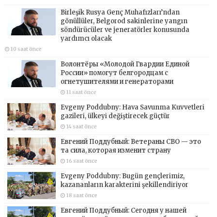
Birleşik Rusya Genç Muhafızları’ndan
gönüllüler, Belgorod sakinlerine yangın
söndürücüler ve jeneratörler konusunda
yardımcı olacak
10 saat önce
Волонтёры «Молодой Гвардии Единой
России» помогут белгородцам с
огнетушителями и генераторами
11 saat önce
Evgeny Poddubny: Hava Savunma Kuvvetleri
gazileri, ülkeyi değiştirecek güçtür
14 saat önce
Евгений Поддубный: Ветераны СВО — это
та сила, которая изменит страну
16 saat önce
Evgeny Poddubny: Bugün gençlerimiz,
kazananların karakterini şekillendiriyor
18 saat önce
Евгений Поддубный: Сегодня у нашей