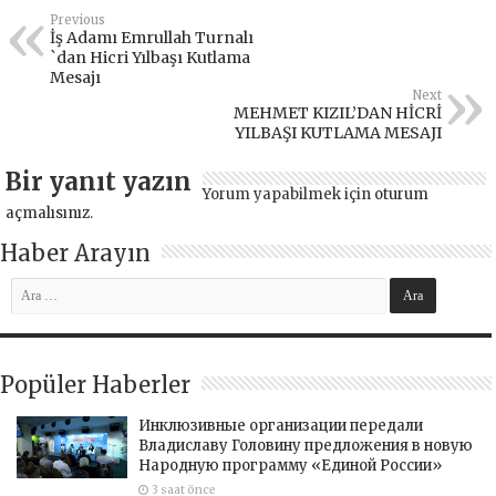
Previous
İş Adamı Emrullah Turnalı
`dan Hicri Yılbaşı Kutlama
Mesajı
Next
MEHMET KIZIL’DAN HİCRİ
YILBAŞI KUTLAMA MESAJI
Bir yanıt yazın
Yorum yapabilmek için
oturum
açmalısınız
.
Haber Arayın
Popüler Haberler
Инклюзивные организации передали
Владиславу Головину предложения в новую
Народную программу «Единой России»
3 saat önce