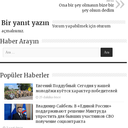
Next
Ona bir şey olmasın bize bir
şey olsun dedim
Bir yanıt yazın
Yorum yapabilmek için
oturum
açmalısınız
.
Haber Arayın
Popüler Haberler
Евгений Поддубный: Сегодня у нашей
молодёжи куётся характер победителей
25 dakika önce
Владимир Сайбель: В «Единой России»
поддерживают решение Минтруда
упростить для бывших участников СВО
получение соцконтракта
3 saat önce