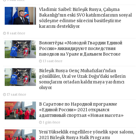
Vladimir Saibel: Birleşik Rusya, Çalışma
Bakanlığı’nın eski SVO katılımcılarının sosyal
sözleşme edinme sürecini basitleştirme
kararını destekliyor
8 saat önce
Волонтёры «Молодой Гвардии Единой
России» ликвидируют последствия
паводков на Урале и Дальнем Востоке
13 saat önce
Birleşik Rusya Genç Muhafızları’ndan
gönüllüler, Ural ve Uzak Doğu’daki sellerin
sonuçlarını ortadan kaldırmaya yardımcı
oluyor
17 saat önce
В Саратове по Народной программе
«Единой России»-2021 открылся
адаптивный спортзал «Новая высота»
1 gün önce
Yeni Yükseklik engellilere yönelik spor salonu,
2021 Birleşik Rusya Halk Programı