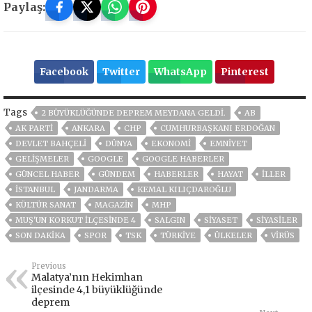
Paylaş:
Facebook
Twitter
WhatsApp
Pinterest
Tags
2 BÜYÜKLÜĞÜNDE DEPREM MEYDANA GELDI.
AB
AK PARTİ
ANKARA
CHP
CUMHURBAŞKANI ERDOĞAN
DEVLET BAHÇELİ
DÜNYA
EKONOMİ
EMNİYET
GELIŞMELER
GOOGLE
GOOGLE HABERLER
GÜNCEL HABER
GÜNDEM
HABERLER
HAYAT
İLLER
ISTANBUL
JANDARMA
KEMAL KILIÇDAROĞLU
KÜLTÜR SANAT
MAGAZİN
MHP
MUŞ'UN KORKUT ILÇESINDE 4
SALGIN
SİYASET
SİYASİLER
SON DAKIKA
SPOR
TSK
TÜRKİYE
ÜLKELER
VIRÜS
Previous
Malatya’nın Hekimhan
ilçesinde 4,1 büyüklüğünde
deprem