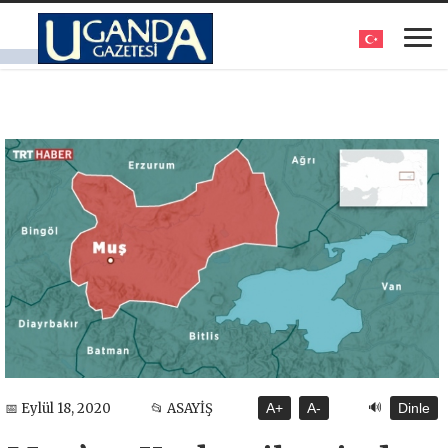
🔊
📅 Eylül 18, 2020
📂 ASAYİŞ
A+
A-
Dinle