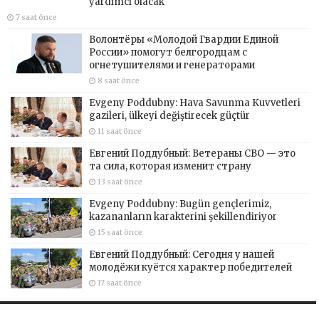
yardımcı olacak
7 saat önce
Волонтёры «Молодой Гвардии Единой
России» помогут белгородцам с
огнетушителями и генераторами
8 saat önce
Evgeny Poddubny: Hava Savunma Kuvvetleri
gazileri, ülkeyi değiştirecek güçtür
11 saat önce
Евгений Поддубный: Ветераны СВО — это
та сила, которая изменит страну
13 saat önce
Evgeny Poddubny: Bugün gençlerimiz,
kazananların karakterini şekillendiriyor
15 saat önce
Евгений Поддубный: Сегодня у нашей
молодёжи куётся характер победителей
17 saat önce