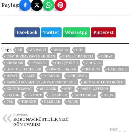
Paylaş:
Facebook
Twitter
WhatsApp
Pinterest
Tags
AB
AK PARTİ
ANKARA
CHP
CUMHURBAŞKANI ERDOĞAN
DEVLET BAHÇELİ
DÜNYA
EKONOMİ
EMNİYET
GELIŞMELER
GOOGLE
GOOGLE HABERLER
GÜNCEL HABER
GÜNDEM
HABERLER
HAYAT
İLLER
ISTANBUL
JANDARMA
KAVUĞU ŞEVKET ÇORUH’A DEVREDECEK
KEMAL KILIÇDAROĞLU
KÜLTÜR SANAT
MAGAZİN
MHP
RASIM ÖZTEKIN
SALGIN
SİYASET
SİYASİLER
SON DAKIKA
SPOR
TSK
TÜRKİYE
ÜLKELER
VIRÜS
Previous
KORONAVİRÜSTE İLK YEDİ
GÜN UYARISI!
Next