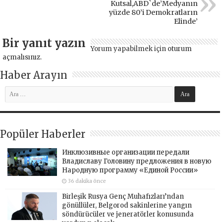
Kutsal,ABD`de’Medyanın
yüzde 80’i Demokratların
Elinde’
Bir yanıt yazın
Yorum yapabilmek için
oturum
açmalısınız
.
Haber Arayın
Popüler Haberler
Инклюзивные организации передали
Владиславу Головину предложения в новую
Народную программу «Единой России»
36 dakika önce
Birleşik Rusya Genç Muhafızları’ndan
gönüllüler, Belgorod sakinlerine yangın
söndürücüler ve jeneratörler konusunda