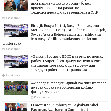
программа «Единой России» будет
ориентирована на развитие
технологического суверенитета и ОПК
3 saat önce
Birleşik Rusya Partisi, Rusya Federasyonu
Merkez Bankası ve iş arama hizmeti SuperJob,
Sovyet Askeri Bölgesi gazilerinin istihdamı
için Rusya’da ilk uzmanlaşmış platformu
oluşturacak
3 saat önce
«Единая Россия», ЦБСТ и сервис по поиску
работы SuperJob создадут первую в России
специализированную платформу для
трудоустройства ветеранов СВО
9 saat önce
«Молодая Гвардия Единой России» провела
по всей стране мероприятия ко Дню
физкультурника
15 saat önce
Ermenistan Cumhuriyeti Başbakanı Nikol
Paşinyan, Azerbaycan Cumhuriyeti