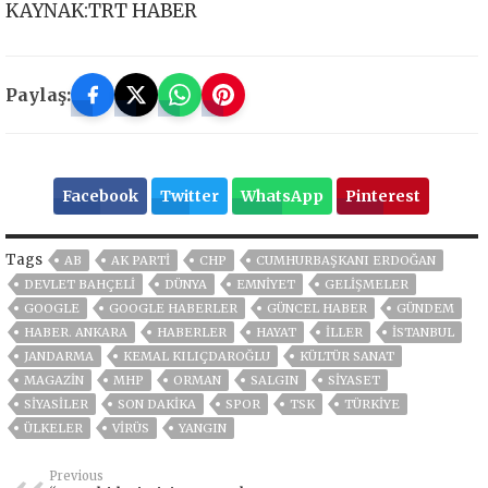
KAYNAK:TRT HABER
Paylaş:
Facebook
Twitter
WhatsApp
Pinterest
Tags
AB
AK PARTİ
CHP
CUMHURBAŞKANI ERDOĞAN
DEVLET BAHÇELİ
DÜNYA
EMNİYET
GELIŞMELER
GOOGLE
GOOGLE HABERLER
GÜNCEL HABER
GÜNDEM
HABER. ANKARA
HABERLER
HAYAT
İLLER
ISTANBUL
JANDARMA
KEMAL KILIÇDAROĞLU
KÜLTÜR SANAT
MAGAZİN
MHP
ORMAN
SALGIN
SİYASET
SİYASİLER
SON DAKIKA
SPOR
TSK
TÜRKİYE
ÜLKELER
VIRÜS
YANGIN
Previous