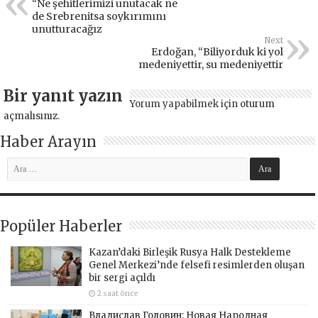
“Ne şehitlerimizi unutacak ne
de Srebrenitsa soykırımını
unutturacağız
Next
Erdoğan, “Biliyorduk ki yol
medeniyettir, su medeniyettir
Bir yanıt yazın
Yorum yapabilmek için
oturum
açmalısınız
.
Haber Arayın
Popüler Haberler
Kazan’daki Birleşik Rusya Halk Destekleme
Genel Merkezi’nde felsefi resimlerden oluşan
bir sergi açıldı
2 saat önce
Владислав Головин: Новая Народная